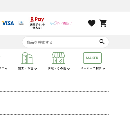
favorite
shopping_cart
search
IY
加工・保管
住設・その他
メーカーで探す
行
せん定ハサミ
防犯
コンベア
は行
コンプレッサー・
家電・ホームツー
オーガ
苗棚
配管用品
燃料・オイル
換気・空調設備
電気乾燥庫
土農器具
プラ敷板
解氷機
ブロア
トラクター用品
工具
ル
動せん定ハサミ
テッカー
動工業
HiKOKI(ハイコーキ)
機
ーガ
管用品
ンジンオイル
場扇
アルミレーキ
エンジン式ブロア
オペレーターシート
コンプレッサー本体
キッチン
電・電動式せん定ハサ
油盗難防止器具
ハスクバーナ
ーガ刃
管補修
合オイル
風機
土起こし器・シャベル
電動式ブロア
盗難予防装置
コンプレッサーオイル
おもちゃ
パナソニック
ルブ
合計量タンク
調服・ファンジャケッ
バックカメラ
エア工具
スノーシュー
ん定ハサミアクセサリ
結防止用ヒーター
行缶
テレビ