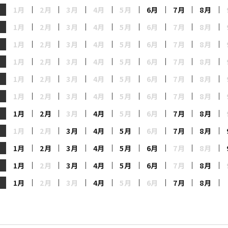
住化農業資材
1月
2月
3月
4月
5月
6月
7月
8月
防護服・手袋
獣忌避用品
農業用鉄コンテナ
エクステリア
暖房用品
防錆潤滑剤
部品・アクセサリ
オ
1月
セイカン株式会社
2月
3月
4月
5月
6月
7月
8月
目立て機
その他獣害機器
コンテナカバー・コンテ
育苗箱洗浄機
和牛用品
ナステップ
その他の機械
1月
2月
3月
4月
5月
6月
7月
8月
ゼノア
チェンソー用アタッチメ
書籍・教則本
ント・部品
リフター
1月
2月
3月
4月
5月
6月
7月
8月
ミキサー
バリカン・替刃
チェーンブロック
1月
2月
3月
4月
5月
6月
7月
8月
コンクリートブレーカー
手入用品
工
作業用品
杭打ち・杭抜き
三脚・はしご
フレコン
1月
2月
3月
4月
5月
6月
7月
8月
哺乳・産科
作業服・ウェア・アパレ
1月
2月
3月
4月
5月
6月
7月
8月
ル
1月
2月
3月
4月
5月
6月
7月
8月
空調服・ファンジャケッ
ト
1月
2月
3月
4月
5月
6月
7月
8月
手袋
1月
2月
3月
4月
5月
6月
7月
8月
靴・長靴
1月
2月
3月
4月
5月
6月
7月
8月
安全保護具
使い切り・消耗品