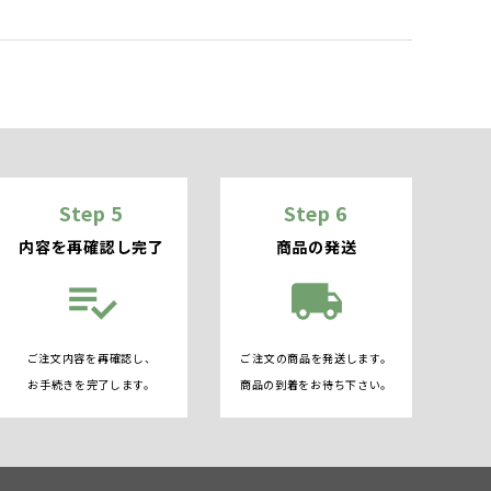
Step 5
Step 6
内容を再確認し完了
商品の発送
playlist_add_check
local_shipping
ご注文内容を再確認し、
ご注文の商品を発送します。
お手続きを完了します。
商品の到着をお待ち下さい。