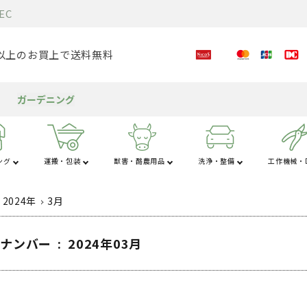
EC
0円以上のお買上で送料無料
ガーデニング
ング
運搬・包装
獣害・酪農用品
洗浄・整備
工作機械・D
さ行
育苗資材
テント
た行
水タンク
な
粉
アルミブリッジ
溝切り機
潅水資材
チェンソー
獣害用品
バッテリー
送風機
米保冷・保管
包装資材
耕運機
園芸用資材
ヘッジトリマ
酪農用品
グリース・潤滑剤
発電機
もちつき機
屋外キッチン
船舶
2024年
3月
ポット・セルトレイ
軽トラテント
静岡製機
タイガー
手
ス
日
ッジ ～0.5ト
溝切り機
ディスクフィルター
エンジンチェンソー
電気柵
カーバッテリー
送風機本体
保冷庫
ポリ玉巻きテープ
耕運機（小型機）
結束資材
エンジン式ヘッジトリマ
削蹄・除角
グリース
スタンダード発電機
ウインチ・巻上げ
オ
配
エ
工
ナンバー : 2024年03月
播種機・万能移植機
サイクルハウス
昭和
トップ工業
充
灯
液肥混入機
充電・電動式チェンソー
電気柵部品
電動工具用バッテリー・
ダクトホース
米保管庫
測定・選別機
耕運機（3～5馬力機）
測定器
充電・電動式ヘッジトリ
飼育環境
グリースガン・ポンプ
インバーター発電機
オ
配
混
冷
ミ
ッジ 1.2トン
充電器
マ
農電
サイクルハウス用シート
スイデン
トラスコ
灌水チューブ
チェーン
獣害侵入防止ネット
はかり
耕運機（6馬力以上）
鋏
補助関連
グリースカプラ
ディーゼル発電機
バ
混
空
せ
部品・アクセサリ
ト
スター電器
潅水メーター
チェンオイル
アニマルトラップ・罠
PPバンド
耕運機用アタッチメント
ワイヤー張器・誘引具
衛生用品
パーツクリーナー
ポータブル電源
凍
携
ッジ 3.0トン