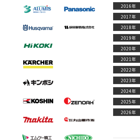
～
動力別
支柱・鋼管竹
共立
2016年
ポンプ用部品・アクセサ
産業用清掃機器
除雪機用部品
踏み台
ホースリール・巻き取り
ナイロンコード・樹脂刃
もみすりロール
リ
機
キンボシ
2017年
部品・アクセサリ：メー
ハウスカー
チップソー
農薬・消耗品
電工ドラム・リー
モーターポンプ
カー別
ホース用部品・アクセサ
ライト
2018年
ケルヒャー
ル
ハウスカー用タイヤ
草刈用品
リ
洗浄剤・その他消耗品
農薬
2019年
工進
非常灯・LEDライト
単相100V
マスク・手袋・ゴーグル
2020年
ライト用部品
車体整備工具・
単相200V
バーナー
クローラ・タイヤ
薪割り
ま行
や行
具箱
2021年
三相200V
コンバイン用クローラ
薪割り機
マキタ
ヤマハ
手作業工具
2022年
テーブルタップ
トラクタ用クローラ
部品・アクセサリ
マサダ製作所
2023年
電動工具
運搬車・作業車用クロー
斧
丸山製作所
2024年
ツールカート・ボックス
ラ
2025年
ジャッキ・プレス
ハーベスタ・マニアスプ
2026年
レッター用クローラ
作業シート
除雪機用クローラ
農具収納棚
トラクター用タイヤ
折りたたみテーブル