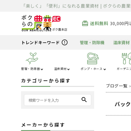
「楽しく」「便利」になれる農業資材 | ボクらの農業
card_giftcard
送料無料
30,00
error_outline
トレンドキーワード
管理・防除機
温床資材
管理・防除器
温床資材
ポンプ・ホース
ガーデニ
カテゴリーから探す
あ行
噴霧器・防除
ハウス・トンネル
芝刈り
か行
被覆資材
充電器・変圧器
ポンプ
清掃用品
溶接機
除雪機
運搬車
散布機
ホース
刈払機
切断機
精米・石抜・製
暖房機
ブログ一覧
資材
背負式噴霧器
芝刈り機
アルミス
マルチ回収・張り器
充電器
カーツ
エンジンポンプ
高圧洗浄機
溶接機本体
除雪機本体
収穫・植付用作業車
手押し式散布機
サクションホース
エンジン刈払機
精米機
暖房機
アルミブリ
search
ハウス展張器
バック
ン
キャリー式噴霧器
芝生バリカン
エムケー精工
マルチピン
変圧器
カクイチ
単体ポンプ
各種クリーナー
溶接用品
除雪機用カバー
平台車・荷台
背負い式散布機
送水ホース
充電式刈払機
石抜機
暖房機関連用品
循環扇
アルミブリ
据置式噴霧器
穴あけ器
カクダイ
水中ポンプ
床洗浄機
除雪機用オイル
動力式運搬車
散布機用アタッチ
散水ホース
その他刈払機
製粉機
ジェットヒーター
～
フラワー温室
メーカーから探す
噴霧器アクセサリ
防草シート
KITZ
その他ポンプ
スイーパー
除雪機補修塗料
作業用いす
土壌消毒機
ホース巻き取り補助
部品・アクセサリ
石抜精米機
アルミブリ