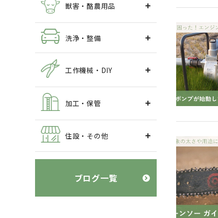
獣害・酪農用品
洗浄・整備
工作機械・DIY
加工・保管
住設・その他
ブログ一覧