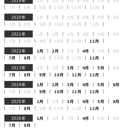
2019年
1月
2月
3月
4月
5月
6月
7月
8月
9月
10月
11月
12月
2020年
1月
2月
3月
4月
5月
6月
7月
8月
9月
10月
11月
12月
2021年
1月
2月
3月
4月
5月
6月
7月
8月
9月
10月
11月
12月
2022年
1月
2月
3月
4月
5月
6月
7月
8月
9月
10月
11月
12月
2023年
1月
2月
3月
4月
5月
6月
7月
8月
9月
10月
11月
12月
2024年
1月
2月
3月
4月
5月
6月
7月
8月
9月
10月
11月
12月
2025年
1月
2月
3月
4月
5月
6月
7月
8月
9月
10月
11月
12月
2026年
1月
2月
3月
4月
5月
6月
7月
8月