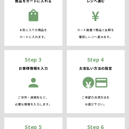
商品をカートに入れる
レジへ進む
¥
shopping_bag
お気に入りの商品を
カート画面で商品と金額を
カートに入れます。
確認しレジへ進みます。
Step 3
Step 4
お客様情報を入力
お支払い方法の設定
person
credit_card
¥
ご住所・連絡先など、
ご希望の決済方法を
必要な情報を入力します。
お選び下さい。
Step 5
Step 6