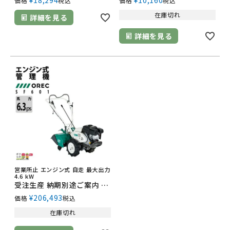
¥
18,294
¥
10,160
価格
税込
価格
税込
在庫切れ
詳細を見る
詳細を見る
営業所止 エンジン式 自走 最大出力
4.6 kW
受注生産 納期別途ご案内 オーレック 管理機 SF601 耕運機 エンジン式 管理機 OREC 手押し式 ロータリー回転 馬力6.3ps
¥
206,493
価格
税込
在庫切れ