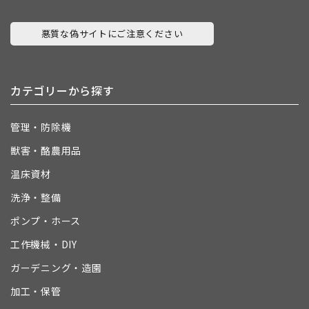
悪質な偽サイトにご注意ください
カテゴリーから探す
管理・防除機
獣害・酪農用品
温床資材
洗浄・整備
ポンプ・ホース
工作機械・DIY
ガーデニング・造園
加工・保管