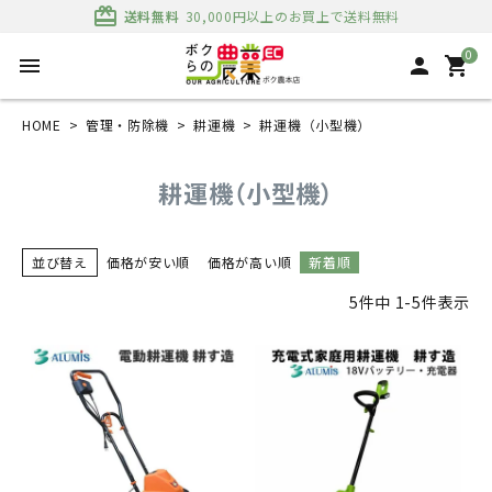
card_giftcard
送料無料
30,000円以上のお買上で送料無料
0
menu
person
shopping_cart
HOME
管理・防除機
耕運機
耕運機（小型機）
耕運機（小型機）
並び替え
価格が安い順
価格が高い順
新着順
5
件中
1
-
5
件表示