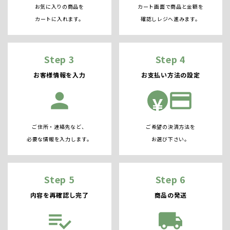
お気に入りの商品を
カート画面で商品と金額を
カートに入れます。
確認しレジへ進みます。
Step 3
Step 4
お客様情報を入力
お支払い方法の設定
person
credit_card
¥
ご住所・連絡先など、
ご希望の決済方法を
必要な情報を入力します。
お選び下さい。
Step 5
Step 6
内容を再確認し完了
商品の発送
playlist_add_check
local_shipping