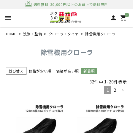
card_giftcard
送料無料
30,000円以上のお買上で送料無料
0
menu
person
shopping_cart
HOME
洗浄・整備
クローラ・タイヤ
除雪機用クローラ
除雪機用クローラ
並び替え
価格が安い順
価格が高い順
新着順
32
件中
1
-
20
件表示
1
2