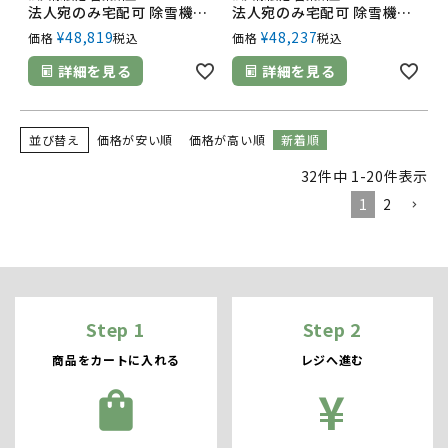
法人宛のみ宅配可 除雪機用クローラ 230mm幅×72ピッチ コマ数36 SD2372 1本
法人宛のみ宅配可 除雪機用クローラ 230mm幅×72ピッチ コマ数35 SD2372 1本
¥
48,819
¥
48,237
価格
税込
価格
税込
詳細を見る
詳細を見る
並び替え
価格が安い順
価格が高い順
新着順
32
件中
1
-
20
件表示
1
2
Step 1
Step 2
商品をカートに入れる
レジへ進む
¥
shopping_bag