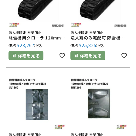
法人様限定 営業所止
法人様限定 営業所止
除雪機用クローラ 120mm幅×60ピッチ コマ数21 [NN1260] NN126021 1本
法人宛のみ宅配可 除雪機用クローラ 180mm幅×60ピッチ コマ数28 [SN1860] SN186028 1本
¥
23,267
¥
25,825
価格
税込
価格
税込
詳細を見る
詳細を見る
法人様限定 営業所止
法人様限定 営業所止