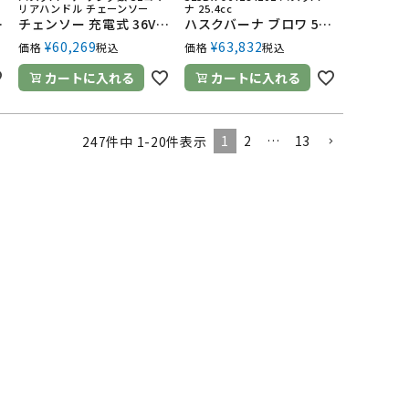
リアハンドル チェーンソー
ナ 25.4cc
 970717312 バッテリー・充電器別売
チェンソー 充電式 36V ハスクバーナ リアハンドル 535iXP SP21G 12RT SP21G 2.6kg ガイドバー300mm 12インチ 970716412 バッテリー・充電器別売
ハスクバーナ ブロワ 525BX 967284201 排気量 25.4cc エンジン 手持ち 最大風量 13m3/min 4.4kg ブロワー ブロアー
¥
60,269
¥
63,832
価格
税込
価格
税込
カートに入れる
カートに入れる
1
2
…
13
247
件中
1
-
20
件表示