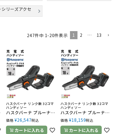
ーシリーズアクセ
1
2
…
13
247
件中
1
-
20
件表示
ハスクバーナ リンク数 32コマ
ハスクバーナ リンク数 32コマ
ハンディソー
ハンディソー
バッテリー・充電器別売
ハスクバーナ プルーナ 充電式 18V Aspire P5-P4A キット SP11G 1.6kg ガイドバー127mm 5インチ 970621309 バッテリー・充電器付き
ハスクバーナ プルーナ 充電式 18V Aspire P5-P4A SP11G 1.6kg ガイドバー127mm 5インチ 970621302 バッテリー・充電器別売
¥
26,547
¥
18,159
価格
税込
価格
税込
カートに入れる
カートに入れる