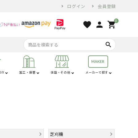
ログイン
会員登録
0
favorite
person
shopping_cart
search
IY
加工・保管
住設・その他
メーカーで探す
行
は行
コンプレッサー・
家電・ホームツー
オーガ
苗棚
配管用品
せん定ハサミ
燃料・オイル
換気・空調設備
電気乾燥庫
防犯
コンベア
土農器具
プラ敷板
解氷機
ブロア
トラクター用品
工具
ル
砕土機
芝刈機