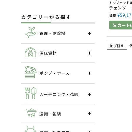
トップハンドル
¥
59,17
価格
カテゴリーから探す
カート
管理・防除機
並び替え
温床資材
ポンプ・ホース
ガーデニング・造園
運搬・包装