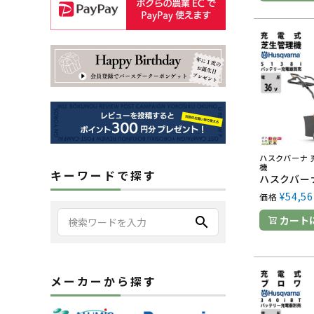
ハスクバーナ 
機
キーワードで探す
¥
54,56
価格
カート
search
メーカーから探す