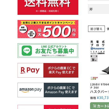
斧
並び替え
120iBV 970
ナ 36V
¥
30,73
価格
カート