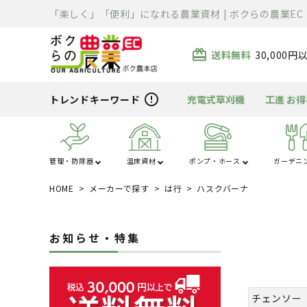
「楽しく」「便利」になれる農業資材 | ボクらの農業EC
card_giftcard
送料無料
30,000
error_outline
トレンドキーワード
充電式草刈機
工進 お
管理・防除器
温床資材
ポンプ・ホース
ガーデニ
HOME
メーカーで探す
は行
ハスクバーナ
あ行
か行
ハウス・トンネル
噴霧器・防除
ポンプ
芝刈り
清掃用品
溶接機
除雪機
運搬車
散布機
被覆資材
ホース
刈払機
充電器・変圧器
切断機
精米・石抜・製
暖房機
資材
ま行
や行
お知らせ・特集
電工ドラム・リー
車体整備工具・
農薬・消耗品
バーナー
クローラ・タイヤ
薪割り
ライト
ル
具箱
チェンソー