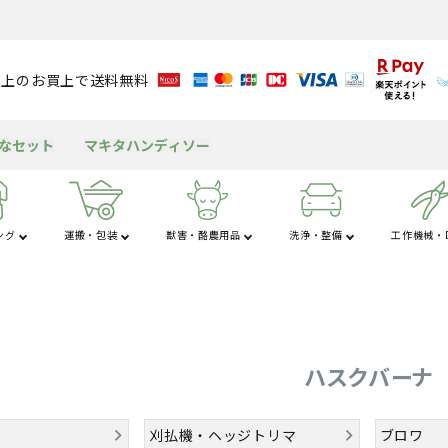
円以上のお買上で送料無料
得なセット
マキタハンディソー
ング
運搬・包装
獣害・酪農用品
洗浄・整備
工作機械・D
さ行
た行
な
粉
アルミブリッジ
溝切り機
育苗資材
潅水資材
チェンソー
獣害用品
バッテリー
送風機
米保冷・保管
テント
包装資材
耕運機
園芸用資材
水タンク
ヘッジトリマ
酪農用品
グリース・潤滑剤
発電機
もちつき機
屋外キッチン
船舶
工
杭打ち・杭抜き
作業用品
その他の機械
三脚・はしご
ハスクバーナ
刈払機・ヘッジトリマ
ブロワ