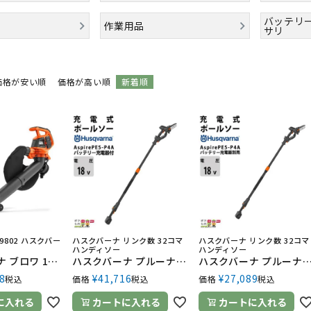
バッテリ
作業用品
サリ
価格が安い順
価格が高い順
新着順
649802 ハスクバー
ハスクバーナ リンク数 32コマ
ハスクバーナ リンク数 32コマ
ハンディソー
ハンディソー
ハスクバーナ ブロワ 120iBV 970649802 排気量 36V 充電式 手持ち 最大風量 7.36m3/min 4.6kg バッテリー・充電器別売 ブロワー ブロアー
ハスクバーナ プルーナ+ポール 充電式 18V Aspire PE5-P4A キット SP11G 3.1kg ガイドバー127mm 5インチ 970621409 バッテリー・充電器付き
ハスクバーナ プルーナ+ポール 充電式 18V Aspire PE5-P4A SP11G 3.1kg ガイドバー127mm 5インチ 970621402 
8
¥
41,716
¥
27,089
税込
価格
税込
価格
税込
に入れる
カートに入れる
カートに入れる