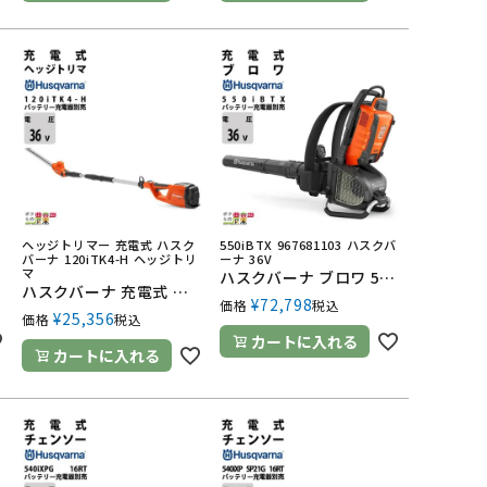
ヘッジトリマー 充電式 ハスク
550iBTX 967681103 ハスクバ
バーナ 120iTK4-H ヘッジトリ
ーナ 36V
マ
ハスクバーナ ブロワ 550iBTX 967681103 排気量 36V 充電式 背負い 最大風量 12.8m3/min 6.3kg バッテリー・充電器別売 ブロワー ブロアー
ハスクバーナ 充電式 ヘッジトリマ 120iTK4-H ヘッジトリマー 36V 500mm 970515902 バッテリー・充電器別売 両刃 5.5kg
¥
72,798
価格
税込
¥
25,356
価格
税込
カートに入れる
カートに入れる