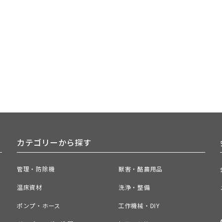
カテゴリーから探す
管理・防除機
獣害・酪農用品
温床資材
洗浄・整備
ポンプ・ホース
工作機械・DIY