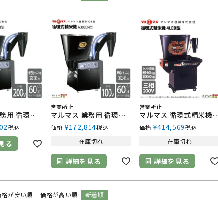
営業所止
営業所止
マルマス 業務用 循環式精米機 A320EN型 三相200V
マルマス 業務用 循環式精米機 A302EN型 単相100V 籾玄米用 もみ
マルマス 循環式精米機 4LEB型 三相200V
02
¥
172,854
¥
414,569
税込
価格
税込
価格
税込
在庫切れ
在庫切れ
見る
詳細を見る
詳細を見る
価格が安い順
価格が高い順
新着順