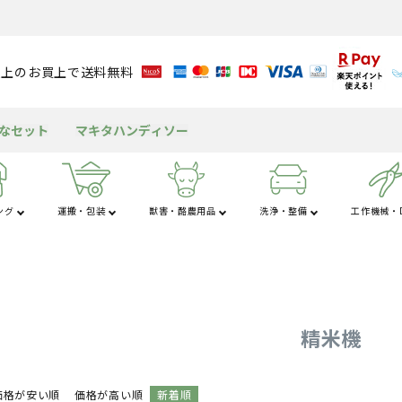
円以上のお買上で送料無料
得なセット
マキタハンディソー
ング
運搬・包装
獣害・酪農用品
洗浄・整備
工作機械・D
さ行
た行
な
粉
アルミブリッジ
溝切り機
育苗資材
潅水資材
チェンソー
獣害用品
バッテリー
送風機
米保冷・保管
テント
包装資材
耕運機
園芸用資材
水タンク
ヘッジトリマ
酪農用品
グリース・潤滑剤
発電機
もちつき機
屋外キッチン
船舶
工
杭打ち・杭抜き
作業用品
その他の機械
三脚・はしご
精米機
価格が安い順
価格が高い順
新着順