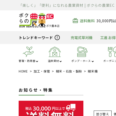
「楽しく」「便利」になれる農業資材 | ボクらの農業EC
card_giftcard
送料無料
30,000
error_outline
トレンドキーワード
充電式草刈機
工進 お
管理・防除器
温床資材
ポンプ・ホース
ガーデニ
HOME
加工・保管
精米・石抜・製粉
精米機
あ行
か行
ハウス・トンネル
噴霧器・防除
ポンプ
芝刈り
清掃用品
溶接機
除雪機
運搬車
散布機
被覆資材
ホース
刈払機
充電器・変圧器
切断機
精米・石抜・製
暖房機
資材
ま行
や行
お知らせ・特集
電工ドラム・リー
車体整備工具・
農薬・消耗品
バーナー
クローラ・タイヤ
薪割り
ライト
ル
具箱
並び替え