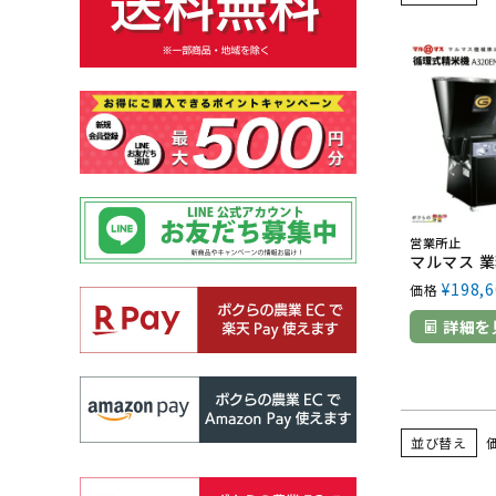
営業所止
¥
198,6
価格
詳細を
並び替え