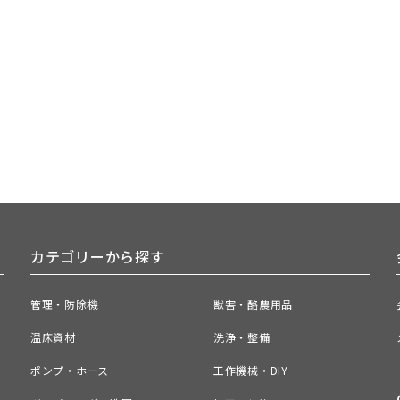
カテゴリーから探す
管理・防除機
獣害・酪農用品
温床資材
洗浄・整備
ポンプ・ホース
工作機械・DIY