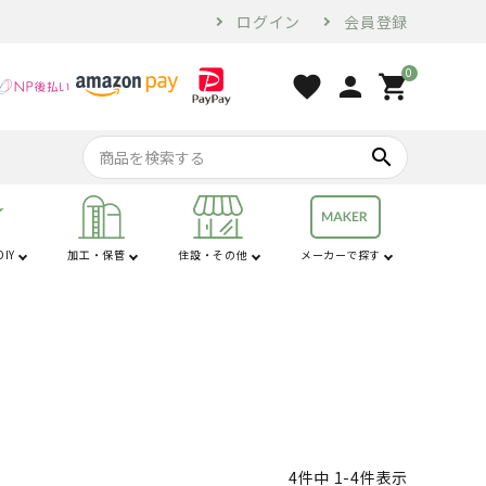
ログイン
会員登録
0
favorite
person
shopping_cart
search
IY
加工・保管
住設・その他
メーカーで探す
行
は行
コンプレッサー・
家電・ホームツー
オーガ
苗棚
配管用品
せん定ハサミ
燃料・オイル
換気・空調設備
電気乾燥庫
防犯
コンベア
土農器具
プラ敷板
解氷機
ブロア
トラクター用品
工具
ル
砕土機
4
件中
1
-
4
件表示