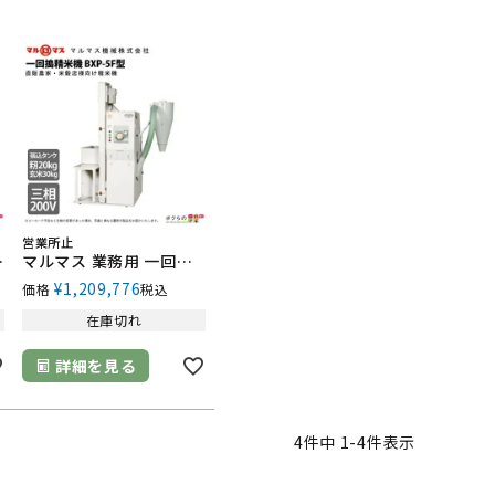
営業所止
 1.9kW
マルマス 業務用 一回搗精米機 BXP-5F型 三相200V
¥
1,209,776
価格
税込
在庫切れ
詳細を見る
4
件中
1
-
4
件表示