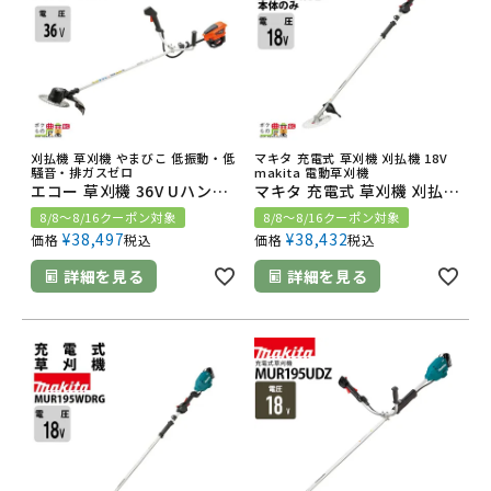
刈払機 草刈機 やまびこ 低振動・低
マキタ 充電式 草刈機 刈払機 18V
騒音・排ガスゼロ
makita 電動草刈機
エコー 草刈機 36V Uハンドル 肩掛け BSR310U/S 2.7kg アルミ操作桿 バッテリー・充電器付属
マキタ 充電式 草刈機 刈払機 18V MUR195WDZ 2グリップ 本体のみ バッテリ・充電器別売 チップソー付
8/8～8/16クーポン対象
8/8～8/16クーポン対象
¥
38,497
¥
38,432
価格
税込
価格
税込
詳細を見る
詳細を見る