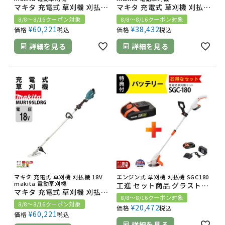
マキタ 充電式 草刈機 刈払機 18V MUR195UDRG Uハンドル バッテリ・充電器付 makita チップソー付
マキタ 充電式 草刈機 刈払機 18V MUR195LDZ ループハンドル 本体のみ バッテリ・充電器別売 チップソー付
8/8～8/16クーポン対象
8/8～8/16クーポン対象
¥
60,221
¥
38,432
価格
税込
価格
税込
詳細を見る
詳細を見る
マキタ 充電式 草刈機 刈払機 18V
エンジン式 草刈機 刈払機 SGC180
makita 電動草刈機
工進 セット商品 グラストリマ SGC-180 +バッテリー PA-380 バッテリー2個 充電器付き
マキタ 充電式 草刈機 刈払機 18V MUR195LDRG ループハンドル バッテリ・充電器付 チップソー付
8/8～8/16クーポン対象
8/8～8/16クーポン対象
¥
20,472
価格
税込
¥
60,221
価格
税込
詳細を見る