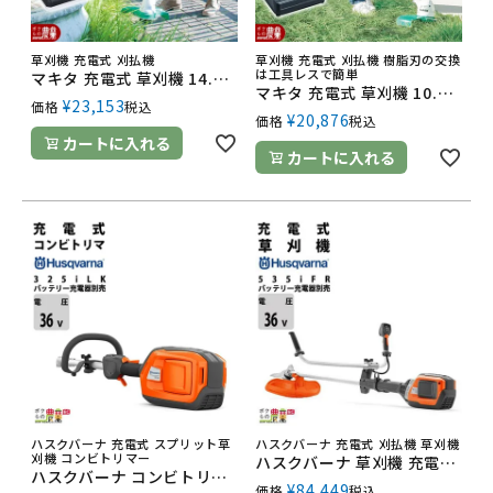
草刈機 充電式 刈払機
草刈機 充電式 刈払機 樹脂刃の交換
は工具レスで簡単
マキタ 充電式 草刈機 14.4V MUR140DS ナイロンコード ループハンドル 刈払機 2.7kg バッテリ・充電器付
マキタ 充電式 草刈機 10.8V MUR100DSH スライド式 樹脂刃 ループハンドル 刈払機 1.8kg バッテリ・充電器付
¥
23,153
価格
税込
¥
20,876
価格
税込
カートに入れる
カートに入れる
ハスクバーナ 充電式 スプリット草
ハスクバーナ 充電式 刈払機 草刈機
刈機 コンビトリマー
ハスクバーナ 草刈機 充電式 バッテリー 36V バッテリー・充電器別売 両手ハンドル 両肩掛け 535iFR 967850504 4.5kg
ハスクバーナ コンビトリマー 充電式 バッテリー 36V バッテリー・充電器・アタッチメント別売 ループハンドル 325iLK 967850104 2.9kg
¥
84,449
価格
税込