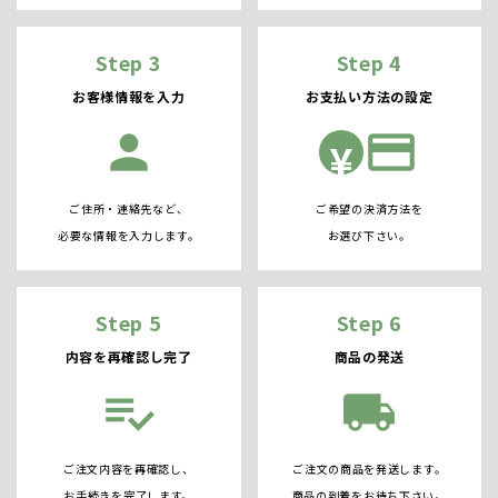
Step 3
Step 4
お客様情報を入力
お支払い方法の設定
person
credit_card
¥
ご住所・連絡先など、
ご希望の決済方法を
必要な情報を入力します。
お選び下さい。
Step 5
Step 6
内容を再確認し完了
商品の発送
playlist_add_check
local_shipping
ご注文内容を再確認し、
ご注文の商品を発送します。
お手続きを完了します。
商品の到着をお待ち下さい。