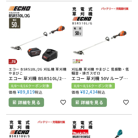
エコー BSR510L/2G 刈払機 草刈機
刈払機 草刈機 やまびこ 低振動・低
やまびこ
騒音・排ガスゼロ
エコー 草刈機 BSR510L/2G 充電式 50V ループハンドル 3.0kg 2Pバッテリー・充電器付属
エコー 草刈機 50V ループハンドル BSR510L/G 3.0kg 1Pバッテリー・充電器付属
8/8～8/16クーポン対象
8/8～8/16クーポン対象
¥
89,819
¥
82,434
価格
税込
価格
税込
詳細を見る
詳細を見る