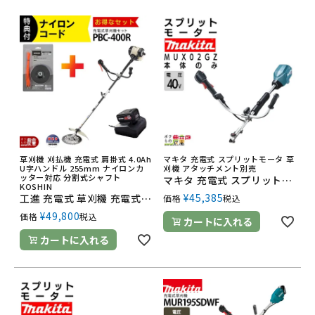
草刈機 刈払機 充電式 肩掛式 4.0Ah
マキタ 充電式 スプリットモータ 草
U字ハンドル 255mm ナイロンカ
刈機 アタッチメント別売
ッター対応 分割式シャフト
マキタ 充電式 スプリットモーター MUX02GZ 40Vmax モーター部のみ バッテリ・充電器別売 Uハンドル 草刈り makita
KOSHIN
¥
45,385
工進 充電式 草刈機 充電式 PBC-400R PA-529ナイロンコードセット 36V バッテリー Uハンドル 肩掛け KOSHIN 5.5kg バッテリー・充電器付属
価格
税込
¥
49,800
価格
税込
カートに入れる
カートに入れる