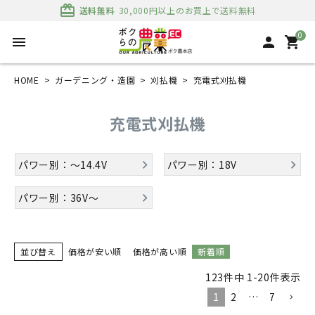
card_giftcard
送料無料
30,000円以上のお買上で送料無料
0
menu
person
shopping_cart
HOME
ガーデニング・造園
刈払機
充電式刈払機
充電式刈払機
パワー別：～14.4V
パワー別：18V
パワー別：36V～
並び替え
価格が安い順
価格が高い順
新着順
123
件中
1
-
20
件表示
1
2
…
7