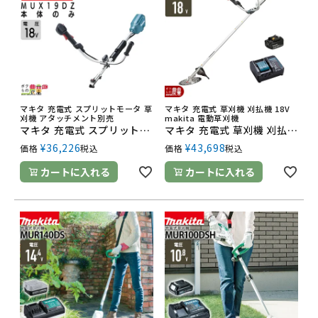
マキタ 充電式 スプリットモータ 草
マキタ 充電式 草刈機 刈払機 18V
刈機 アタッチメント別売
makita 電動草刈機
マキタ 充電式 スプリットモーター MUX19DZ 18V モーター部のみ バッテリ・充電器別売 Uハンドル 草刈り makita
マキタ 充電式 草刈機 刈払機 18V MUR195SDWF Uハンドル バッテリ・充電器付 チップソー付
¥
36,226
¥
43,698
価格
税込
価格
税込
カートに入れる
カートに入れる