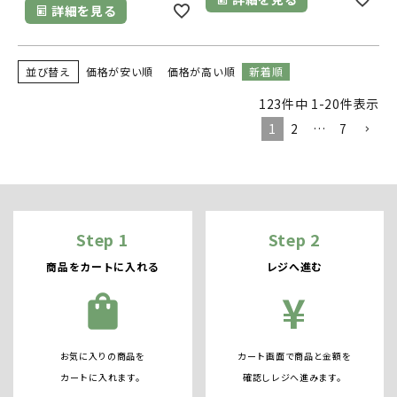
詳細を見る
並び替え
価格が安い順
価格が高い順
新着順
123
件中
1
-
20
件表示
1
2
…
7
Step 1
Step 2
商品をカートに入れる
レジへ進む
¥
shopping_bag
お気に入りの商品を
カート画面で商品と金額を
カートに入れます。
確認しレジへ進みます。