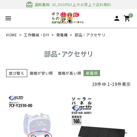
card_giftcard
送料無料
30,000円以上のお買上で送料無料
0
menu
person
shopping_cart
HOME
工作機械・DIY
発電機
部品・アクセサリ
部品・アクセサリ
並び替え
価格が安い順
価格が高い順
新着順
19
件中
1
-
19
件表示