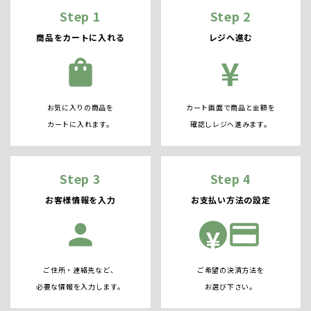
Step 1
Step 2
商品をカートに入れる
レジへ進む
¥
shopping_bag
お気に入りの商品を
カート画面で商品と金額を
カートに入れます。
確認しレジへ進みます。
Step 3
Step 4
お客様情報を入力
お支払い方法の設定
person
credit_card
¥
ご住所・連絡先など、
ご希望の決済方法を
必要な情報を入力します。
お選び下さい。