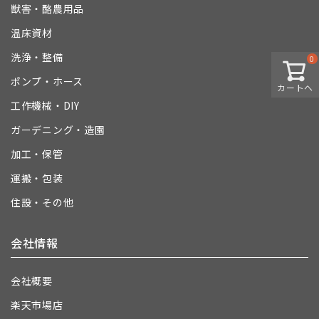
獣害・酪農用品
温床資材
洗浄・整備
0
ポンプ・ホース
カートへ
工作機械・DIY
ガーデニング・造園
加工・保管
運搬・包装
住設・その他
会社情報
会社概要
楽天市場店