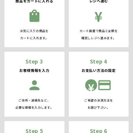
商品をカートに入れる
レジへ進む
¥
shopping_bag
お気に入りの商品を
カート画面で商品と金額を
カートに入れます。
確認しレジへ進みます。
Step 3
Step 4
お客様情報を入力
お支払い方法の設定
person
credit_card
¥
ご住所・連絡先など、
ご希望の決済方法を
必要な情報を入力します。
お選び下さい。
Step 5
Step 6