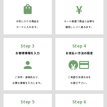
¥
shopping_bag
お気に入りの商品を
カート画面で商品と金額を
カートに入れます。
確認しレジへ進みます。
Step 3
Step 4
お客様情報を入力
お支払い方法の設定
person
credit_card
¥
ご住所・連絡先など、
ご希望の決済方法を
必要な情報を入力します。
お選び下さい。
Step 5
Step 6