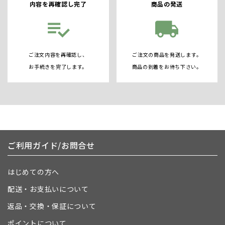
内容を再確認し完了
商品の発送
playlist_add_check
local_shipping
ご注文内容を再確認し、
ご注文の商品を発送します。
お手続きを完了します。
商品の到着をお待ち下さい。
ご利用ガイド/お問合せ
はじめての方へ
配送・お支払いについて
返品・交換・保証について
ポイントについて