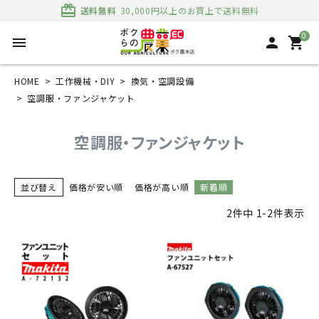
card_giftcard
送料無料
30,000円以上のお買上で送料無料
0
menu
person
shopping_cart
HOME
工作機械・DIY
換気・空調設備
空調服・ファンジャケット
空調服・ファンジャケット
並び替え
価格が安い順
価格が高い順
新着順
2
件中
1
-
2
件表示