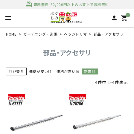
card_giftcard
送料無料
30,000円以上のお買上で送料無料
0
menu
person
shopping_cart
HOME
ガーデニング・造園
ヘッジトリマ
部品・アクセサリ
部品・アクセサリ
並び替え
価格が安い順
価格が高い順
新着順
4
件中
1
-
4
件表示