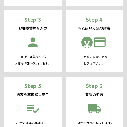
Step 3
Step 4
お客様情報を入力
お支払い方法の設定
person
credit_card
¥
ご住所・連絡先など、
ご希望の決済方法を
必要な情報を入力します。
お選び下さい。
Step 5
Step 6
内容を再確認し完了
商品の発送
playlist_add_check
local_shipping
ご注文内容を再確認し、
ご注文の商品を発送します。