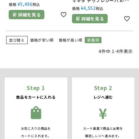
マキタ チップレシーバ A-49862
¥
5,496
価格
税込
¥
4,552
価格
税込
詳細を見る
詳細を見る
並び替え
価格が安い順
価格が高い順
新着順
4
件中
1
-
4
件表示
Step 1
Step 2
商品をカートに入れる
レジへ進む
¥
shopping_bag
お気に入りの商品を
カート画面で商品と金額を
カートに入れます。
確認しレジへ進みます。