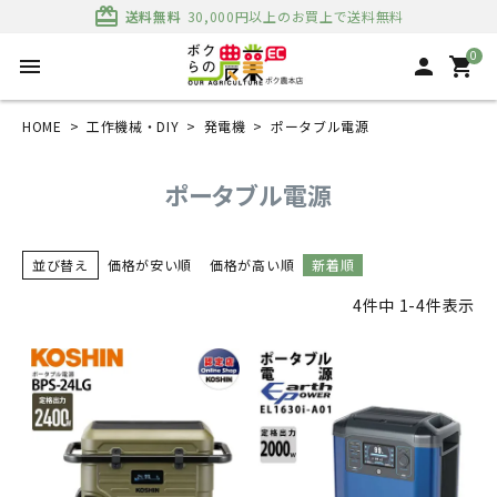
card_giftcard
送料無料
30,000円以上のお買上で送料無料
0
menu
person
shopping_cart
HOME
工作機械・DIY
発電機
ポータブル電源
ポータブル電源
並び替え
価格が安い順
価格が高い順
新着順
4
件中
1
-
4
件表示