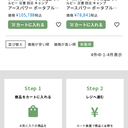
ルビー 災害 防災 キャンプ
ルビー 災害 防災 キャンプ
アースパワー ポータブル電源 EL0960i-A01 1500W ウィルビー Earth POWER 電源 発電 防災 停電
アースパワー ポータブル電源 EL0770i-A01 700W ウィルビー Earth POWER 電源 発電 防災 停電
¥
105,788
¥
78,841
価格
税込
価格
税込
カートに入れる
カートに入れる
並び替え
価格が安い順
価格が高い順
新着順
4
件中
1
-
4
件表示
Step 1
Step 2
商品をカートに入れる
レジへ進む
¥
shopping_bag
お気に入りの商品を
カート画面で商品と金額を