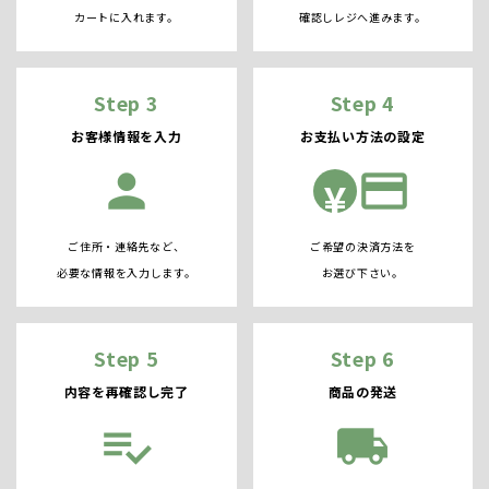
カートに入れます。
確認しレジへ進みます。
Step 3
Step 4
お客様情報を入力
お支払い方法の設定
person
credit_card
¥
ご住所・連絡先など、
ご希望の決済方法を
必要な情報を入力します。
お選び下さい。
Step 5
Step 6
内容を再確認し完了
商品の発送
playlist_add_check
local_shipping