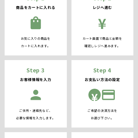
商品をカートに入れる
レジへ進む
¥
shopping_bag
お気に入りの商品を
カート画面で商品と金額を
カートに入れます。
確認しレジへ進みます。
Step 3
Step 4
お客様情報を入力
お支払い方法の設定
person
credit_card
¥
ご住所・連絡先など、
ご希望の決済方法を
必要な情報を入力します。
お選び下さい。