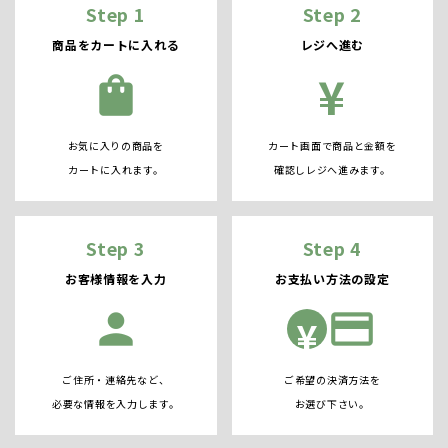
Step 1
Step 2
商品をカートに入れる
レジへ進む
¥
shopping_bag
お気に入りの商品を
カート画面で商品と金額を
カートに入れます。
確認しレジへ進みます。
Step 3
Step 4
お客様情報を入力
お支払い方法の設定
person
credit_card
¥
ご住所・連絡先など、
ご希望の決済方法を
必要な情報を入力します。
お選び下さい。