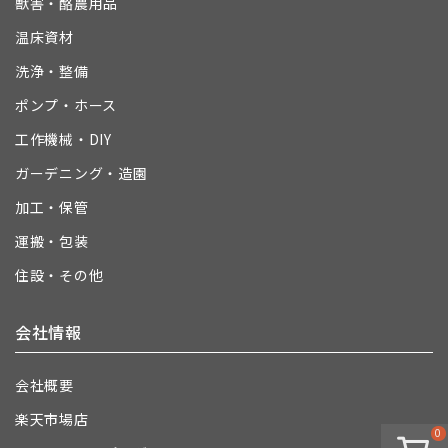
獣害・酪農用品
温床資材
洗浄・整備
ポンプ・ホース
工作機械・DIY
ガーデニング・造園
加工・保管
運搬・包装
住設・その他
会社情報
会社概要
楽天市場店
0