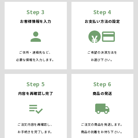
Step 3
Step 4
お客様情報を入力
お支払い方法の設定
person
credit_card
¥
ご住所・連絡先など、
ご希望の決済方法を
必要な情報を入力します。
お選び下さい。
Step 5
Step 6
内容を再確認し完了
商品の発送
playlist_add_check
local_shipping
ご注文内容を再確認し、
ご注文の商品を発送します。
お手続きを完了します。
商品の到着をお待ち下さい。