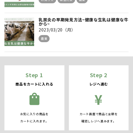
乳房炎の早期発見方法~健康な生乳は健康な牛
から~
2023/03/20（月）
農業
Step 1
Step 2
商品をカートに入れる
レジへ進む
¥
shopping_bag
お気に入りの商品を
カート画面で商品と金額を
カートに入れます。
確認しレジへ進みます。