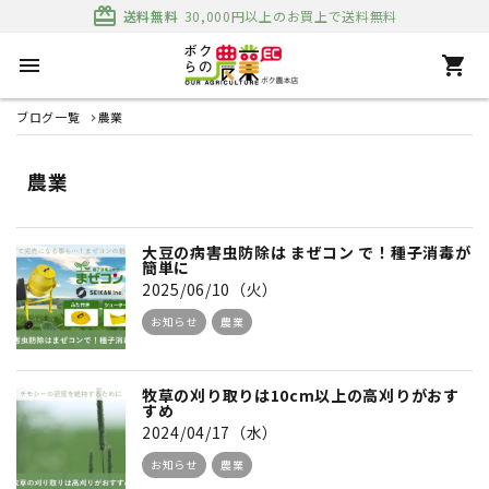
card_giftcard
送料無料
30,000円以上のお買上で送料無料
menu
shopping_cart
ブログ一覧
農業
農業
大豆の病害虫防除は まぜコン で！種子消毒が
簡単に
2025/06/10（火）
お知らせ
農業
牧草の刈り取りは10cm以上の高刈りがおす
すめ
2024/04/17（水）
お知らせ
農業