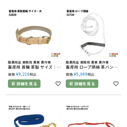
酪農用品 業務用 農業 農作業
酪農用品 業務用 農業 農作業
畜産用 首輪 革製 サイズ：大 32820 長さ113cm・幅4cm・厚さ5mm 高強度 畜産 酪農 牧畜 産業動物 牛 豚 養豚 家畜 畜産用品 酪農用品
畜産用 ロープ頭絡 革バンド付き 32720 畜産 酪農 牧畜 産業動物 牛 豚 養豚 家畜 畜産用品 酪農用品 業務用 農業 農作業
¥
9,216
¥
5,049
価格
税込
価格
税込
詳細を見る
詳細を見る