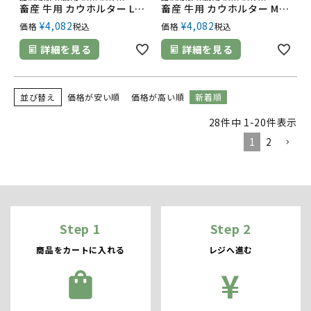
畜産 牛用 カウホルター Lサイズ 赤32452 青32457 緑32462 21カ月以上 畜産 酪農 牧畜 産業動物 牛 豚 養豚 家畜 畜産用品 酪農用品
畜産 牛用 カウホルター MMサイズ 赤32454 青32459 緑32464 15～20カ月 畜産 酪農 牧畜 産業動物 牛 豚 養豚 家畜 畜産用品 酪農用品
¥
4,082
¥
4,082
価格
税込
価格
税込
詳細を見る
詳細を見る
並び替え
価格が安い順
価格が高い順
新着順
28
件中
1
-
20
件表示
1
2
Step 1
Step 2
商品をカートに入れる
レジへ進む
¥
shopping_bag