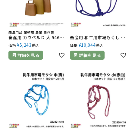
酪農用品 業務用 農業 農作業
畜産用 カウベルＤ 大 94601 中 94602 小 94603 畜産 酪農 牧畜 産業動物 牛 豚 養豚 家畜 畜産用品
畜産用 和牛用市場もくし 10本セット 小 54602 中 54601 大 54590 酪農用品 農業 農作業
¥
5,243
¥
10,044
価格
税込
価格
税込
詳細を見る
詳細を見る