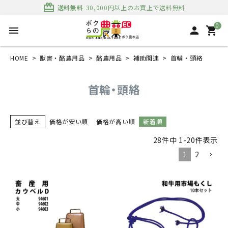
card_giftcard
送料無料
30,000円以上のお買上で送料無料
0
menu
person
shopping_cart
HOME
獣害・酪農用品
酪農用品
補助関連
首輪・頭絡
首輪・頭絡
並び替え
価格が安い順
価格が高い順
新着順
28
件中
1
-
20
件表示
1
2