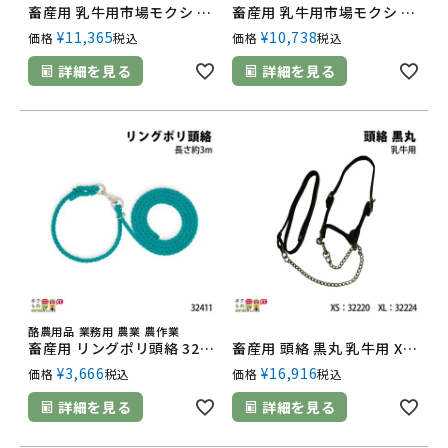
畜産用 乳牛用市場モクシ 中 青 10本セット X32421 酪農用品 農業 農作業
畜産用 乳牛用市場モクシ 小 赤白 10本セット X32420 酪農用品 農業 農作業
¥
11,365
¥
10,738
価格
税込
価格
税込
詳細を見る
詳細を見る
酪農用品 業務用 農業 農作業
畜産用 リングポリ頭絡 32411 畜産 酪農 牧畜 産業動物 牛 豚 養豚 家畜 畜産用品
畜産用 頭絡 黒丸 乳牛用 XS 32220 XL 32224 酪農用品 農業 農作業
¥
3,666
¥
16,916
価格
税込
価格
税込
詳細を見る
詳細を見る