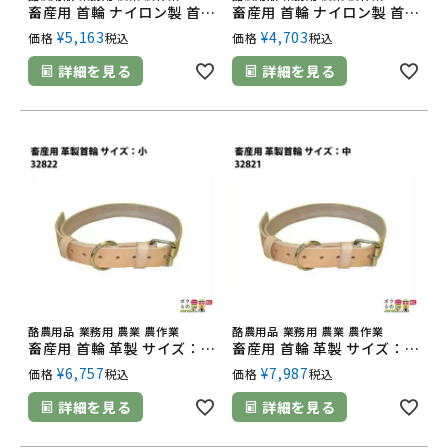
畜産用 首輪 ナイロン製 首回り102cm 32871 Bベルト式白 幅4cm・厚さ0.3cm 畜産 酪農 牧畜 産業動物 牛 豚 養豚 家畜 畜産用品
畜産用 首輪 ナイロン製 首回り106cm 32861 Ａ普及式白 幅4cm・厚さ0.3cm 畜産 酪農 牧畜 産業動物 牛 豚 養豚
¥
5,163
¥
4,703
価格
税込
価格
税込
詳細を見る
詳細を見る
酪農用品 業務用 農業 農作業
酪農用品 業務用 農業 農作業
畜産用 首輪 革製 サイズ：小 32822 長さ60cm・幅3.5cm・厚さ5mm 高強度 畜産 酪農 牧畜 産業動物 牛 豚 養豚 家畜 畜産用品 酪農用品
畜産用 首輪 革製 サイズ：中 32821 長さ90cm・幅3.5cm・厚さ5mm 高強度 畜産 酪農 牧畜 産業動物 牛 豚 養豚 家畜 畜産用品 酪農用品
¥
6,757
¥
7,987
価格
税込
価格
税込
詳細を見る
詳細を見る