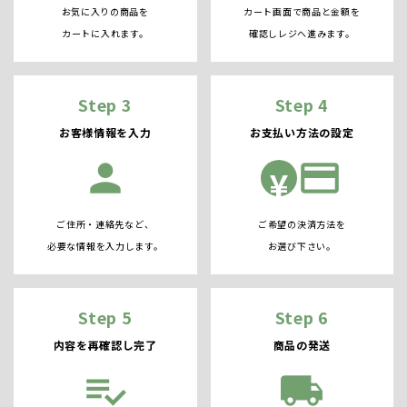
お気に入りの商品を
カート画面で商品と金額を
カートに入れます。
確認しレジへ進みます。
Step 3
Step 4
お客様情報を入力
お支払い方法の設定
person
credit_card
¥
ご住所・連絡先など、
ご希望の決済方法を
必要な情報を入力します。
お選び下さい。
Step 5
Step 6
内容を再確認し完了
商品の発送
playlist_add_check
local_shipping