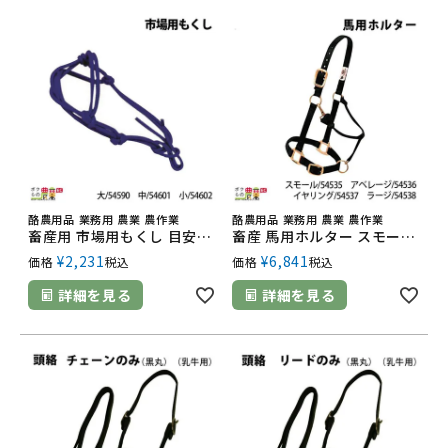
酪農用品 業務用 農業 農作業
酪農用品 業務用 農業 農作業
畜産用 市場用もくし 目安経産 大 54590 中 54601 小 54602 和牛 モクシ もくし 牛 畜産用品 酪農用品 農作業
畜産 馬用ホルター スモール 54535 アベレージ 54536 イヤリング 54537 ラージ 54538 首輪 繋ぐ 乳牛 馬 畜産用品 酪農用品
¥
2,231
¥
6,841
価格
税込
価格
税込
詳細を見る
詳細を見る