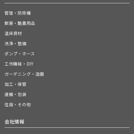
管理・防除機
獣害・酪農用品
温床資材
洗浄・整備
ポンプ・ホース
工作機械・DIY
ガーデニング・造園
加工・保管
運搬・包装
住設・その他
会社情報