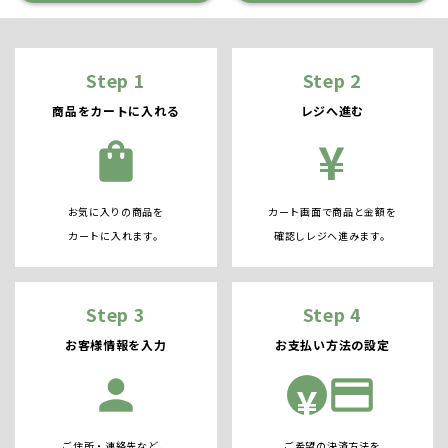
Step 1
Step 2
商品をカートに入れる
レジへ進む
¥
shopping_bag
お気に入りの商品を
カート画面で商品と金額を
カートに入れます。
確認しレジへ進みます。
Step 3
Step 4
お客様情報を入力
お支払い方法の設定
person
credit_card
¥
ご住所・連絡先など、
ご希望の決済方法を