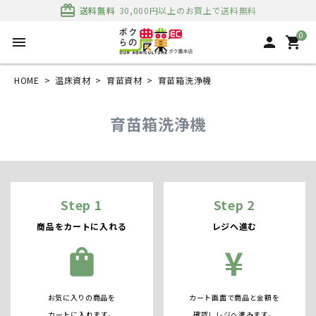
card_giftcard
送料無料
30,000円以上のお買上で送料無料
0
menu
person
shopping_cart
HOME
温床資材
育苗資材
育苗箱洗浄機
育苗箱洗浄機
Step 1
Step 2
商品をカートに入れる
レジへ進む
¥
shopping_bag
お気に入りの商品を
カート画面で商品と金額を
カートに入れます。
確認しレジへ進みます。