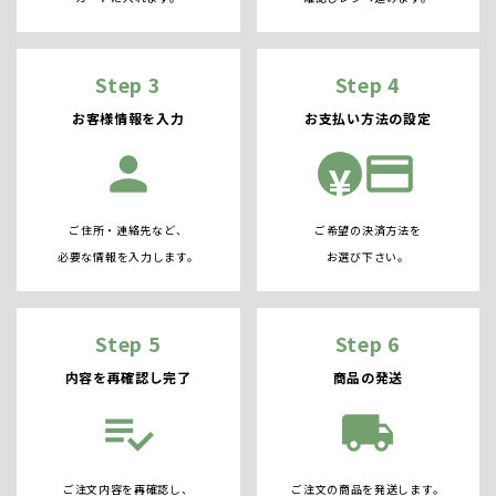
Step 3
Step 4
お客様情報を入力
お支払い方法の設定
person
credit_card
¥
ご住所・連絡先など、
ご希望の決済方法を
必要な情報を入力します。
お選び下さい。
Step 5
Step 6
内容を再確認し完了
商品の発送
playlist_add_check
local_shipping
ご注文内容を再確認し、
ご注文の商品を発送します。