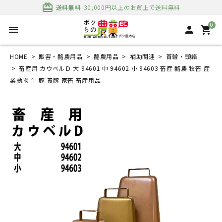
card_giftcard
送料無料
30,000円以上のお買上で送料無料
0
menu
person
shopping_cart
HOME
獣害・酪農用品
酪農用品
補助関連
首輪・頭絡
畜産用 カウベルＤ 大 94601 中 94602 小 94603 畜産 酪農 牧畜 産
業動物 牛 豚 養豚 家畜 畜産用品