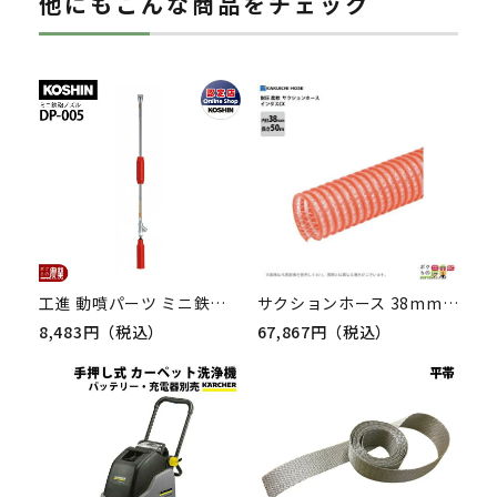
他にもこんな商品をチェック
工進 動噴パーツ ミニ鉄砲ノズル DP-005
サクションホース 38mm 50m 0.5MPa インダス CX モルタル 土木 水 泥水 砂利 柔軟性 耐久性 耐圧性 農業 工業 建築 吸水 排水 高粘度流体 輸送 ホース カクイチ
8,483円（税込）
67,867円（税込）