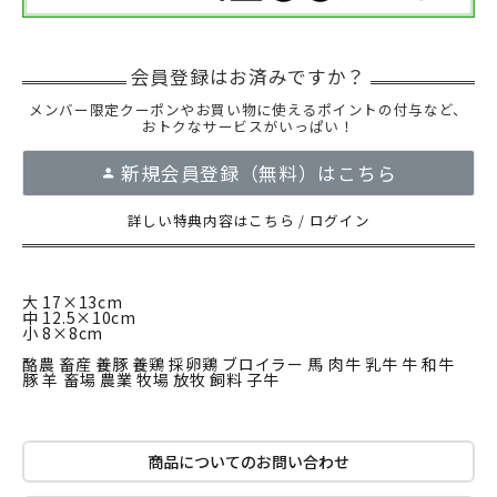
メンバー限定クーポンやお買い物に使えるポイントの付与など、
おトクなサービスがいっぱい！
新規会員登録（無料）はこちら
詳しい特典内容はこちら
/
ログイン
大 17×13cm
中 12.5×10cm
小 8×8cm
酪農 畜産 養豚 養鶏 採卵鶏 ブロイラー 馬 肉牛 乳牛 牛 和牛
豚 羊 畜場 農業 牧場 放牧 飼料 子牛
商品についてのお問い合わせ