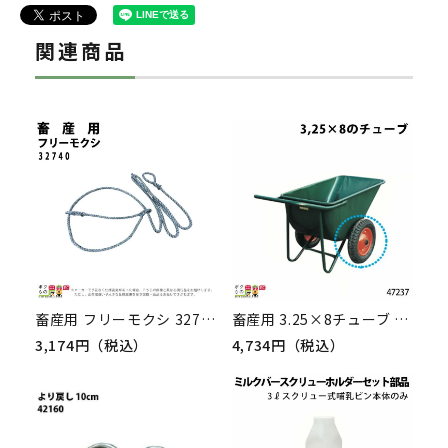
関連商品
畜産用 フリーモクシ 32740 畜産 酪農 牧畜 産業動物 牛 豚 養豚 家畜 畜産用品
畜産用 3.25×8チューブ 47237 Aタイプ(規格3.25×8) 運搬車 飼料運搬車 畜産 酪農 牧畜 産業動物 家畜 畜産用品
3,174円（税込）
4,734円（税込）