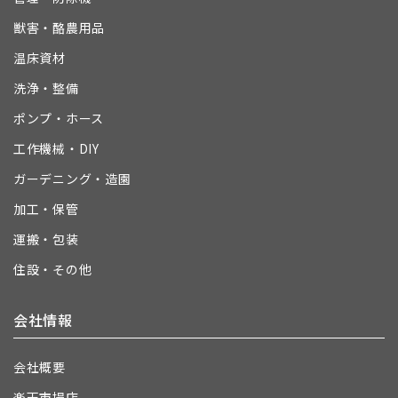
獣害・酪農用品
温床資材
洗浄・整備
ポンプ・ホース
工作機械・DIY
ガーデニング・造園
加工・保管
運搬・包装
住設・その他
会社情報
会社概要
楽天市場店