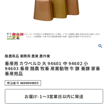
酪農用品 業務用 農業 農作業
畜産用 カウベルＤ 大 94601 中 94602 小
94603 畜産 酪農 牧畜 産業動物 牛 豚 養豚 家畜
畜産用品
商品番号
6680000855
お届け: 1～3営業日以内に発送