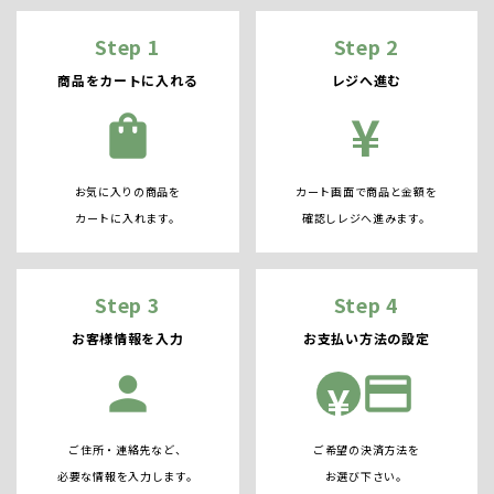
Step 1
Step 2
商品をカートに入れる
レジへ進む
¥
shopping_bag
お気に入りの商品を
カート画面で商品と金額を
カートに入れます。
確認しレジへ進みます。
Step 3
Step 4
お客様情報を入力
お支払い方法の設定
person
credit_card
¥
ご住所・連絡先など、
ご希望の決済方法を
必要な情報を入力します。
お選び下さい。