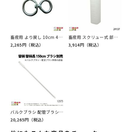
畜産用 より戻し 10cm 42160 畜産 酪農 牧畜 産業動物 牛 豚 養豚 家畜 畜産用品 酪農用品 業務用 農業 農作業
畜産用 スクリュー式 部品 3リットル スクリュー式 哺乳ビン 本体のみ 24137 乳 ミルク 子牛 哺乳 畜産用品 酪農用品
2,265円（税込）
3,914円（税込）
バルクブラシ 配管ブラシ共用 替柄 替柄長 150cm 12373 汚れ 落とす 畜産用品 酪農用品
20,265円（税込）