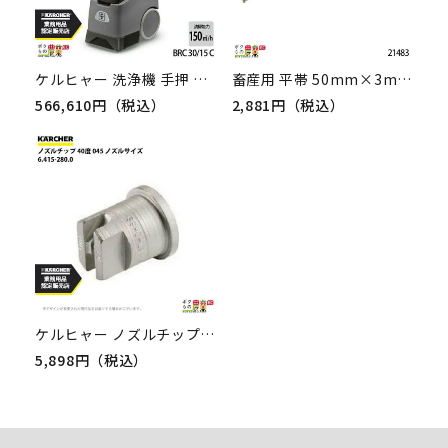
ケルヒャー 洗浄機 手押 カーペット 洗浄機 BRC 30/15 C 1.008-055.0 KARCHER 洗浄機 モーター カーペット洗浄機
畜産用 平帯 50mm×3m 21483 和牛 保定 畜産用品 酪農用品 農作業
566,610円（税込）
2,881円（税込）
ケルヒャー ノズルチップ 40度 6.415-280.0 高圧洗浄機用 ノズルサイズ 045 KAERCHER【EASY!Lock 非対応】
5,898円（税込）