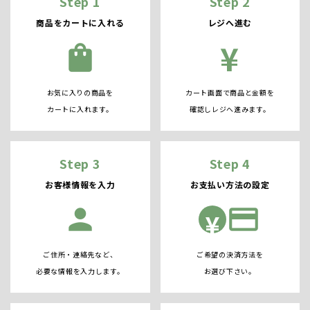
Step 1
Step 2
商品をカートに入れる
レジへ進む
¥
shopping_bag
お気に入りの商品を
カート画面で商品と金額を
カートに入れます。
確認しレジへ進みます。
Step 3
Step 4
お客様情報を入力
お支払い方法の設定
person
credit_card
¥
ご住所・連絡先など、
ご希望の決済方法を
必要な情報を入力します。
お選び下さい。