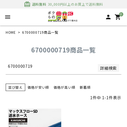
並び順
card_giftcard
送料無料
30,000円以上のお買上で送料無料
新着順
登録順
0
menu
person
shopping_cart
価格が安い順
価格が高い順
優先度順
HOME
6700000719商品一覧
レビュー順
キーワードヒット順
6700000719商品一覧
検索
6700000719
詳細検索
並び替え
価格が安い順
価格が高い順
新着順
1
件中
1
-
1
件表示