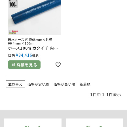
送水ホース 内径65mm×外径
66.4mm×100m
ホース100m カクイチ 内径65mm マックスフローSD 送水ホース 土木 水 農業 送水 止水板
¥
34,416
価格
税込
詳細を見る
並び替え
価格が安い順
価格が高い順
新着順
1
件中
1
-
1
件表示