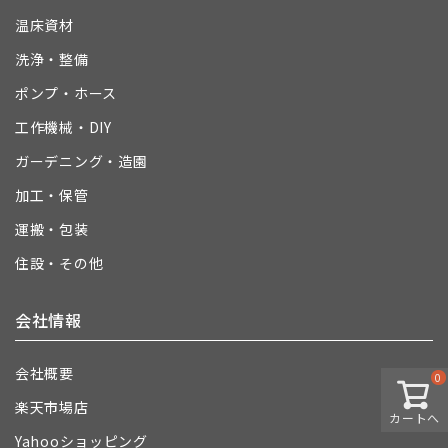
温床資材
洗浄・整備
ポンプ・ホース
工作機械・DIY
ガーデニング・造園
加工・保管
運搬・包装
住設・その他
会社情報
会社概要
0
楽天市場店
カートへ
Yahooショッピング