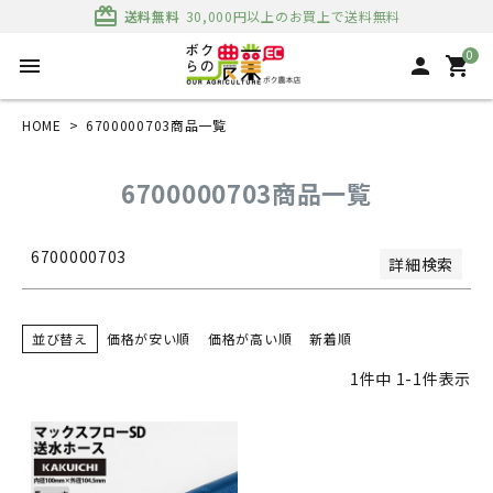
並び順
card_giftcard
送料無料
30,000円以上のお買上で送料無料
新着順
登録順
0
menu
person
shopping_cart
価格が安い順
価格が高い順
優先度順
HOME
6700000703商品一覧
レビュー順
キーワードヒット順
6700000703商品一覧
検索
6700000703
詳細検索
並び替え
価格が安い順
価格が高い順
新着順
1
件中
1
-
1
件表示