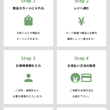
Step 1
Step 2
商品をカートに入れる
レジへ進む
¥
shopping_bag
お気に入りの商品を
カート画面で商品と金額を
カートに入れます。
確認しレジへ進みます。
Step 3
Step 4
お客様情報を入力
お支払い方法の設定
person
credit_card
¥
ご住所・連絡先など、
ご希望の決済方法を
必要な情報を入力します。
お選び下さい。