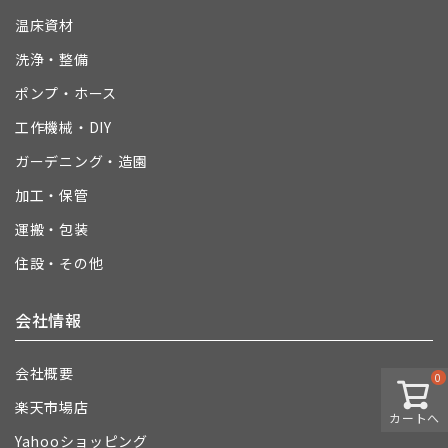
温床資材
洗浄・整備
ポンプ・ホース
工作機械・DIY
ガーデニング・造園
加工・保管
運搬・包装
住設・その他
会社情報
会社概要
0
楽天市場店
カートへ
Yahooショッピング