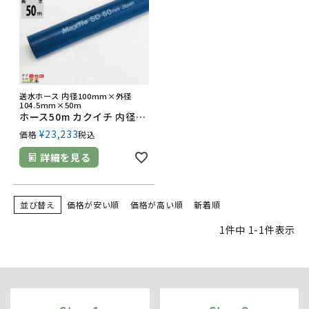
送水ホース 内径100mm×外径
104.5mm×50m
ホース50m カクイチ 内径100mm マックスフローSD 送水ホース 土木 水 農業 送水 止水板
¥
23,233
価格
税込
詳細を見る
並び替え
価格が安い順
価格が高い順
新着順
1
件中
1
-
1
件表示