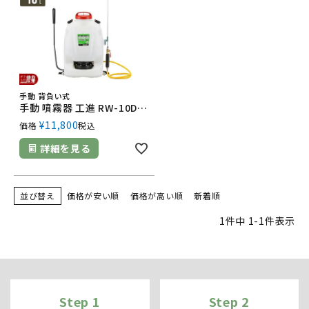
手動 背負い式
手動 噴霧器 工進 RW-10DX 背負い式 10Lタンク 噴霧 防除 除草
¥
11,800
価格
税込
詳細を見る
並び替え
価格が安い順
価格が高い順
新着順
1
件中
1
-
1
件表示
Step 1
Step 2