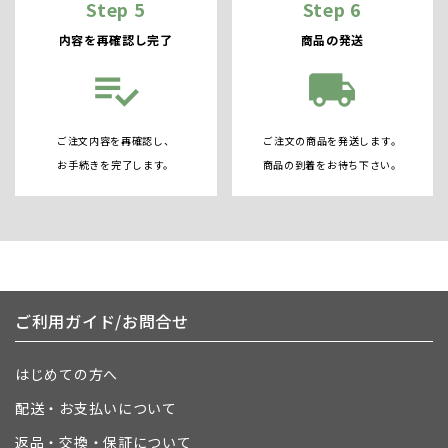
Step 5
Step 6
内容を再確認し完了
商品の発送
playlist_add_check
local_shipping
ご注文内容を再確認し、
ご注文の商品を発送します。
お手続きを完了します。
商品の到着をお待ち下さい。
ご利用ガイド/お問合せ
はじめての方へ
配送・お支払いについて
返品・交換・保証について