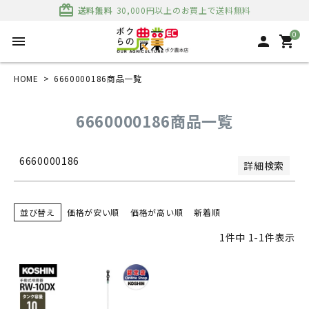
並び順
card_giftcard
送料無料
30,000円以上のお買上で送料無料
新着順
登録順
0
menu
person
shopping_cart
価格が安い順
価格が高い順
優先度順
HOME
6660000186商品一覧
レビュー順
キーワードヒット順
6660000186商品一覧
検索
6660000186
詳細検索
並び替え
価格が安い順
価格が高い順
新着順
1
件中
1
-
1
件表示