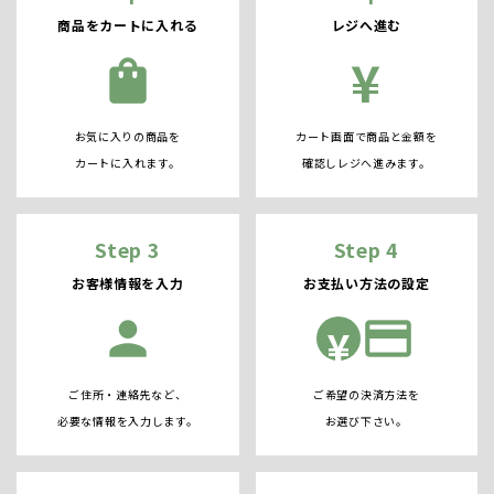
商品をカートに入れる
レジへ進む
¥
shopping_bag
お気に入りの商品を
カート画面で商品と金額を
カートに入れます。
確認しレジへ進みます。
Step 3
Step 4
お客様情報を入力
お支払い方法の設定
person
credit_card
¥
ご住所・連絡先など、
ご希望の決済方法を
必要な情報を入力します。
お選び下さい。