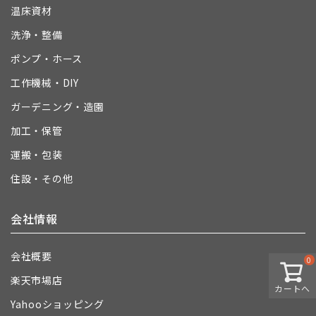
温床資材
洗浄・整備
ポンプ・ホース
工作機械・DIY
ガーデニング・造園
加工・保管
運搬・包装
住設・その他
会社情報
会社概要
0
楽天市場店
カートへ
Yahooショッピング