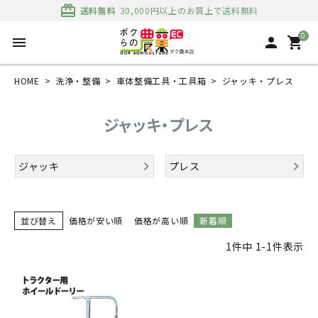
card_giftcard
送料無料
30,000円以上のお買上で送料無料
0
menu
person
shopping_cart
HOME
洗浄・整備
車体整備工具・工具箱
ジャッキ・プレス
ジャッキ・プレス
ジャッキ
プレス
並び替え
価格が安い順
価格が高い順
新着順
1
件中
1
-
1
件表示