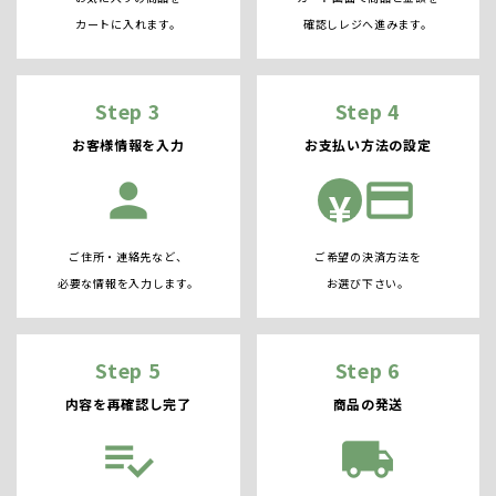
カートに入れます。
確認しレジへ進みます。
Step 3
Step 4
お客様情報を入力
お支払い方法の設定
person
credit_card
¥
ご住所・連絡先など、
ご希望の決済方法を
必要な情報を入力します。
お選び下さい。
Step 5
Step 6
内容を再確認し完了
商品の発送
playlist_add_check
local_shipping