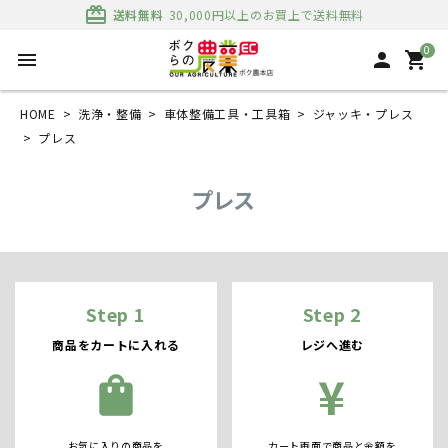
card_giftcard
送料無料
30,000円以上のお買上で送料無料
0
menu
person
shopping_cart
HOME
洗浄・整備
車体整備工具・工具箱
ジャッキ・プレス
プレス
プレス
Step 1
Step 2
商品をカートに入れる
レジへ進む
¥
shopping_bag
お気に入りの商品を
カート画面で商品と金額を