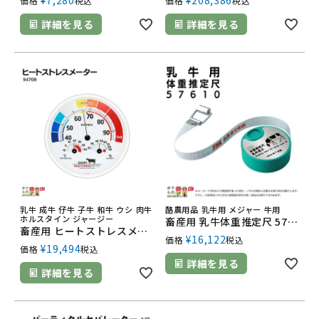
¥
7,280
¥
208,386
価格
税込
価格
税込
詳細を見る
詳細を見る
乳牛 成牛 仔牛 子牛 和牛 ウシ 肉牛
酪農用品 乳牛用 メジャー 牛用
ホルスタイン ジャージー
畜産用 乳牛体重推定尺 57610 巻尺式 メジャー 体重予測 畜産 酪農 牧畜 産業動物 牛 畜産用品
畜産用 ヒートストレスメーター 94708 子牛 温度管理 温度計 湿度計 畜産 酪農 牧畜 産業動物 家畜 畜産用品 仔牛 疫病予防 発育改善 寒冷ストレス 暑熱対策 暑熱ストレス 夏バテ エンペックス
¥
16,122
価格
税込
¥
19,494
価格
税込
詳細を見る
詳細を見る