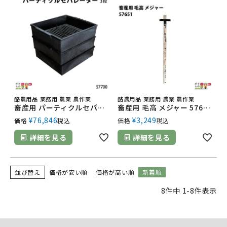
酪農用品 業務用 農業 農作業
酪農用品 業務用 農業 農作業
畜産用 パーティクルセパレーター 3段 57700 飼料 分析 ふるい 畜産 酪農 牧畜 産業動物 牛 豚 養豚 家畜 畜産用品
畜産用 毛高 メジャー 57651 畜産 酪農 牧畜 産業動物 牛 豚 養豚 家畜 畜産用品 酪農用品 業務用 農業 農作業
¥
76,846
¥
3,249
価格
税込
価格
税込
詳細を見る
詳細を見る
並び替え
価格が安い順
価格が高い順
新着順
8
件中
1
-
8
件表示