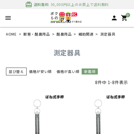
card_giftcard
送料無料
30,000円以上のお買上で送料無料
0
menu
person
shopping_cart
HOME
獣害・酪農用品
酪農用品
補助関連
測定器具
測定器具
並び替え
価格が安い順
価格が高い順
新着順
8
件中
1
-
8
件表示