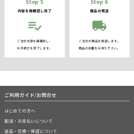
Step 5
Step 6
内容を再確認し完了
商品の発送
playlist_add_check
local_shipping
ご注文内容を再確認し、
ご注文の商品を発送します。
お手続きを完了します。
商品の到着をお待ち下さい。
ご利用ガイド/お問合せ
はじめての方へ
配送・お支払いについて
返品・交換・保証について