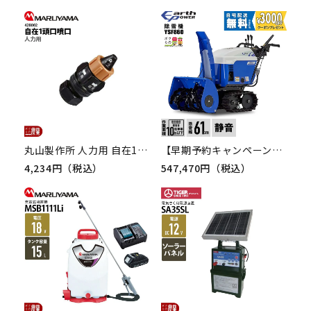
丸山製作所 人力用 自在1頭口 G1/4 428002 噴霧器用 パーツ ノズル
【早期予約キャンペーン★次回使える3000円クーポンプレゼント】アースパワー 除雪機 ウィルビー 除雪機 家庭用 YSF860 8馬力 除雪幅61.5cm EARTH POWER YSF-860 Willbe
4,234円（税込）
547,470円（税込）