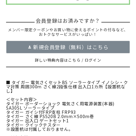
メンバー限定クーポンやお買い物に使えるポイントの付与など、
おトクなサービスがいっぱい！
新規会員登録（無料）はこちら
詳しい特典内容はこちら
/
ログイン
■ タイガー 電気さくセットBS ソーラータイプ イノシシ・ク
マ対策 周囲300ｍ さく線2段張仕様 出入口1カ所【設置杭な
し】
＜セット内容＞
タイガー ボーダーショック 電気さく用電源装置(本器)
SA30SL ソーラータイプ
タイガー ガイシ付FRP支柱 FRP93
タイガー さく線 PS520B 2.0mm×500m巻
タイガー 出入口 ゲートセット1
タイガー クイックテスター
※設置杭は付属しておりません。