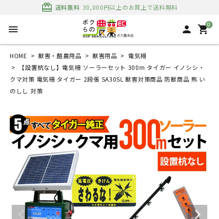
card_giftcard
送料無料
30,000円以上のお買上で送料無料
0
menu
person
shopping_cart
HOME
獣害・酪農用品
獣害用品
電気柵
【設置杭なし】電気柵 ソーラーセット 300m タイガー イノシシ・
クマ対策 電気柵 タイガー 2段張 SA30SL 獣害対策商品 防獣商品 熊 い
のしし 対策