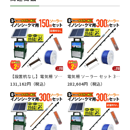
【設置杭なし】電気柵 ソーラーセット 150m タイガー イノシシ・クマ対策 電気柵 タイガー 2段張 SA30SL 獣害対策商品 防獣商品 熊 いのしし 対策
電気柵 ソーラー セット 300m タイガー イノシシ対策 電気柵 タイガー 2段張 SA30SL 獣害対策商品 防獣商品 熊 いのしし 対策
131,162円（税込）
282,604円（税込）