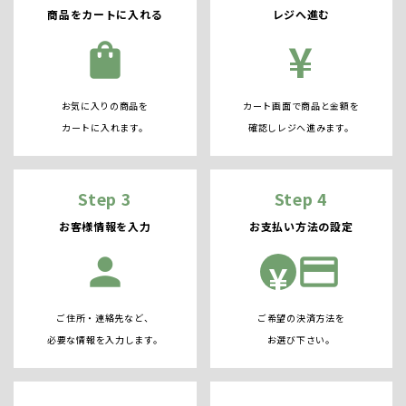
商品をカートに入れる
レジへ進む
¥
shopping_bag
お気に入りの商品を
カート画面で商品と金額を
カートに入れます。
確認しレジへ進みます。
Step 3
Step 4
お客様情報を入力
お支払い方法の設定
person
credit_card
¥
ご住所・連絡先など、
ご希望の決済方法を
必要な情報を入力します。
お選び下さい。