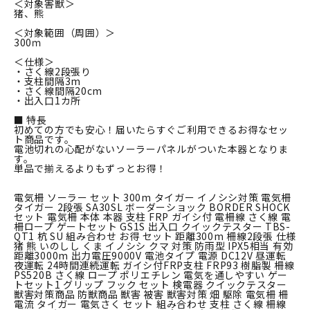
＜対象害獣＞
猪、熊
＜対象範囲（周囲）＞
300ｍ
＜仕様＞
・さく線2段張り
・支柱間隔3m
・さく線間隔20cm
・出入口1カ所
■ 特長
初めての方でも安心！届いたらすぐご利用できるお得なセッ
ト商品です。
電池切れの心配がないソーラーパネルがついた本器となりま
す。
単品で揃えるよりもずっとお得！
電気柵 ソーラー セット 300m タイガー イノシシ対策 電気柵
タイガー 2段張 SA30SL ボーダーショック BORDER SHOCK
セット 電気柵 本体 本器 支柱 FRP ガイシ付 電柵線 さく線 電
柵ロープ ゲートセット GS1S 出入口 クイックテスター TBS-
QT1 杭 SU 組み合わせ お得 セット 距離300m 柵線2段張 仕様
猪 熊 いのしし くま イノシシ クマ 対策 防雨型 IPX5相当 有効
距離3000m 出力電圧9000V 電池タイプ 電源 DC12V 昼運転
夜運転 24時間連続運転 ガイシ付FRP支柱 FRP93 樹脂製 柵線
PS520B さく線 ロープ ポリエチレン 電気を通しやすい ゲー
トセット1 グリップ フック セット 検電器 クイックテスター
獣害対策商品 防獣商品 獣害 被害 獣害対策 畑 駆除 電気柵 柵
電流 タイガー 電気さく セット 組み合わせ 支柱 さく線 柵線