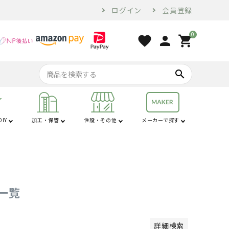
ログイン
会員登録
0
商品
favorite
person
shopping_cart
なし商品を表示しない
/JANコード
search
商品のみを表示
IY
加工・保管
住設・その他
メーカーで探す
行
は行
コンプレッサー・
家電・ホームツー
オーガ
苗棚
配管用品
せん定ハサミ
燃料・オイル
換気・空調設備
電気乾燥庫
防犯
コンベア
土農器具
プラ敷板
解氷機
ブロア
トラクター用品
工具
ル
順
登録順
価格が安い順
価格が高い順
度順
レビュー順
キーワードヒット順
砕土機
品一覧
詳細検索