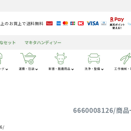
ワード
在庫なし
円以上のお買上で送料無料
在庫
商品番号
得なセット
マキタハンディソー
〜
予約商品
タイプ
予約
ング
運搬・包装
獣害・酪農用品
洗浄・整備
工作機械・D
ウトレット
並び順
さ行
た行
な
粉
アルミブリッジ
溝切り機
育苗資材
潅水資材
チェンソー
獣害用品
バッテリー
送風機
米保冷・保管
テント
包装資材
耕運機
園芸用資材
水タンク
ヘッジトリマ
酪農用品
グリース・潤滑剤
発電機
もちつき機
屋外キッチン
船舶
新着
優先
工
杭打ち・杭抜き
作業用品
その他の機械
三脚・はしご
6660008126/商
検索
6/