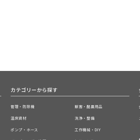
カテゴリーから探す
管理・防除機
獣害・酪農用品
温床資材
洗浄・整備
ポンプ・ホース
工作機械・DIY