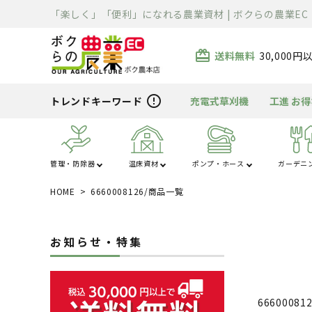
「楽しく」「便利」になれる農業資材 | ボクらの農業EC
キー
card_giftcard
送料無料
30,000
価格
error_outline
トレンドキーワード
充電式草刈機
工進 お
商品
管理・防除器
温床資材
ポンプ・ホース
ガーデニ
ア
HOME
6660008126/商品一覧
あ行
か行
ハウス・トンネル
噴霧器・防除
ポンプ
芝刈り
清掃用品
溶接機
除雪機
運搬車
散布機
被覆資材
ホース
刈払機
充電器・変圧器
切断機
精米・石抜・製
暖房機
資材
ま行
や行
お知らせ・特集
電工ドラム・リー
車体整備工具・
農薬・消耗品
バーナー
クローラ・タイヤ
薪割り
ライト
ル
具箱
666000812