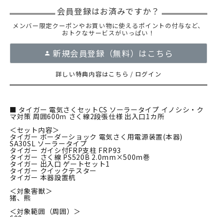
メンバー限定クーポンやお買い物に使えるポイントの付与など、
おトクなサービスがいっぱい！
新規会員登録（無料）はこちら
詳しい特典内容はこちら
/
ログイン
■ タイガー 電気さくセットCS ソーラータイプ イノシシ・ク
マ対策 周囲600ｍ さく線2段張仕様 出入口1カ所
＜セット内容＞
タイガー ボーダーショック 電気さく用電源装置(本器)
SA30SL ソーラータイプ
タイガー ガイシ付FRP支柱 FRP93
タイガー さく線 PS520B 2.0mm×500m巻
タイガー 出入口 ゲートセット1
タイガー クイックテスター
タイガー 本器設置杭
＜対象害獣＞
猪、熊
＜対象範囲（周囲）＞