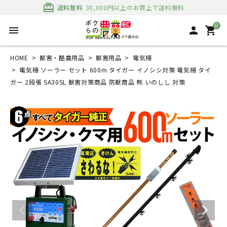
card_giftcard
送料無料
30,000円以上のお買上で送料無料
0
menu
person
shopping_cart
HOME
獣害・酪農用品
獣害用品
電気柵
電気柵 ソーラー セット 600m タイガー イノシシ対策 電気柵 タイ
ガー 2段張 SA30SL 獣害対策商品 防獣商品 熊 いのしし 対策