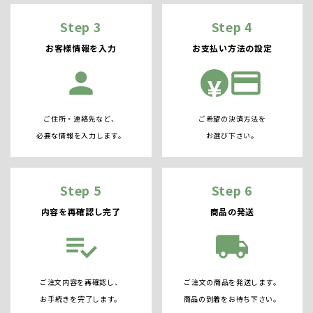
Step 3
Step 4
お客様情報を入力
お支払い方法の設定
person
credit_card
¥
ご住所・連絡先など、
ご希望の決済方法を
必要な情報を入力します。
お選び下さい。
Step 5
Step 6
内容を再確認し完了
商品の発送
playlist_add_check
local_shipping
ご注文内容を再確認し、
ご注文の商品を発送します。
お手続きを完了します。
商品の到着をお待ち下さい。