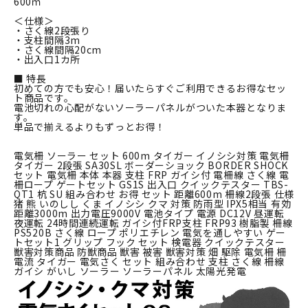
600ｍ
＜仕様＞
・さく線2段張り
・支柱間隔3m
・さく線間隔20cm
・出入口1カ所
■ 特長
初めての方でも安心！届いたらすぐご利用できるお得なセッ
ト商品です。
電池切れの心配がないソーラーパネルがついた本器となりま
す。
単品で揃えるよりもずっとお得！
電気柵 ソーラー セット 600m タイガー イノシシ対策 電気柵
タイガー 2段張 SA30SL ボーダーショック BORDER SHOCK
セット 電気柵 本体 本器 支柱 FRP ガイシ付 電柵線 さく線 電
柵ロープ ゲートセット GS1S 出入口 クイックテスター TBS-
QT1 杭 SU 組み合わせ お得 セット 距離600m 柵線2段張 仕様
猪 熊 いのしし くま イノシシ クマ 対策 防雨型 IPX5相当 有効
距離3000m 出力電圧9000V 電池タイプ 電源 DC12V 昼運転
夜運転 24時間連続運転 ガイシ付FRP支柱 FRP93 樹脂製 柵線
PS520B さく線 ロープ ポリエチレン 電気を通しやすい ゲー
トセット1 グリップ フック セット 検電器 クイックテスター
獣害対策商品 防獣商品 獣害 被害 獣害対策 畑 駆除 電気柵 柵
電流 タイガー 電気さく セット 組み合わせ 支柱 さく線 柵線
ガイシ がいし ソーラー ソーラーパネル 太陽光発電