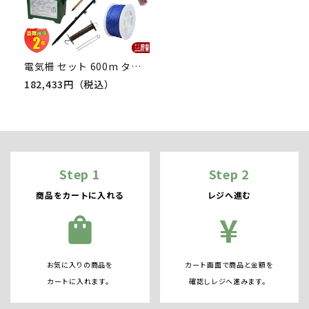
電気柵 セット 600m タイガー イノシシ・クマ対策 電気柵 タイガー 2段張 SA15DC 獣害対策商品 防獣商品 熊 いのしし 対策
182,433円（税込）
Step 1
Step 2
商品をカートに入れる
レジへ進む
¥
shopping_bag
お気に入りの商品を
カート画面で商品と金額を
カートに入れます。
確認しレジへ進みます。