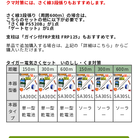
クマ対策には、さく線3段張りもおすすめします。
さく線3段張り（周囲600ｍ）の場合は、
こちらのセットの他に以下が必要です。
「さく線 PS520B」が1点
「ゲートセット」が1点
支柱は「
ガイシ付FRP支柱 FRP125
」もおすすめです。
単品で追加購入する場合は、上記の「詳細はこちら」からご
購入いただけます。
タイガー電気さくセット いのしし・くま対策
距離
150m
300m
600m
150m
300m
600m
本器
型番
SA30DC
SA30SL
SA30SL
SA30SL
SA30DC
SA30DC
本器
単一型
単一型
単一型
ソーラ
ソーラ
ソーラ
タイ
乾電池
乾電池
乾電池
ー
ー
ー
プ