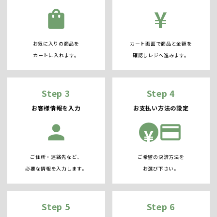
¥
shopping_bag
お気に入りの商品を
カート画面で商品と金額を
カートに入れます。
確認しレジへ進みます。
Step 3
Step 4
お客様情報を入力
お支払い方法の設定
person
credit_card
¥
ご住所・連絡先など、
ご希望の決済方法を
必要な情報を入力します。
お選び下さい。
Step 5
Step 6