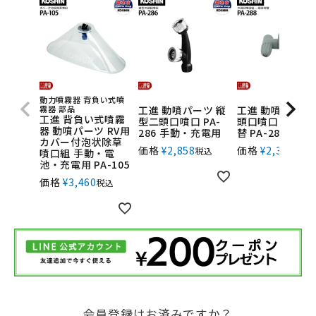
動力噴霧器 背負い式噴
霧器 部品
工進 動噴パーツ 縦
工進 動噴パーツ
工進 背負い式噴霧
型二頭口噴口 PA-
頭口噴口 一頭口
器 動噴パーツ RV用
286 手動・充電用
替 PA-288 グレ
カバー付泡状除草
価格
¥
2,858
価格
¥
2,344
税込
税込
噴口組 手動・電
池・充電用 PA-105
価格
¥
3,460
税込