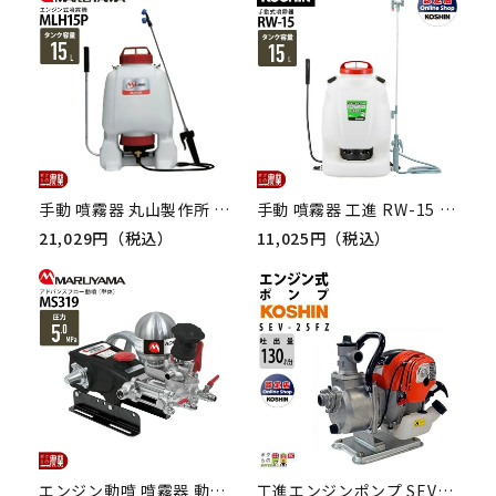
手動 噴霧器 丸山製作所 MLH15P 388071 背負い式 噴霧 防除 除草
手動 噴霧器 工進 RW-15 背負い式 15Lタンク 噴霧 防除 除草
21,029円（税込）
11,025円（税込）
エンジン動噴 噴霧器 動力噴霧器 丸山製作所 MS319 366599 アドバンスフロー動噴(単体) 噴霧 防除 除草 散布 散水 灌水
工進エンジンポンプ SEV-25FZ 4サイクル 4ストローク ガソリン コーシン 吸入口径25mm 吐出口径25mm 吐出量125L/分 全揚程35m