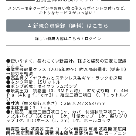
メンバー限定クーポンやお買い物に使えるポイントの付与など、
おトクなサービスがいっぱい！
新規会員登録（無料）はこちら
詳しい特典内容はこちら
/
ログイン
●使いやすく、疲れにくい新設計。軽さと姿勢の安定に配慮
しました
●業界最軽量クラス（2016年現在）約20％軽量化（従来比）
→疲労を軽減
●高品質ダイヤフラムとステンレス製ギヤ・ラックを採用
●タンク容量：15リットル
●ポンプ形式：ダイヤフラムポンプ
●最高圧力 噴霧量（0．3ＭＰａ時）：締め切り時 0．4Ｍ
Ｐａ（4ｋｇｆ／ｃｍ2）、縦型二頭口噴口 0．7リットル／
分
●寸法（幅×奥行×高さ）：366×247×537ｍｍ
●本体重量：3．7ｋｇ
●付属品：縦型二頭口噴口 1ケ、カバー付泡状除草噴口 1ケ、
ノズルパイプ（60ｃｍ） 1ケ、計量カップ 1ケ、握りグリ
ップ 1ケ、吐出ホース（1．2ｍ）1ケ、ボールコック
噴霧器 手動 噴霧器 工進 コーシン 噴霧器 肩掛 噴霧機 家庭用
園芸 家庭菜園 殺虫 殺菌 害虫駆除 農薬 消毒 除草 ガーデニン