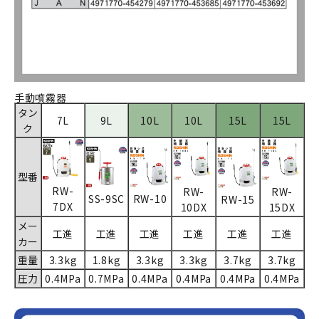
手動噴霧器
タン
7L
9L
10L
10L
15L
15L
ク
型番
RW-
RW-
RW-
SS-9SC
RW-10
RW-15
7DX
10DX
15DX
メー
工進
工進
工進
工進
工進
工進
カー
重量
3.3kg
1.8kg
3.3kg
3.3kg
3.7kg
3.7kg
圧力
0.4MPa
0.7MPa
0.4MPa
0.4MPa
0.4MPa
0.4MPa