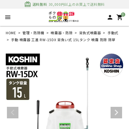
card_giftcard
送料無料
30,000円以上のお買上で送料無料
0
menu
person
shopping_cart
HOME
管理・防除機
噴霧器・防除
背負式噴霧器
手動式
手動 噴霧器 工進 RW-15DX 背負い式 15Lタンク 噴霧 防除 除草