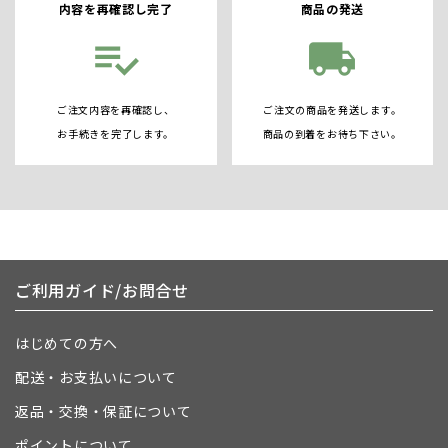
内容を再確認し完了
商品の発送
playlist_add_check
local_shipping
ご注文内容を再確認し、
ご注文の商品を発送します。
お手続きを完了します。
商品の到着をお待ち下さい。
ご利用ガイド/お問合せ
はじめての方へ
配送・お支払いについて
返品・交換・保証について
ポイントについて