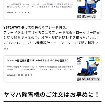
ヤマハ除雪機「YSF1070T」は、パワフルな除雪能力と静音性が特徴の小
型モデルです。「イージーターン」機能つきで、家の周りや駐車場など
様々な場面で快適に除雪可能です。
www.ec.boku-nou.jp
YSF1070T-B
は雪を集めるブレード付き。
ブレードを上げ下げすることでブレード除雪・ロータリー除雪
と切り替えできるので、場所・時期を問わず活躍まちがいなし
の1台です。こちらも静音設計・イージーターン搭載の機種で
す。
ヤマハの除雪機本体YSF1070TBならボクらの農業EC
ヤマハ除雪機「YSF1070T-B」は、パワフルな除雪能力と静音性が特徴の
小型モデルです。ブレード搭載により雪を押し進める作業も可能で、新雪
から湿った雪、固まった雪まで幅広く対応します。「イージーターン」機
www.ec.boku-nou.jp
能で操作性が向上し、狭い場所でも簡単に方向転換が可能です。
ヤマハ除雪機のご注文はお早めに！