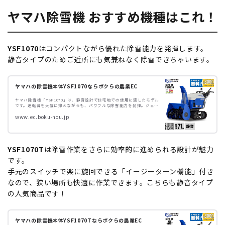
ヤマハ除雪機 おすすめ機種はこれ！
YSF1070
はコンパクトながら優れた除雪能力を発揮します。
静音タイプのためご近所にも気兼ねなく除雪できちゃいます。
ヤマハの除雪機本体YSF1070ならボクらの農業EC
ヤマハ除雪機「YSF1070」は、静音設計で住宅地での使用に適したモデル
です。運転音を大幅に抑えながらも、パワフルな除雪能力を発揮。ジェッ
トシューターや電動シュートなど、使い勝手の良い機能を搭載し、快適な
www.ec.boku-nou.jp
操作を実現します。また、省エネ性能やLEDライトも備え、環境に配慮し
ながら効率的な作業が可能です。
YSF1070T
は除雪作業をさらに効率的に進められる設計が魅力
です。
手元のスイッチで楽に旋回できる「イージーターン機能」付き
なので、狭い場所も快適に作業できます。こちらも静音タイプ
の人気商品です！
ヤマハの除雪機本体YSF1070Tならボクらの農業EC