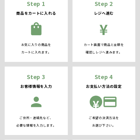
Step 1
Step 2
商品をカートに入れる
レジへ進む
¥
shopping_bag
お気に入りの商品を
カート画面で商品と金額を
カートに入れます。
確認しレジへ進みます。
Step 3
Step 4
お客様情報を入力
お支払い方法の設定
person
credit_card
¥
ご住所・連絡先など、
ご希望の決済方法を
必要な情報を入力します。
お選び下さい。