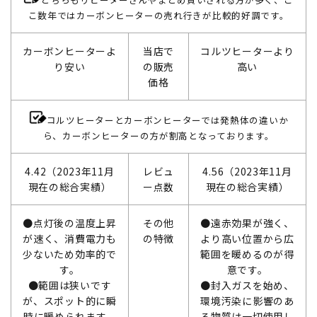
こ数年ではカーボンヒーターの売れ行きが比較的好調です。
カーボンヒーターよ
当店で
コルツヒーターより
り安い
の販売
高い
価格
コルツヒーターとカーボンヒーターでは発熱体の違いか
ら、カーボンヒーターの方が割高となっております。
4.42（2023年11月
レビュ
4.56（2023年11月
現在の総合実績）
ー点数
現在の総合実績）
●点灯後の温度上昇
その他
●遠赤効果が強く、
が速く、消費電力も
の特徴
より高い位置から広
少ないため効率的で
範囲を暖めるのが得
す。
意です。
●範囲は狭いです
●封入ガスを始め、
が、スポット的に瞬
環境汚染に影響のあ
時に暖められます。
る物質は一切使用し