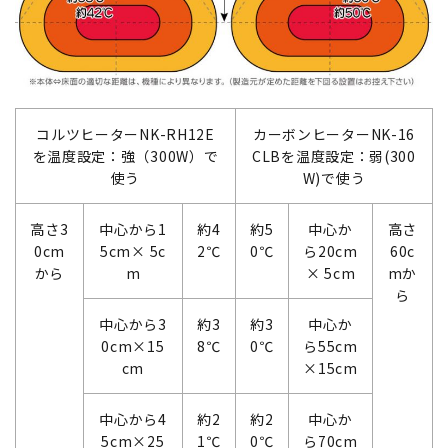
コルツヒーターNK-RH12E
カーボンヒーターNK-16
を温度設定：強（300W）で
CLBを温度設定：弱(300
使う
W)で使う
高さ3
中心から1
約4
約5
中心か
高さ
0cm
5cm× 5c
2℃
0℃
ら20cm
60c
から
m
× 5cm
mか
ら
中心から3
約3
約3
中心か
0cm×15
8℃
0℃
ら55cm
cm
×15cm
中心から4
約2
約2
中心か
5cm×25
1℃
0℃
ら70cm