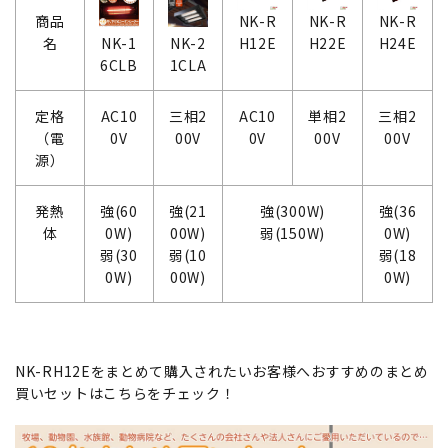
商品
NK-R
NK-R
NK-R
名
NK-1
NK-2
H12E
H22E
H24E
6CLB
1CLA
定格
AC10
三相2
AC10
単相2
三相2
（電
0V
00V
0V
00V
00V
源）
発熱
強(60
強(21
強(300W)
強(36
体
0W)
00W)
弱(150W)
0W)
弱(30
弱(10
弱(18
0W)
00W)
0W)
NK-RH12Eをまとめて購入されたいお客様へおすすめのまとめ
買いセットはこちらをチェック！