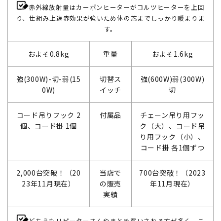
赤外線放射量はカーボンヒーターがコルツヒーターを上回
り、仕組み上遠赤効果が強いため体の芯までしっかり暖まりま
す。
およそ0.8kg
重量
およそ1.6kg
強(300W)-切-弱(15
切替ス
強(600W)弱(300W)
0W)
イッチ
切
コード吊りフック 2
付属品
チェーン吊り用フッ
個、コード掛 1個
ク（大）、コード吊
り用フック（小）、
コード掛 各1個ずつ
2,000台突破！（20
当店で
700台突破！（2023
23年11月現在）
の販売
年11月現在）
実績
どちらもリピーターさんやまとめ買いされる方が多く、こ