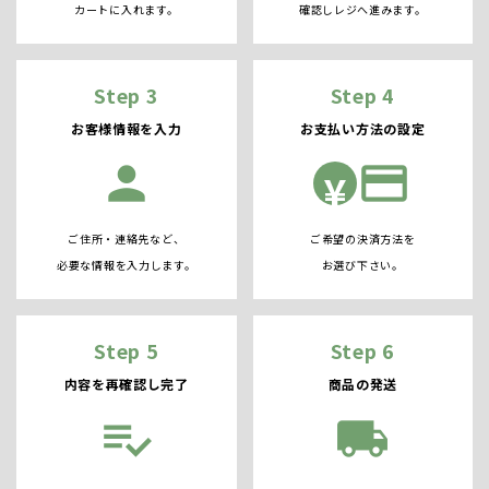
カートに入れます。
確認しレジへ進みます。
Step 3
Step 4
お客様情報を入力
お支払い方法の設定
person
credit_card
¥
ご住所・連絡先など、
ご希望の決済方法を
必要な情報を入力します。
お選び下さい。
Step 5
Step 6
内容を再確認し完了
商品の発送
playlist_add_check
local_shipping