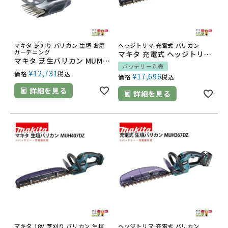
マキタ 芝刈り バリカン 生垣 お庭
ヘッジトリマ 充電式 バリカン
ガーデニング
マキタ 充電式 ヘッジトリマ 18V MUH467DZ 460mm バリカン 2.6kg 本体のみ バッテリ充電器別売 新・高級刃
マキタ 芝生バリカン MUM1101
バッテリー別売
¥
12,731
価格
税込
¥
17,696
価格
税込
詳細を見る
詳細を見る
マキタ 18V 芝刈り バリカン 生垣
ヘッジトリマ 充電式 バリカン