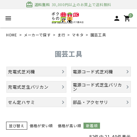
card_giftcard
送料無料
30,000円以上のお買上で送料無料
0
menu
person
shopping_cart
HOME
メーカーで探す
ま行
マキタ
園芸工具
園芸工具
充電式芝刈機
電源コード式芝刈機
電源コード式芝生バリカ
充電式芝生バリカン
ン
せん定ハサミ
部品・アクセサリ
並び替え
価格が安い順
価格が高い順
新着順
82
件中
21
-
40
件表示