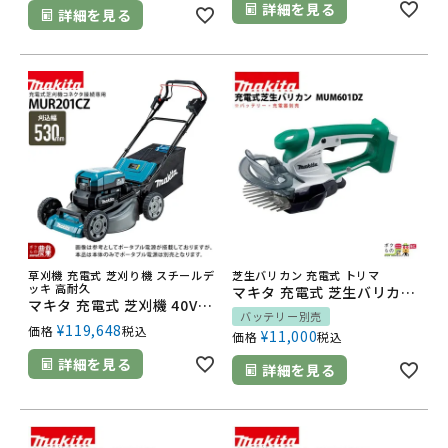
詳細を見る
詳細を見る
草刈機 充電式 芝刈り機 スチールデ
芝生バリカン 充電式 トリマ
ッキ 高耐久
マキタ 充電式 芝生バリカン 14.4V MUM601DZ ライトバッテリ専用 刈込み幅 160mm 1.4kg 本体のみ バッテリ充電器別売 特殊コーティング刃 やにがつきにくい
マキタ 充電式 芝刈機 40Vmax MLM001CZ 刈込み幅 530mm 草刈り 芝刈り 46kg※ポータブル電源PDC1200取付時 本体のみ バッテリ充電器別売 ※コネクタ接続専用品
バッテリー別売
¥
119,648
価格
税込
¥
11,000
価格
税込
詳細を見る
詳細を見る