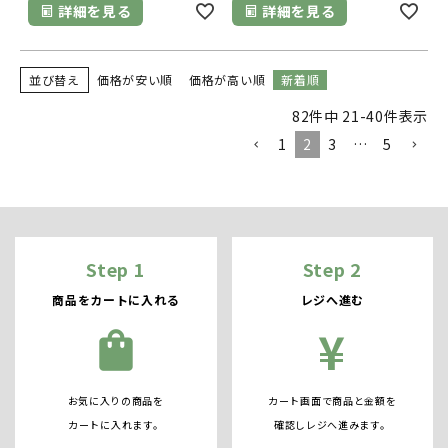
詳細を見る
詳細を見る
並び替え
価格が安い順
価格が高い順
新着順
82
件中
21
-
40
件表示
1
2
3
…
5
Step 1
Step 2
商品をカートに入れる
レジへ進む
¥
shopping_bag
お気に入りの商品を
カート画面で商品と金額を
カートに入れます。
確認しレジへ進みます。