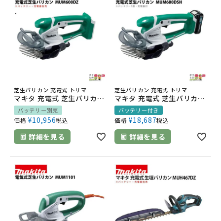
芝生バリカン 充電式 トリマ
芝生バリカン 充電式 トリマ
マキタ 充電式 芝生バリカン 10.8V MUM600DZ スライド式 刈込み幅 160mm トリマ 1.2kg 本体のみ バッテリ充電器別売 特殊コーティング刃 やにがつきにくい
マキタ 充電式 芝生バリカン 10.8V MUM600DSH スライド式 刈込み幅 160mm トリマ 1.2kg バッテリー・充電器付属 特殊コーティング刃 やにがつきにくくサビにくい
バッテリー別売
バッテリー付き
¥
10,956
¥
18,687
価格
税込
価格
税込
詳細を見る
詳細を見る