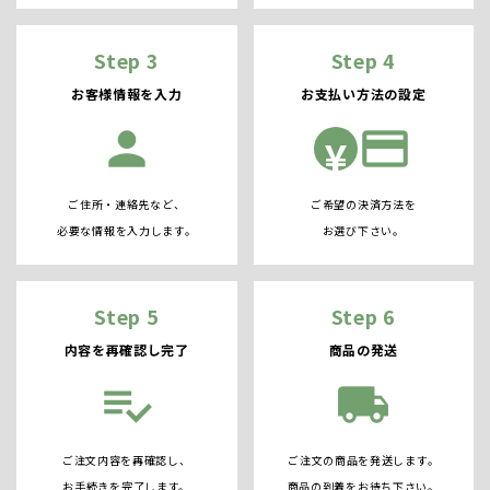
Step 3
Step 4
お客様情報を入力
お支払い方法の設定
person
credit_card
¥
ご住所・連絡先など、
ご希望の決済方法を
必要な情報を入力します。
お選び下さい。
Step 5
Step 6
内容を再確認し完了
商品の発送
playlist_add_check
local_shipping
ご注文内容を再確認し、
ご注文の商品を発送します。
お手続きを完了します。
商品の到着をお待ち下さい。