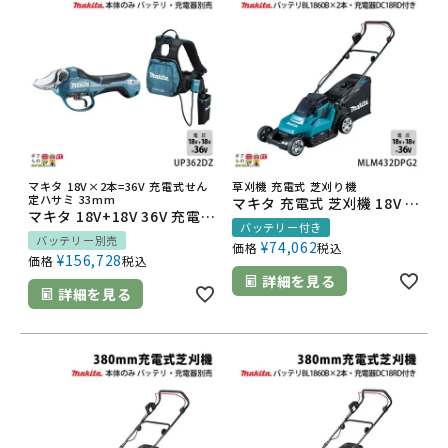
マキタ 18V×2本=36V 充電式せん
草刈機 充電式 芝刈り機
定ハサミ 33mm
マキタ 充電式 芝刈機 18V + 18V 36V MLM432DPG2 刈込み幅 430mm 草刈り 芝刈り 17.1kg バッテリー・充電器付属
マキタ 18V+18V 36V 充電式 せん定ハサミ UP362DZ 本体のみ 枝きり 花鋏 園芸
バッテリー付き
バッテリー別売
¥
74,062
価格
税込
¥
156,728
価格
税込
詳細を見る
詳細を見る