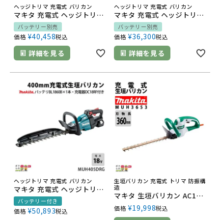
ヘッジトリマ 充電式 バリカン
ヘッジトリマ 充電式 バリカン
マキタ 充電式 ヘッジトリマ 18V MUH600DZ エンジン22mLクラスと同等 両刃 600mm 偏角拝み刃仕様 バリカン 3.9kg 本体のみ バッテリ充電器別売
マキタ 充電式 ヘッジトリマ 18V MUH405DZ エンジン22mLクラスと同等 両刃 400mm 偏角拝み刃仕様 バリカン 3.7kg 本体のみ バッテリ充電器別売
バッテリー別売
バッテリー別売
¥
40,458
¥
36,300
価格
税込
価格
税込
詳細を見る
詳細を見る
ヘッジトリマ 充電式 バリカン
生垣バリカン 充電式 トリマ 防振構
造
マキタ 充電式 ヘッジトリマ 18V MUH405DRG エンジン22mLクラスと同等 両刃 400mm 偏角拝み刃仕様 バリカン 3.7kg バッテリー・充電器付属
マキタ 生垣バリカン AC100 コンセント MUH3653 360mm トリマ 1.9kg 超低騒音
バッテリー付き
¥
19,998
価格
税込
¥
50,893
価格
税込