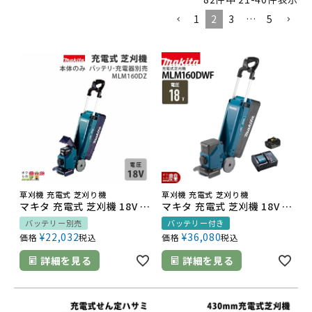
1
2
3
…
5
草刈機 充電式 芝刈り機
草刈機 充電式 芝刈り機
マキタ 充電式 芝刈機 18V MLM160DZ 刈込み幅 160mm 草刈り 芝刈り 5.8kg 本体のみ バッテリ充電器別売 壁際 敷石周りの芝刈りに
マキタ 充電式 芝刈機 18V MLM160DWF 刈込み幅 160mm 草刈り 芝刈り 5.8kg バッテリBL1830B・充電器DC18WC付 壁際 敷石周りの芝刈りに
バッテリー別売
バッテリー付き
¥
22,032
¥
36,080
価格
税込
価格
税込
詳細を見る
詳細を見る