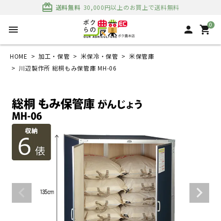
card_giftcard
送料無料
30,000円以上のお買上で送料無料
0
menu
person
shopping_cart
HOME
加工・保管
米保冷・保管
米保管庫
川辺製作所 総桐もみ保管庫 MH-06