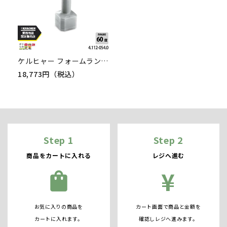
ケルヒャー フォームランス ベーシック EASY!Lock22 4.112-054.0 高圧洗浄機用 ベーシック 洗浄機 高圧洗浄機 KAERCHER
18,773円（税込）
Step 1
Step 2
商品をカートに入れる
レジへ進む
¥
shopping_bag
お気に入りの商品を
カート画面で商品と金額を
カートに入れます。
確認しレジへ進みます。