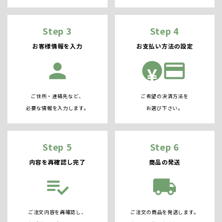
Step 3
Step 4
お客様情報を入力
お支払い方法の設定
person
credit_card
¥
ご住所・連絡先など、
ご希望の決済方法を
必要な情報を入力します。
お選び下さい。
Step 5
Step 6
内容を再確認し完了
商品の発送
playlist_add_check
local_shipping
ご注文内容を再確認し、
ご注文の商品を発送します。