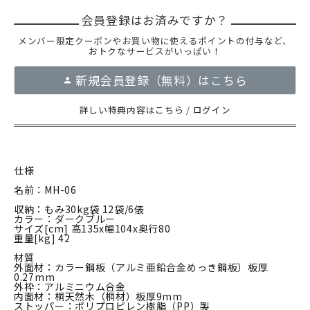
メンバー限定クーポンやお買い物に使えるポイントの付与など、
おトクなサービスがいっぱい！
新規会員登録（無料）はこちら
詳しい特典内容はこちら
/
ログイン
仕様
名前：MH-06
収納：もみ30kg袋 12袋/6俵
カラー：ダークブルー
サイズ[cm] 高135x幅104x奥行80
重量[kg] 42
材質
外面材：カラー鋼板（アルミ亜鉛合金めっき鋼板）板厚
0.27mm
外枠：アルミニウム合金
内面材：桐天然木（桐材）板厚9mm
ストッパー：ポリプロピレン樹脂（PP）製