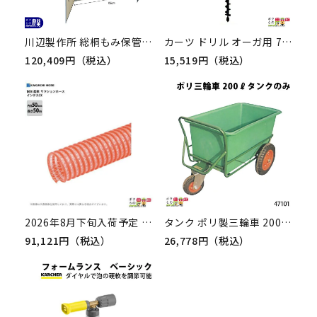
川辺製作所 総桐もみ保管庫 MH-09
カーツ ドリル オーガ用 71026-112 アクセサリー オーガー Φ20 KAAZ ドリル 穴あけ 掘削
120,409円（税込）
15,519円（税込）
2026年8月下旬入荷予定 サクションホース 50mm 50m 0.5MPa インダス CX モルタル 土木 水 泥水 砂利 柔軟性 耐久性 耐圧性 農業 工業 建築 吸水 排水 高粘度流体 輸送 ホース カクイチ
タンク ポリ製三輪車 200リットル 47101 部品 三輪車 3輪車 運搬車 ポリ製 飼料運搬車 畜産用品 酪農用品
91,121円（税込）
26,778円（税込）