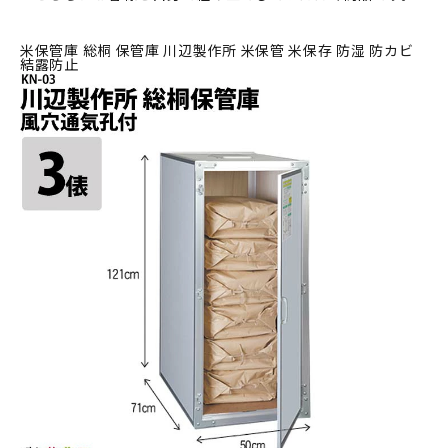
米保管庫 総桐 保管庫 川辺製作所 米保管 米保存 防湿 防カビ
結露防止