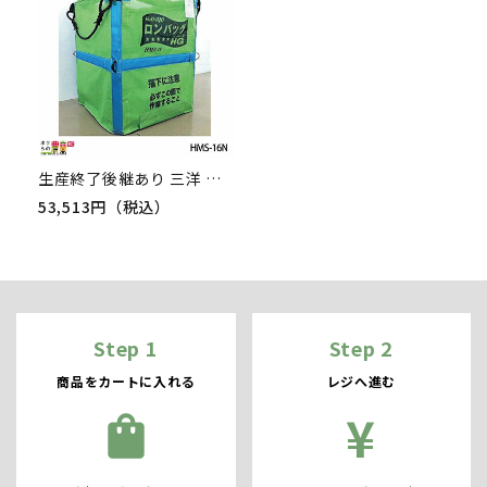
生産終了後継あり 三洋 ロンバックHG HMS-16N 025178 穀物 収穫 フレコン
53,513円（税込）
Step 1
Step 2
商品をカートに入れる
レジへ進む
¥
shopping_bag