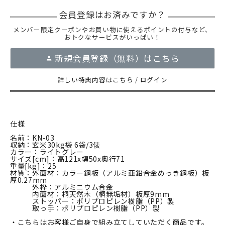
メンバー限定クーポンやお買い物に使えるポイントの付与など、
おトクなサービスがいっぱい！
新規会員登録（無料）はこちら
詳しい特典内容はこちら
/
ログイン
仕様
名前：KN-03
収納：玄米30kg袋 6袋/3俵
カラー：ライトグレー
サイズ[cm]：高121x幅50x奥行71
重量[kg]：25
材質：外面材：カラー鋼板（アルミ亜鉛合金めっき鋼板）板
厚0.27mm
外枠：アルミニウム合金
内面材：桐天然木（桐無垢材）板厚9mm
ストッパー：ポリプロピレン樹脂（PP）製
取っ手：ポリプロピレン樹脂（PP）製
・こちらはお客様ご自身で組み立てしていただく商品です。