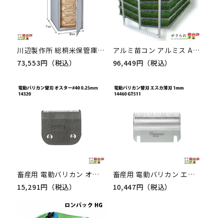
川辺製作所 総桐米保管庫 FN-03（ファン付）
アルミ苗コン アルミス AJ-96N 96枚 育苗箱収納棚 苗箱 積み降ろし 運搬専用 高強度 軽量 ALUMIS
73,553円（税込）
96,449円（税込）
畜産用 電動バリカン オスター替刃 #40 0.25mm刃 14320 極細仕上げ 畜産 酪農 牧畜 産業動物 牛 豚 養豚 家畜
畜産用 電動バリカン エスカ替刃 薄刃 1mm刃 14460 GT511 畜産 酪農 牧畜 産業動物 牛 豚 養豚 家畜
15,291円（税込）
10,447円（税込）