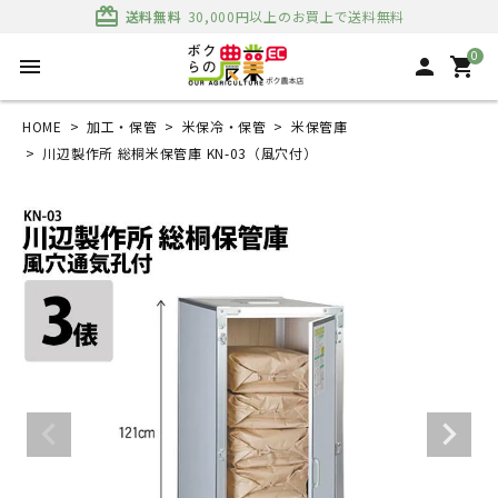
card_giftcard
送料無料
30,000円以上のお買上で送料無料
0
menu
person
shopping_cart
HOME
加工・保管
米保冷・保管
米保管庫
川辺製作所 総桐米保管庫 KN-03（風穴付）