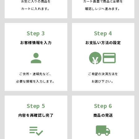
お気に入りの商品を
カート画面で商品と金額を
カートに入れます。
確認しレジへ進みます。
Step 3
Step 4
お客様情報を入力
お支払い方法の設定
person
credit_card
¥
ご住所・連絡先など、
ご希望の決済方法を
必要な情報を入力します。
お選び下さい。
Step 5
Step 6
内容を再確認し完了
商品の発送
playlist_add_check
local_shipping