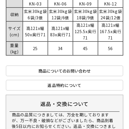
KN-03
KN-06
KN-09
KN-12
玄米30kg袋
玄米30kg袋
玄米30kg袋
玄米30kg袋
収納
6袋/3俵
12袋/6俵
18袋/9俵
24袋/12俵
高121x幅
高121x幅
サイズ
高121x幅
高121x幅
125.5x奥行
167.5x奥行
(cm)
50x奥行71
83x奥行71
71
71
重量
25
34
45
56
(kg)
商品についてのお問い合わせ
返品特約について
返品・交換について
商品の品質につきましては、万全を期しております
が、万一不良・破損などがございましたら、商品到着
後5日以内にお知らせください。返品・交換につきまし