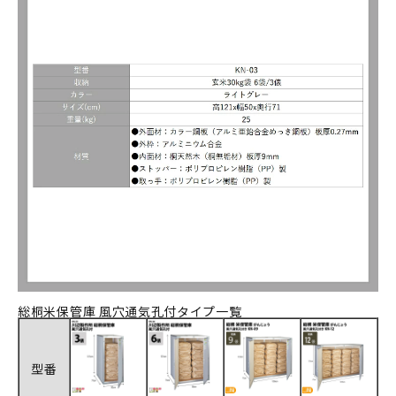
総桐米保管庫 風穴通気孔付タイプ一覧
型番