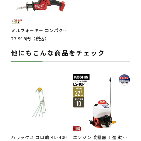
ミルウォーキー コンパクトレシプロソー18V M18 FHZ-0X0 JP バッテリー 充電器別売 milwaukee
27,915円（税込）
他にもこんな商品をチェック
ハラックス コロ助 KD-400
エンジン 噴霧器 工進 動噴 ES-10P 背負い式 10Lタンク 噴霧 防除 除草