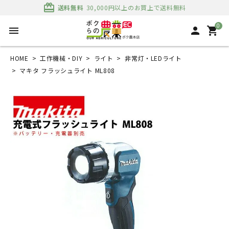
card_giftcard
送料無料
30,000円以上のお買上で送料無料
0
menu
person
shopping_cart
HOME
工作機械・DIY
ライト
非常灯・LEDライト
マキタ フラッシュライト ML808