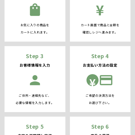
¥
shopping_bag
お気に入りの商品を
カート画面で商品と金額を
カートに入れます。
確認しレジへ進みます。
Step 3
Step 4
お客様情報を入力
お支払い方法の設定
person
credit_card
¥
ご住所・連絡先など、
ご希望の決済方法を
必要な情報を入力します。
お選び下さい。
Step 5
Step 6