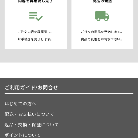
内容を再確認し完了
商品の発送
playlist_add_check
local_shipping
ご注文内容を再確認し、
ご注文の商品を発送します。
お手続きを完了します。
商品の到着をお待ち下さい。
ご利用ガイド/お問合せ
はじめての方へ
配送・お支払いについて
返品・交換・保証について
ポイントについて