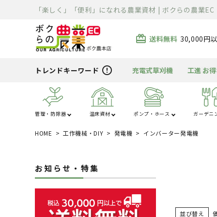
「楽しく」「便利」になれる農業資材 | ボクらの農業EC
card_giftcard
送料無料
30,000
error_outline
トレンドキーワード
充電式草刈機
工進 お
管理・防除器
温床資材
ポンプ・ホース
ガーデニ
HOME
工作機械・DIY
発電機
インバーター発電機
あ行
か行
ハウス・トンネル
噴霧器・防除
ポンプ
芝刈り
清掃用品
溶接機
除雪機
運搬車
散布機
被覆資材
ホース
刈払機
充電器・変圧器
切断機
精米・石抜・製
暖房機
資材
ま行
や行
お知らせ・特集
電工ドラム・リー
車体整備工具・
農薬・消耗品
バーナー
クローラ・タイヤ
薪割り
ライト
ル
具箱
並び替え