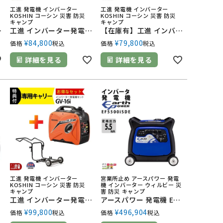
工進 発電機 インバーター
工進 発電機 インバーター
KOSHIN コーシン 災害 防災
KOSHIN コーシン 災害 防災
キャンプ
キャンプ
バータ発電機 ガソリンエンジン
工進 インバーター発電機 GV-9ig 900W 0.9kVA インバータ発電機 カセットボンベ（ブタンガス）
【在庫有】工進 インバーター発電機 GV-16SE 1600W 1.6kVA インバータ発電機 ガソリンエンジン
¥
84,800
¥
79,800
価格
税込
価格
税込
詳細を見る
詳細を見る
工進 発電機 インバーター
営業所止め アースパワー 発電
KOSHIN コーシン 災害 防災
機 インバーター ウィルビー 災
キャンプ
害 防災 キャンプ
工進 インバーター発電機 GV-16i＋専用キャリー GVC-1 セット商品 1600W 1.6kVA インバータ発電機 ガソリンエンジン
アースパワー 発電機 EF5500iSDE インバーター発電機 5.5kVA ガソリンエンジン ウィルビー Earth POWER 電源 発電 防災 停電
¥
99,800
¥
496,904
価格
税込
価格
税込