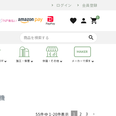
ログイン
会員登録
0
favorite
person
shopping_cart
search
IY
加工・保管
住設・その他
メーカーで探す
行
は行
コンプレッサー・
家電・ホームツー
オーガ
苗棚
配管用品
せん定ハサミ
燃料・オイル
換気・空調設備
電気乾燥庫
防犯
コンベア
土農器具
プラ敷板
解氷機
ブロア
トラクター用品
工具
ル
砕土機
機
1
2
3
55
件中
1
-
20
件表示