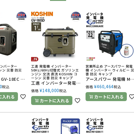
インバーター
工進 発電機 インバーター
営業所止め アースパワー 発電
ーシン 災害 防災
50Hz/60Hz切替式 ガソリンエ
機 インバーター ウィルビー 
ンジン 交流 直流 KOSHIN コ
害 防災 キャンプ
ーシン 災害 防災 キャンプ
工進 発電機 GV-18EC インバーター発電機 認定店限定 1.8kVA 100V 18A リコイルスターター KOSHIN コーシン
アースパワー 発電機 MGC2200GAOE インバーター発電機 2.2kVA プロパンガス式 キャスター付 セルスターター ウィルビー Earth POWER 電
工進 インバーター発電機 GV-18iSD 1700W 1.7kVA KOSHIN ガソリンエンジン
0
¥
460,464
税込
価格
税込
¥
148,000
価格
税込
に入れる
カートに入れる
カートに入れる