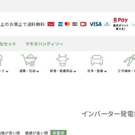
円以上のお買上で送料無料
得なセット
マキタハンディソー
ング
運搬・包装
獣害・酪農用品
洗浄・整備
工作機械・D
さ行
た行
な
粉
アルミブリッジ
溝切り機
育苗資材
潅水資材
チェンソー
獣害用品
バッテリー
送風機
米保冷・保管
テント
包装資材
耕運機
園芸用資材
水タンク
ヘッジトリマ
酪農用品
グリース・潤滑剤
発電機
もちつき機
屋外キッチン
船舶
工
杭打ち・杭抜き
作業用品
その他の機械
三脚・はしご
インバーター発電
価格が安い順
価格が高い順
新着順