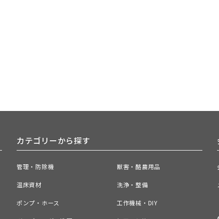
カテゴリーから探す
管理・防除機
獣害・酪農用品
温床資材
洗浄・整備
ポンプ・ホース
工作機械・DIY