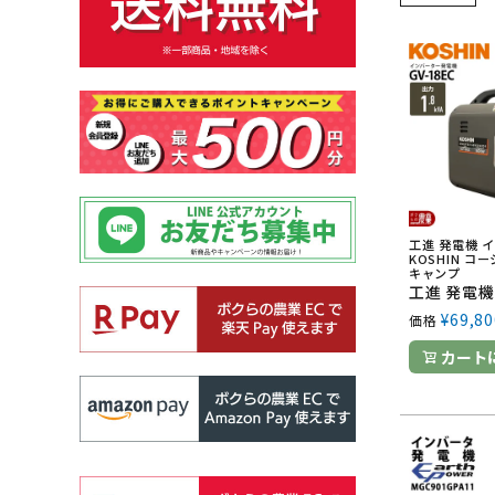
工進 発電機 
KOSHIN コ
キャンプ
¥
69,80
価格
カート