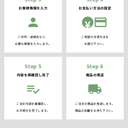
お客様情報を入力
お支払い方法の設定
person
credit_card
¥
ご住所・連絡先など、
ご希望の決済方法を
必要な情報を入力します。
お選び下さい。
Step 5
Step 6
内容を再確認し完了
商品の発送
playlist_add_check
local_shipping
ご注文内容を再確認し、
ご注文の商品を発送します。
お手続きを完了します。
商品の到着をお待ち下さい。