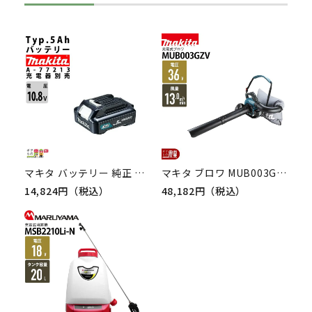
マキタ バッテリー 純正 BL1050B A-77213 10.8V Typ.5 スライド式 makita 【正規品】
マキタ ブロワ MUB003GZV 36V 40Vmax 充電式 肩掛け式 最大風量 13.8m3/min 6.1kg バッテリー・充電式別売 バキュームキット付
14,824円（税込）
48,182円（税込）