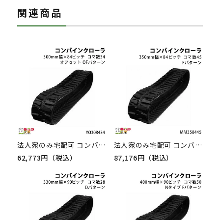
関連商品
法人宛のみ宅配可 コンバインゴムクローラ 300幅×84ピッチ オフセット コマ数34 YO3084シリーズ OFパターン YO308434 1本
法人宛のみ宅配可 コンバインゴムクローラ 350幅×84ピッチ コマ数45 MM3584シリーズ [Fパターン] MM358445 1本
62,773円（税込）
87,176円（税込）