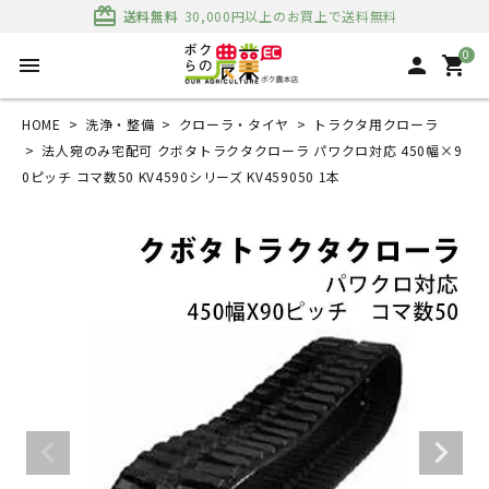
card_giftcard
送料無料
30,000円以上のお買上で送料無料
0
menu
person
shopping_cart
HOME
洗浄・整備
クローラ・タイヤ
トラクタ用クローラ
法人宛のみ宅配可 クボタトラクタクローラ パワクロ対応 450幅×9
0ピッチ コマ数50 KV4590シリーズ KV459050 1本