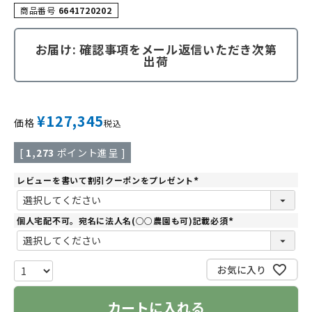
商品番号
6641720202
お届け: 確認事項をメール返信いただき次第
出荷
¥
127,345
価格
税込
[
1,273
ポイント進呈 ]
レビューを書いて割引クーポンをプレゼント
(
必
須
)
個人宅配不可。宛名に法人名(○○農園も可)記載必須
(
必
須
)
お気に入り
カートに入れる