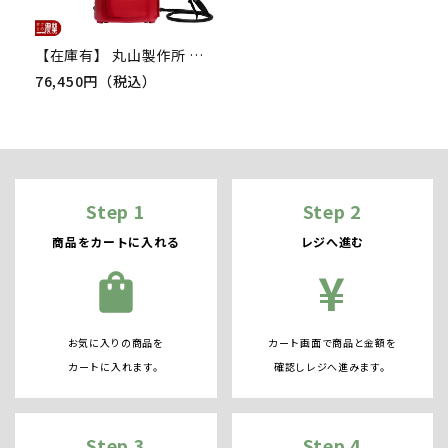
【在庫有】 丸山製作所 電動噴霧器 MSB2210Li-N 353203 本体のみ バッテリー・充電器別売 充電式噴霧器 噴霧器 背負い式 マキタバッテリー適合 噴霧 防除 除草
76,450円（税込）
Step 1
Step 2
商品をカートに入れる
レジへ進む
¥
shopping_bag
お気に入りの商品を
カート画面で商品と金額を
カートに入れます。
確認しレジへ進みます。
Step 3
Step 4