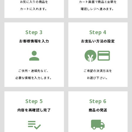
お気に入りの商品を
カート画面で商品と金額を
カートに入れます。
確認しレジへ進みます。
Step 3
Step 4
お客様情報を入力
お支払い方法の設定
person
credit_card
¥
ご住所・連絡先など、
ご希望の決済方法を
必要な情報を入力します。
お選び下さい。
Step 5
Step 6
内容を再確認し完了
商品の発送
playlist_add_check
local_shipping