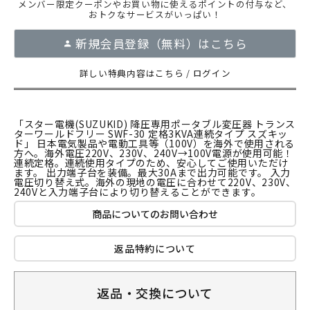
メンバー限定クーポンやお買い物に使えるポイントの付与など、
おトクなサービスがいっぱい！
新規会員登録（無料）はこちら
詳しい特典内容はこちら
/
ログイン
「スター電機(SUZUKID) 降圧専用ポータブル変圧器 トランス
ターワールドフリー SWF-30 定格3KVA連続タイプ スズキッ
ド」 日本電気製品や電動工具等（100V）を海外で使用される
方へ。海外電圧220V、230V、240V→100V電源が使用可能！
連続定格。連続使用タイプのため、安心してご使用いただけ
ます。 出力端子台を装備。最大30Aまで出力可能です。 入力
電圧切り替え式。海外の現地の電圧に合わせて220V、230V、
240Vと入力端子台により切り替えることができます。
商品についてのお問い合わせ
返品特約について
返品・交換について