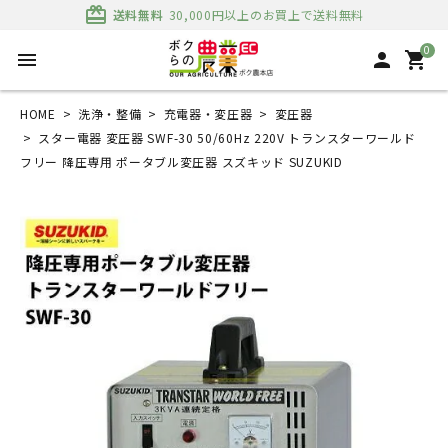
card_giftcard
送料無料
30,000円以上のお買上で送料無料
0
menu
person
shopping_cart
HOME
洗浄・整備
充電器・変圧器
変圧器
スター電器 変圧器 SWF-30 50/60Hz 220V トランスターワールド
フリー 降圧専用 ポータブル変圧器 スズキッド SUZUKID