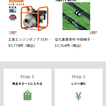
工進エンジンポンプ SEM-80GB 4サイクル 4ストローク ガソリン コーシン 吸入口径80mm 吐出口径80mm 吐出量940L/分 全揚程27m
住化農業資材 中間継手 ワンタッチジョイント20 WB1244 50個セット スミサンスイM スミサンスイNEWマルチ スミサンスイマークII 農業用
97,779円（税込）
17,714円（税込）
Step 1
Step 2
商品をカートに入れる
レジへ進む
¥
shopping_bag