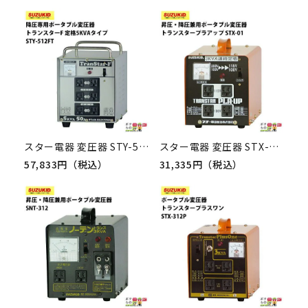
スター電器 変圧器 STY-512FT 50/60Hz 降圧専用 ポータブル変圧器 スズキッド SUZUKID
スター電器 変圧器 STX-01 50/60Hz 100V 200V 兼用 トランスター プラアップ 昇圧 降圧 兼用 ポータブル変圧器 スズキッド
57,833円（税込）
31,335円（税込）