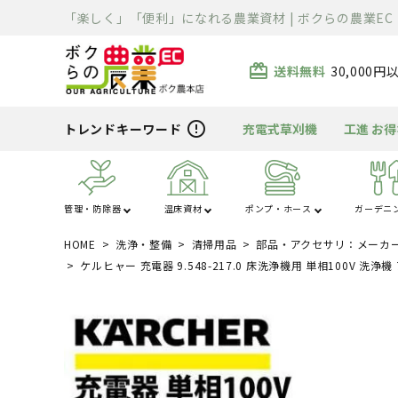
「楽しく」「便利」になれる農業資材 | ボクらの農業EC
card_giftcard
送料無料
30,000
error_outline
トレンドキーワード
充電式草刈機
工進 お
管理・防除器
温床資材
ポンプ・ホース
ガーデニ
HOME
洗浄・整備
清掃用品
部品・アクセサリ：メーカ
あ行
か行
ハウス・トンネル
噴霧器・防除
ポンプ
芝刈り
清掃用品
溶接機
除雪機
運搬車
散布機
被覆資材
ホース
刈払機
充電器・変圧器
切断機
精米・石抜・製
暖房機
資材
ケルヒャー 充電器 9.548-217.0 床洗浄機用 単相100V 洗浄機
ま行
や行
電工ドラム・リー
車体整備工具・
農薬・消耗品
バーナー
クローラ・タイヤ
薪割り
ライト
ル
具箱