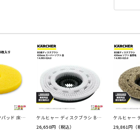
ケルヒャー ディスクパッド 床洗浄機用 432mm ワックス表面磨き用 レモンイエロー 1箱5枚入り 9.548-116.0 KAERCHER
ケルヒャー ディスクブラシ BR用 4.905-024.0 床洗浄機用 430mm スーパーソフト 白 洗浄機 アクセサリ 床洗浄機 KAERCHER
26,650円（税込）
29,861円