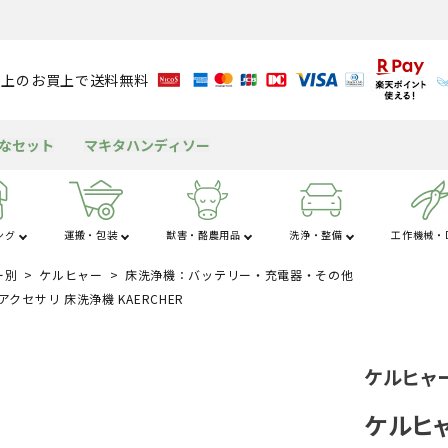
円以上のお買上で送料無料
得なセット
マキタハンディソー
ング
運搬・包装
獣害・酪農用品
洗浄・整備
工作機械・D
ー別
ケルヒャー
床洗浄機：バッテリー・充電器・その他
さ行
た行
な
粉
アルミブリッジ
溝切り機
育苗資材
潅水資材
チェンソー
獣害用品
バッテリー
送風機
米保冷・保管
テント
包装資材
耕運機
園芸用資材
水タンク
ヘッジトリマ
酪農用品
グリース・潤滑剤
発電機
もちつき機
屋外キッチン
船舶
 アクセサリ 床洗浄機 KAERCHER
工
杭打ち・杭抜き
作業用品
その他の機械
三脚・はしご
ケルヒャー
ケルヒャ