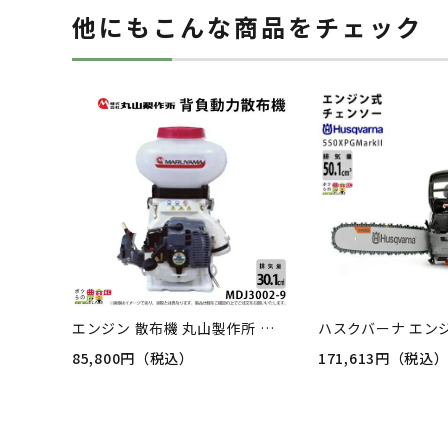
他にもこんな商品をチェック
エンジン 散布機 丸山製作所 動噴 MDJ3002-9 352883 背負い式 散粒 散粉 噴霧 防除 除草
85,800円（税込）
171,613円（税込