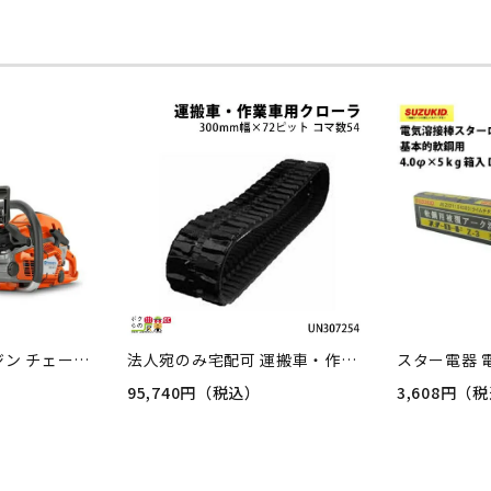
ハスクバーナ エンジン チェーンソー ハスクバーナ エンジン式 チェーンソー ハスクバーナ 550XPG MarkII 18PX 967690938 72E 18in 排気量50.1cc リアハンドル 5.3kg
法人宛のみ宅配可 運搬車・作業車用クローラ 300mm幅×72ピッチ コマ数54 [UN3072] UN307254 1本
）
95,740円（税込）
3,608円（