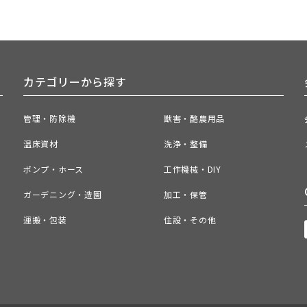
カテゴリーから探す
管理・防除機
獣害・酪農用品
温床資材
洗浄・整備
ポンプ・ホース
工作機械・DIY
ガーデニング・造園
加工・保管
運搬・包装
住設・その他