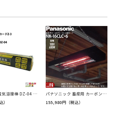
スター電器 電気溶接棒 DZ-04 4.0Φ スターロード Z-3 基本的軟鋼用 スズキッド SUZUKID 溶接 アーク光
パナソニック 畜産用 カーボンヒーター 本体6個セット 畜産用ヒーター NK-16CLC ×6 天井ヒーター Panasonic
税込）
155,980円（税込）