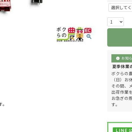
お知
info
夏季休業のご
ボクらの農
（日）お
その間、
出荷作業
お急ぎの
す。
す。