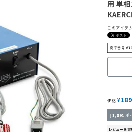
用 単相
KAERC
このアイテ
商品番号
67
¥
189
価格
[
1,891
ポ
レビューを書