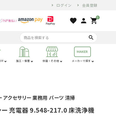
ログイン
会員登録
0
favorite
person
shopping_cart
search
IY
加工・保管
住設・その他
メーカーで探す
行
は行
コンプレッサー・
家電・ホームツー
オーガ
苗棚
配管用品
せん定ハサミ
燃料・オイル
換気・空調設備
電気乾燥庫
防犯
コンベア
土農器具
プラ敷板
解氷機
ブロア
トラクター用品
工具
ル
砕土機
 アクセサリー 業務用 パーツ 清掃
ー 充電器 9.548-217.0 床洗浄機