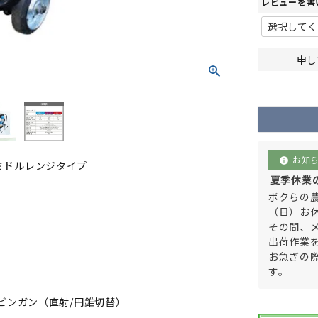
レビューを書
申し
お知
info
 ミドルレンジタイプ
夏季休業のご
ボクらの農
（日）お
その間、
出荷作業
お急ぎの
す。
ビンガン（直射/円錐切替）