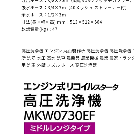
吐出ホース：3/8×20m（両端SUSワンタッチカプラー
吸水ホース：3/4×3m（40メッシュ ストレーナー付）
余水ホース：1/2×3m
寸法(長×幅×高) mm：513×512×564
乾燥質量(kg)：47
高圧洗浄機 エンジン 丸山製作所 高圧洗浄機 高圧洗浄機 
所 洗浄 水圧 高水 洗車 農機具 農業機械 農業 農家トラ
用 洗車 外壁 ノズル ホース 高圧洗浄器