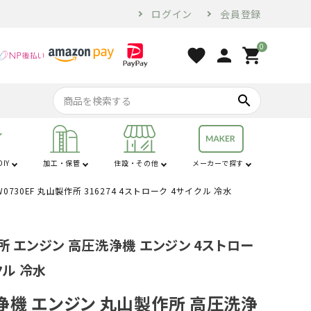
ログイン
会員登録
0
favorite
person
shopping_cart
search
IY
加工・保管
住設・その他
メーカーで探す
30EF 丸山製作所 316274 4ストローク 4サイクル 冷水
行
は行
コンプレッサー・
家電・ホームツー
オーガ
苗棚
配管用品
せん定ハサミ
燃料・オイル
換気・空調設備
電気乾燥庫
防犯
コンベア
土農器具
プラ敷板
解氷機
ブロア
トラクター用品
工具
ル
 エンジン 高圧洗浄機 エンジン 4ストロー
砕土機
クル 冷水
浄機 エンジン 丸山製作所 高圧洗浄