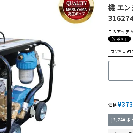
機 エン
3162
このアイテ
商品番号
67
¥
373
価格
[
3,740
ポ