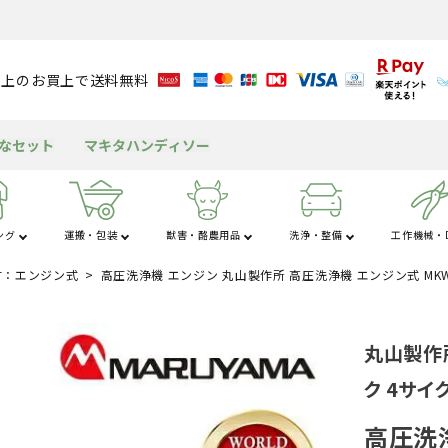
円以上のお買上で送料無料
得なセット
マキタハンディソー
ング
運搬・包装
獣害・酪農用品
洗浄・整備
工作機械・D
す：エンジン式
高圧洗浄機 エンジン 丸山製作所 高圧洗浄機 エンジン式 MKW07
さ行
た行
な
粉
アルミブリッジ
溝切り機
育苗資材
潅水資材
チェンソー
獣害用品
バッテリー
送風機
米保冷・保管
テント
包装資材
耕運機
園芸用資材
水タンク
ヘッジトリマ
酪農用品
グリース・潤滑剤
発電機
もちつき機
屋外キッチン
船舶
丸山製作所
工
杭打ち・杭抜き
作業用品
その他の機械
三脚・はしご
ク 4サイ
高圧洗