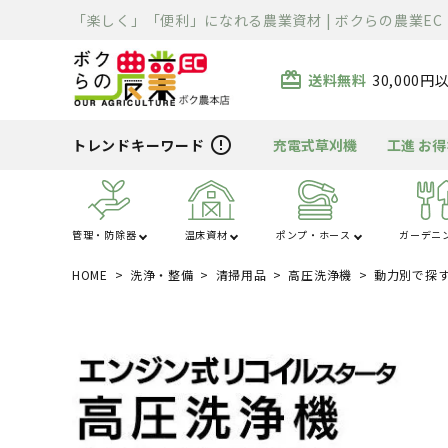
「楽しく」「便利」になれる農業資材 | ボクらの農業EC
card_giftcard
送料無料
30,000
error_outline
トレンドキーワード
充電式草刈機
工進 お
管理・防除器
温床資材
ポンプ・ホース
ガーデニ
HOME
洗浄・整備
清掃用品
高圧洗浄機
動力別で探
あ行
か行
ハウス・トンネル
噴霧器・防除
ポンプ
芝刈り
清掃用品
溶接機
除雪機
運搬車
散布機
被覆資材
ホース
刈払機
充電器・変圧器
切断機
精米・石抜・製
暖房機
資材
ま行
や行
電工ドラム・リー
車体整備工具・
農薬・消耗品
バーナー
クローラ・タイヤ
薪割り
ライト
ル
具箱