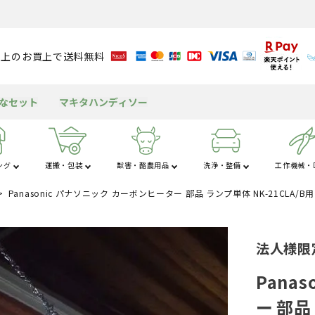
円以上のお買上で送料無料
得なセット
マキタハンディソー
ング
運搬・包装
獣害・酪農用品
洗浄・整備
工作機械・D
Panasonic パナソニック カーボンヒーター 部品 ランプ単体 NK-21CLA/B用 N
さ行
た行
な
粉
アルミブリッジ
溝切り機
育苗資材
潅水資材
チェンソー
獣害用品
バッテリー
送風機
米保冷・保管
テント
包装資材
耕運機
園芸用資材
水タンク
ヘッジトリマ
酪農用品
グリース・潤滑剤
発電機
もちつき機
屋外キッチン
船舶
法人様限
工
杭打ち・杭抜き
作業用品
その他の機械
三脚・はしご
Pana
ー 部品 