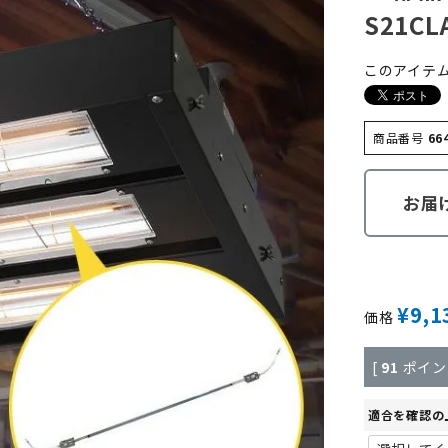
S21CL
このアイテ
商品番号
66
お届
¥
9,1
価格
[
91
ポイン
適合を確認の