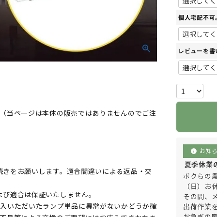
個人宅配不可
レビューを書
00 です（当ページは本体の販売ではありませんのでご注
お知
info
夏季休業のご
続きをお願いします。適合間違いによる返品・交
ボクらの農
（日）お
よび適合は保証いたしません。
その間、
購入いただいたランプ単品に異常がないかどうか確
出荷作業
お急ぎの