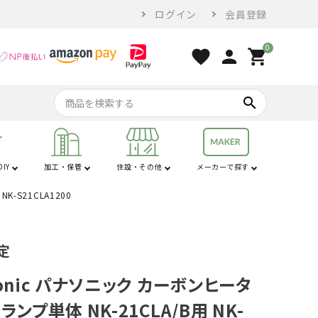
ログイン
会員登録
0
favorite
person
shopping_cart
search
IY
加工・保管
住設・その他
メーカーで探す
K-S21CLA1200
行
は行
コンプレッサー・
家電・ホームツー
オーガ
苗棚
配管用品
せん定ハサミ
燃料・オイル
換気・空調設備
電気乾燥庫
防犯
コンベア
土農器具
プラ敷板
解氷機
ブロア
トラクター用品
工具
ル
定
砕土機
sonic パナソニック カーボンヒータ
ランプ単体 NK-21CLA/B用 NK-