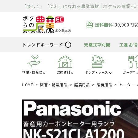
「楽しく」「便利」になれる農業資材 | ボクらの農業EC
card_giftcard
送料無料
30,000
error_outline
トレンドキーワード
充電式草刈機
工進 お
管理・防除器
温床資材
ポンプ・ホース
ガーデニ
HOME
獣害・酪農用品
酪農用品
暖房用品
ヒーター
あ行
か行
ハウス・トンネル
噴霧器・防除
ポンプ
芝刈り
清掃用品
溶接機
除雪機
運搬車
散布機
被覆資材
ホース
刈払機
充電器・変圧器
切断機
精米・石抜・製
暖房機
資材
ま行
や行
電工ドラム・リー
車体整備工具・
農薬・消耗品
バーナー
クローラ・タイヤ
薪割り
ライト
ル
具箱