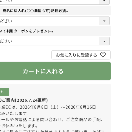
必
。宛名に法人名(○○農園も可)記載必須
須
(
)
必
いて割引クーポンをプレゼント
須
(
)
必
須
お気に入りに登録する
)
カートに入れる
らせ
案内(2026.7.24更新)
業ECは、2026年8月8日（土）～2026年8月16日
休みいたします。
メールやお電話による問い合わせ、ご注文商品の手配、
をお休みいたします。
際はお早めにご注文いただきますようお願い申し上げま