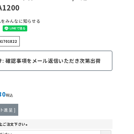
A1200
ムをみんなに知らせる
41701822
け: 確認事項をメール返信いただき次第出荷
30
税込
ト進呈 ]
上ご注文下さい
(