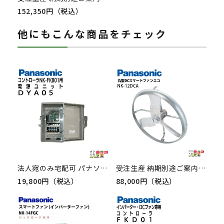
152,350円（税込）
他にもこんな商品をチェック
法人宛のみ宅配可 パナソニック コントローラーNK-FKB01用電源ユニット DYA05 Panasonic インバータファン用 畜産用 換気扇
受注生産 納期別途ご案内 法人宛のみ宅配可 パナソニック 畜産用換気扇 NK-12DCA DCスマートファンエコ 吊下タイプ Panasonic 牛舎 畜舎 扇風機
19,800円（税込）
88,000円（税込）