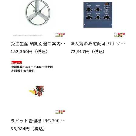
受注生産 納期別途ご案内 法人宛のみ宅配可 パナソニック 畜産用換気扇 NK-14FGC スマートファン 吊下タイプ インバーターファン バックガード付 Panasonic 牛舎 畜舎 扇風機
法人宛のみ宅配可 パナソニック DCファン・インバータファン用コントローラ FKD01 ボリュームつまみタイプ Panasonic 畜産用換気扇
152,350円（税込）
72,917円（税込）
ラビット管理機 PR2200 3100用アタッチ中耕車輪＋ニューイエロー倍土器A-53039+A-48991
38,984円（税込）