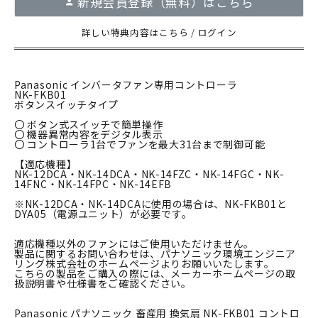
新規会員登録（無料）はこちら
詳しい特典内容はこちら
/
ログイン
Panasonic インバータファン専用コントローラ
NK-FKB01
ボタンスイッチタイプ
〇 ボタン式スイッチで簡単操作
〇 機器異常内容をデジタル表示
〇 コントローラ1台でファンを最大31台まで制御可能
【適応機種】
NK-12DCA・NK-14DCA・NK-14FZC・NK-14FGC・NK-
14FNC・NK-14FPC・NK-14EFB
※NK-12DCA・NK-14DCAに使用の場合は、NK-FKB01と
DYA05（電源ユニット）が必要です。
適応機種以外のファンにはご使用いただけません。
製品に関するお問い合わせは、パナソニック環境エンジニア
リング株式会社のホームページよりお願いいたします。
こちらの製品をご購入の際には、メーカーホームページの取
扱説明書や仕様書をご確認ください。
Panasonic パナソニック 畜産用 換気扇 NK-FKB01 コントロ