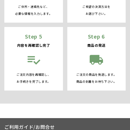
ご住所・連絡先など、
ご希望の決済方法を
必要な情報を入力します。
お選び下さい。
Step 5
Step 6
内容を再確認し完了
商品の発送
playlist_add_check
local_shipping
ご注文内容を再確認し、
ご注文の商品を発送します。
お手続きを完了します。
商品の到着をお待ち下さい。
ご利用ガイド/お問合せ