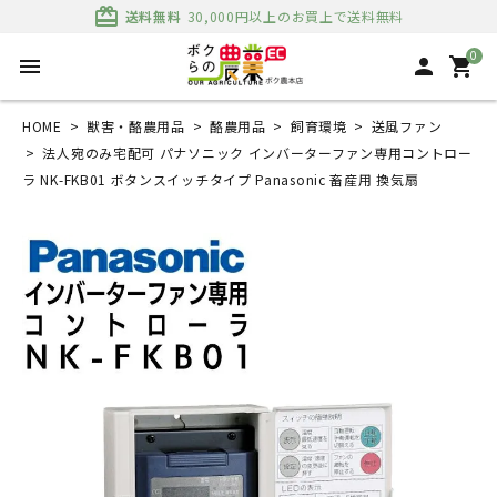
card_giftcard
送料無料
30,000円以上のお買上で送料無料
0
menu
person
shopping_cart
HOME
獣害・酪農用品
酪農用品
飼育環境
送風ファン
法人宛のみ宅配可 パナソニック インバーターファン専用コントロー
ラ NK-FKB01 ボタンスイッチタイプ Panasonic 畜産用 換気扇