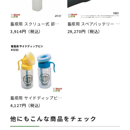
畜産用 スクリュー式 部品 3リットル スクリュー式 哺乳ビン 本体のみ 24137 乳 ミルク 子牛 哺乳 畜産用品 酪農用品
畜産用 スペアバッテリー 13821 電動バリカン ハイニガー エクスプローラ 畜産 酪農 牧畜 産業動物 牛 家畜
3,914円（税込）
29,270円（税込）
畜産用 サイドディップビン 検査用具 41232 畜産 酪農 牧畜 産業動物 牛 豚 養豚 家畜 畜産用品 酪農用品 業務用 農業 農作業
4,127円（税込）
他にもこんな商品をチェック