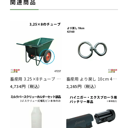
関連商品
畜産用 3.25×8チューブ 47237 Aタイプ(規格3.25×8) 運搬車 飼料運搬車 畜産 酪農 牧畜 産業動物 家畜 畜産用品
畜産用 より戻し 10cm 42160 畜産 酪農 牧畜 産業動物 牛 豚 養豚 家畜 畜産用品 酪農用品 業務用 農業 農作業
4,734円（税込）
2,265円（税込）