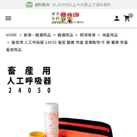
card_giftcard
送料無料
30,000円以上のお買上で送料無料
0
menu
person
shopping_cart
HOME
獣害・酪農用品
酪農用品
飼育環境
検査用品
畜産用 人工呼吸器 24050 畜産 酪農 牧畜 産業動物 牛 豚 養豚 家畜
畜産用品