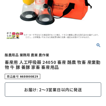
酪農用品 業務用 農業 農作業
畜産用 人工呼吸器 24050 畜産 酪農 牧畜 産業動
物 牛 豚 養豚 家畜 畜産用品
商品番号
6680000829
お届け: 2～3営業日以内に発送