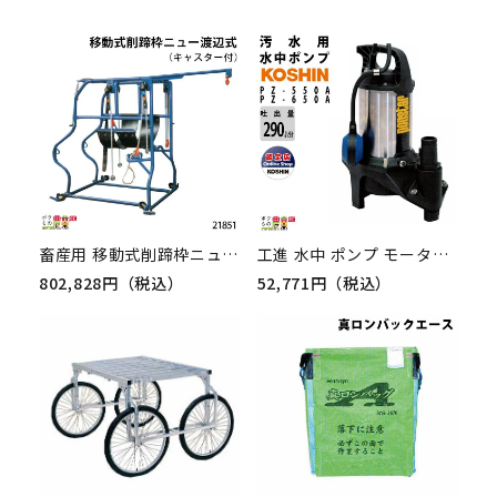
畜産用 移動式削蹄枠ニュー渡辺式 (キャスター付) 21851 高さ1.6m 幅1.2m 重量140kg 畜産 酪農 牧畜 産業動物 家畜 畜産用品
工進 水中 ポンプ モーター PZ-550A PZ-650A AC100V 100V コーシン 50Hz 60Hz 吐出口径50mm 吐出量305L/分 290L/分 全揚程9m 10m
802,828円（税込）
52,771円（税込）