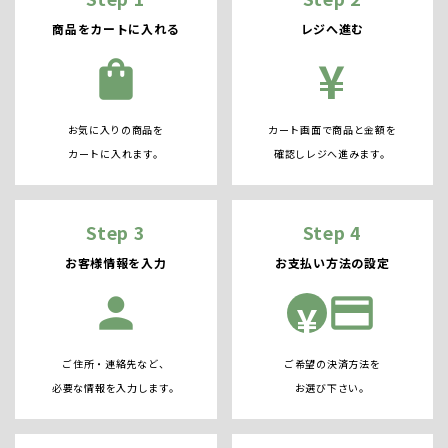
商品をカートに入れる
レジへ進む
¥
shopping_bag
お気に入りの商品を
カート画面で商品と金額を
カートに入れます。
確認しレジへ進みます。
Step 3
Step 4
お客様情報を入力
お支払い方法の設定
person
credit_card
¥
ご住所・連絡先など、
ご希望の決済方法を
必要な情報を入力します。
お選び下さい。