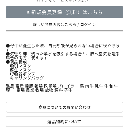
新規会員登録（無料）はこちら
詳しい特典内容はこちら
/
ログイン
●仔牛が誕生した際、自発呼吸が見られない場合に役立ちま
す
●気管や肺に残った羊水を吸引する場合と、肺へ空気を送る
場合の両方に使えます
●商品構成
吸引マスク
蘇生マスク
呼吸器ポンプ
キャリングバッグ
酪農 畜産 養豚 養鶏 採卵鶏 ブロイラー 馬 肉牛 乳牛 牛 和牛
豚 羊 畜場 農業 牧場 放牧 飼料 子牛
商品についてのお問い合わせ
返品特約について