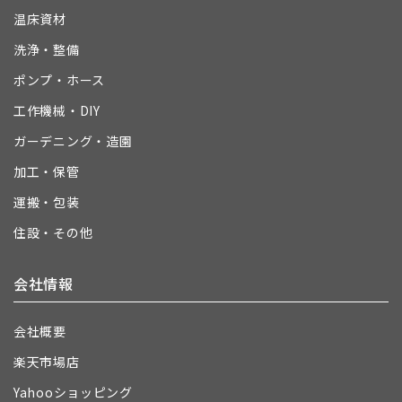
温床資材
洗浄・整備
ポンプ・ホース
工作機械・DIY
ガーデニング・造園
加工・保管
運搬・包装
住設・その他
会社情報
会社概要
楽天市場店
Yahooショッピング