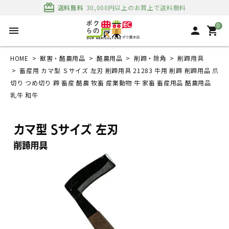
card_giftcard
送料無料
30,000円以上のお買上で送料無料
0
menu
person
shopping_cart
HOME
獣害・酪農用品
酪農用品
削蹄・除角
削蹄用具
畜産用 カマ型 Ｓサイズ 左刃 削蹄用具 21283 牛用 削蹄 削蹄用品 爪
切り つめ切り 蹄 畜産 酪農 牧畜 産業動物 牛 家畜 畜産用品 酪農用品
乳牛 和牛