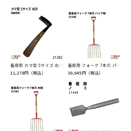
畜産用 カマ型 Sサイズ 右刃 削蹄用具 21282 牛用 削蹄 削蹄用品 爪切り つめ切り 蹄 畜産 酪農 牧畜 産業動物 牛 家畜 畜産用品 酪農用品 乳牛 和牛
畜産用 フォーク 7本爪 パイプ柄 31340 全長116cm 爪巾40cm 爪長39cm ビートフォーク 酪農 牧畜 産業動物 牛 豚 養豚
11,278円（税込）
30,645円（税込）