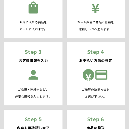
¥
shopping_bag
お気に入りの商品を
カート画面で商品と金額を
カートに入れます。
確認しレジへ進みます。
Step 3
Step 4
お客様情報を入力
お支払い方法の設定
person
credit_card
¥
ご住所・連絡先など、
ご希望の決済方法を
必要な情報を入力します。
お選び下さい。
Step 5
Step 6
内容を再確認し完了
商品の発送