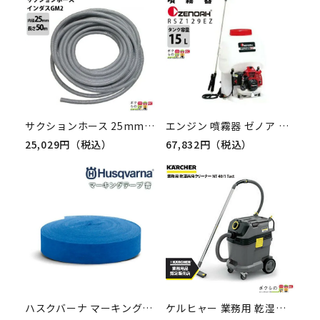
サクションホース 25mm 50m 0.6MPa インダス GM2 土木 水 泥水 泥 砂 保形性 内面平滑 軽量 農業 工業 土木 建築 吸水 排水 粉流体 輸送 透明 ホース カクイチ
エンジン 噴霧器 ゼノア 動噴 RSZ129EZ-15 967276101 背負い式 噴霧 防除 除草
25,029円（税込）
67,832円（税込）
ハスクバーナ マーキングテープ 青 574287702
ケルヒャー 業務用 乾湿両用クリーナー NT 40/1 Tact 業務用 掃除機 集塵機KARCHER