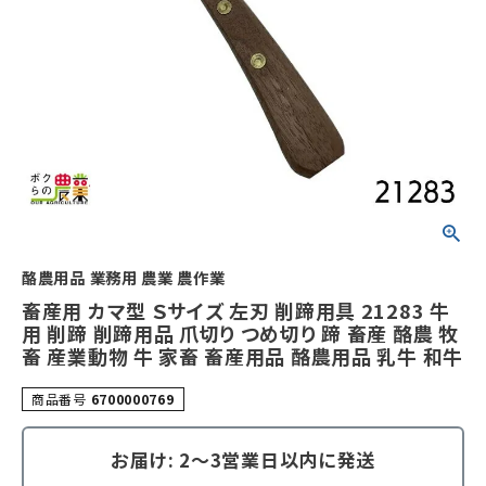
酪農用品 業務用 農業 農作業
畜産用 カマ型 Ｓサイズ 左刃 削蹄用具 21283 牛
用 削蹄 削蹄用品 爪切り つめ切り 蹄 畜産 酪農 牧
畜 産業動物 牛 家畜 畜産用品 酪農用品 乳牛 和牛
商品番号
6700000769
お届け: 2～3営業日以内に発送