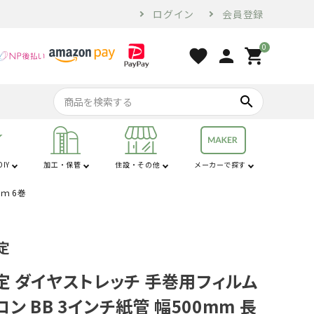
ログイン
会員登録
0
favorite
person
shopping_cart
search
IY
加工・保管
住設・その他
メーカーで探す
ｍ 6巻
行
は行
コンプレッサー・
家電・ホームツー
オーガ
苗棚
配管用品
せん定ハサミ
燃料・オイル
換気・空調設備
電気乾燥庫
防犯
コンベア
土農器具
プラ敷板
解氷機
ブロア
トラクター用品
工具
ル
定
砕土機
定 ダイヤストレッチ 手巻用フィルム
ロン BB 3インチ紙管 幅500mm 長