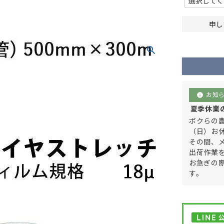
申し
お知
info
夏季休業のご
ボクらの農
（日）お
その間、
出荷作業
お急ぎの
す。