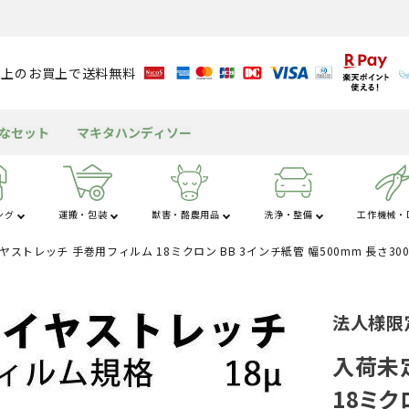
円以上のお買上で送料無料
得なセット
マキタハンディソー
ング
運搬・包装
獣害・酪農用品
洗浄・整備
工作機械・D
ストレッチ 手巻用フィルム 18ミクロン BB 3インチ紙管 幅500mm 長さ300
さ行
た行
な
粉
アルミブリッジ
溝切り機
育苗資材
潅水資材
チェンソー
獣害用品
バッテリー
送風機
米保冷・保管
テント
包装資材
耕運機
園芸用資材
水タンク
ヘッジトリマ
酪農用品
グリース・潤滑剤
発電機
もちつき機
屋外キッチン
船舶
法人様限
工
杭打ち・杭抜き
作業用品
その他の機械
三脚・はしご
入荷未
18ミク