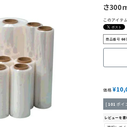
さ300
このアイテ
商品番号
66
¥
10,
価格
[
101
ポイ
レビューを書