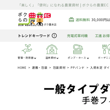
「楽しく」「便利」になれる農業資材 | ボクらの農業EC
card_giftcard
送料無料
30,000
error_outline
トレンドキーワード
充電式草刈機
工進 お
管理・防除器
温床資材
ポンプ・ホース
ガーデニ
HOME
運搬・包装
包装資材
PPバンド
入荷未定 ダイヤ
あ行
か行
ハウス・トンネル
噴霧器・防除
ポンプ
芝刈り
清掃用品
溶接機
除雪機
運搬車
散布機
被覆資材
ホース
刈払機
充電器・変圧器
切断機
精米・石抜・製
暖房機
資材
ま行
や行
電工ドラム・リー
車体整備工具・
農薬・消耗品
バーナー
クローラ・タイヤ
薪割り
ライト
ル
具箱