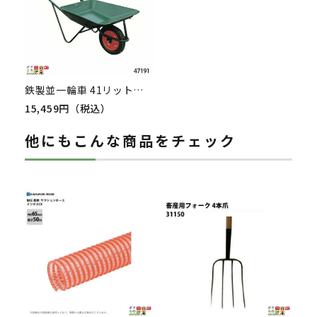
鉄製並一輪車 41リットル 47191 一輪車 1輪車 運搬車 飼料運搬車 鉄製 畜産用品 酪農用品
15,459円（税込）
他にもこんな商品をチェック