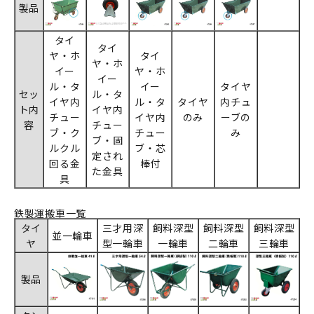
製品
タイ
タイ
ヤ・ホ
タイ
ヤ・ホ
イー
ヤ・ホ
イー
ル・タ
イー
タイヤ
セッ
ル・タ
イヤ内
ル・タ
タイヤ
内チュ
ト内
イヤ内
チュー
イヤ内
のみ
ーブの
容
チュー
ブ・ク
チュー
み
ブ・固
ルクル
ブ・芯
定され
回る金
棒付
た金具
具
鉄製運搬車一覧
タイ
三才用深
飼料深型
飼料深型
飼料深型
並一輪車
ヤ
型一輪車
一輪車
二輪車
三輪車
製品