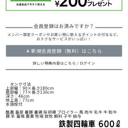
メンバー限定クーポンやお買い物に使えるポイントの付与など、
おトクなサービスがいっぱい！
新規会員登録（無料）はこちら
詳しい特典内容はこちら
/
ログイン
タンク寸法
上部幅：90×長さ180cm
底部幅：77×長さ130cm
深さ：46cm
地上高：77cm
水抜栓付
酪農 畜産 養豚 養鶏 採卵鶏 ブロイラー 馬 肉牛 乳牛 牛 和牛
豚 羊 畜場 農業 牧場 放牧 飼料 子牛 給与