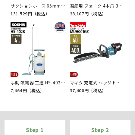
サクションホース 65mm 50m 0.5MPa インダス CX モルタル 土木 水 泥水 砂利 柔軟性 耐久性 耐圧性 農業 工業 建築 吸水 排水 高粘度流体 輸送 ホース カクイチ
畜産用 フォーク 4本爪 31150 全長154cm 爪巾22cm 爪長33cm 酪農 牧畜 産業動物 牛 豚 養豚 家畜
131,529円（税込）
28,107円（税込）
手動 噴霧器 工進 HS-402B ミスターオート 肩掛け式 4L 噴霧 防除 除草
マキタ 充電式 ヘッジトリマ MUH001GZ ヘッジトリマー 40Vmax 400mm バッテリー・充電器別売 両刃 3.7kg
7,464円（税込）
37,400円（税込）
Step 1
Step 2