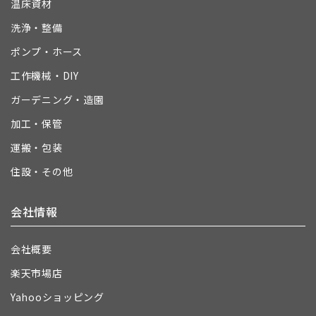
温床資材
洗浄・整備
ポンプ・ホース
工作機械・DIY
ガーデニング・造園
加工・保管
運搬・包装
住設・その他
会社情報
会社概要
楽天市場店
Yahooショッピング