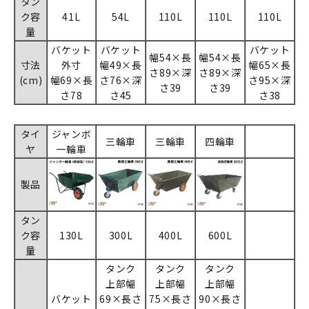
タン
ク容
41L
54L
110L
110L
110L
量
バケット
バケット
バケット
幅54×長
幅54×長
寸法
外寸
幅49×長
幅65×長
さ89×深
さ89×深
(cm)
幅69×長
さ76×深
さ95×深
さ39
さ39
さ78
さ45
さ38
タイ
ジャンボ
三輪車
三輪車
四輪車
ヤ
一輪車
製品
タン
ク容
130L
300L
400L
600L
量
タンク
タンク
タンク
上部幅
上部幅
上部幅
バケット
69×長さ
75×長さ
90×長さ