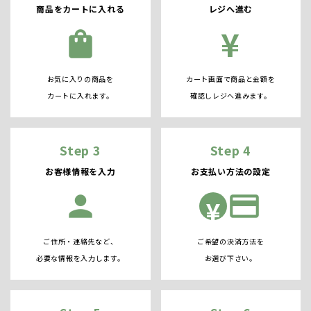
商品をカートに入れる
レジへ進む
¥
shopping_bag
お気に入りの商品を
カート画面で商品と金額を
カートに入れます。
確認しレジへ進みます。
Step 3
Step 4
お客様情報を入力
お支払い方法の設定
person
credit_card
¥
ご住所・連絡先など、
ご希望の決済方法を
必要な情報を入力します。
お選び下さい。