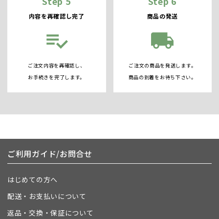
Step 5
Step 6
内容を再確認し完了
商品の発送
playlist_add_check
local_shipping
ご注文内容を再確認し、
ご注文の商品を発送します。
お手続きを完了します。
商品の到着をお待ち下さい。
ご利用ガイド/お問合せ
はじめての方へ
配送・お支払いについて
返品・交換・保証について