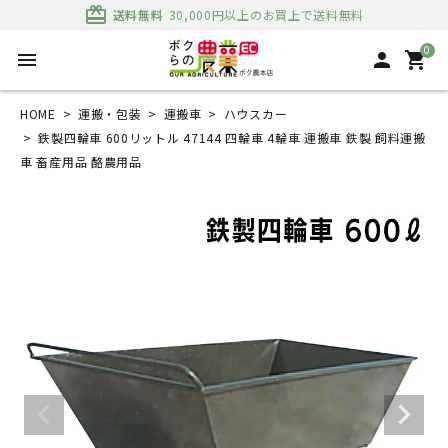
card_giftcard
送料無料
30,000円以上のお買上で送料無料
0
menu
person
shopping_cart
HOME
運搬・包装
運搬車
ハウスカー
鉄製四輪車 600リットル 47144 四輪車 4輪車 運搬車 鉄製 飼料運搬
車 畜産用品 酪農用品