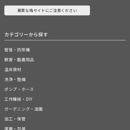
悪質な偽サイトにご注意ください
カテゴリーから探す
管理・防除機
獣害・酪農用品
温床資材
洗浄・整備
ポンプ・ホース
工作機械・DIY
ガーデニング・造園
加工・保管
運搬・包装