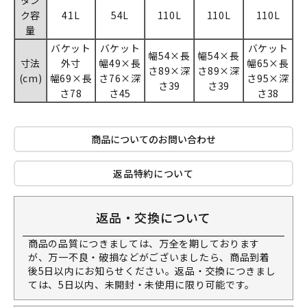
タン
ク容
41L
54L
110L
110L
110L
量
バケット
バケット
バケット
幅54×長
幅54×長
寸法
外寸
幅49×長
幅65×長
さ89×深
さ89×深
(cm)
幅69×長
さ76×深
さ95×深
さ39
さ39
さ78
さ45
さ38
商品についてのお問い合わせ
返品特約について
返品・交換について
商品の品質につきましては、万全を期しております
が、万一不良・破損などがございましたら、商品到着
後5日以内にお知らせください。返品・交換につきまし
ては、5日以内、未開封・未使用に限り可能です。