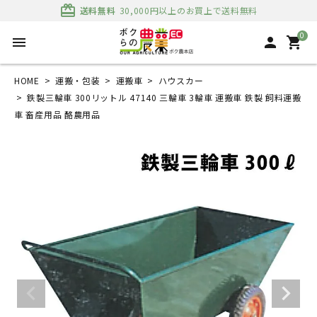
card_giftcard
送料無料
30,000円以上のお買上で送料無料
0
menu
person
shopping_cart
HOME
運搬・包装
運搬車
ハウスカー
鉄製三輪車 300リットル 47140 三輪車 3輪車 運搬車 鉄製 飼料運搬
車 畜産用品 酪農用品