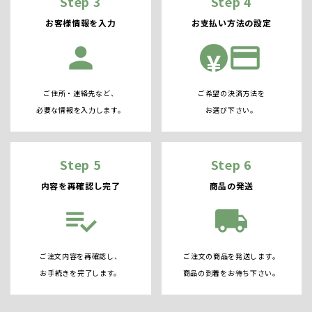
Step 3
Step 4
お客様情報を入力
お支払い方法の設定
person
credit_card
¥
ご住所・連絡先など、
ご希望の決済方法を
必要な情報を入力します。
お選び下さい。
Step 5
Step 6
内容を再確認し完了
商品の発送
playlist_add_check
local_shipping
ご注文内容を再確認し、
ご注文の商品を発送します。
お手続きを完了します。
商品の到着をお待ち下さい。