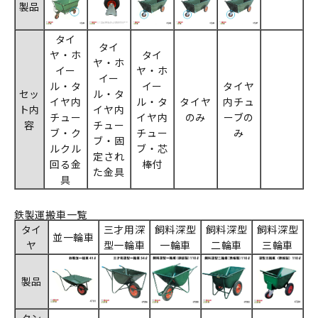
製品
タイ
タイ
ヤ・ホ
タイ
ヤ・ホ
イー
ヤ・ホ
イー
ル・タ
イー
タイヤ
セッ
ル・タ
イヤ内
ル・タ
タイヤ
内チュ
ト内
イヤ内
チュー
イヤ内
のみ
ーブの
容
チュー
ブ・ク
チュー
み
ブ・固
ルクル
ブ・芯
定され
回る金
棒付
た金具
具
鉄製運搬車一覧
タイ
三才用深
飼料深型
飼料深型
飼料深型
並一輪車
ヤ
型一輪車
一輪車
二輪車
三輪車
製品