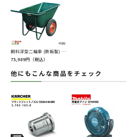
飼料深型二輪車 (鉄板製) 110リットル 47202 二輪車 2輪車 運搬車 鉄製 飼料運搬車 畜産用品 酪農用品
75,989円（税込）
他にもこんな商品をチェック