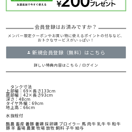
メンバー限定クーポンやお買い物に使えるポイントの付与など、
おトクなサービスがいっぱい！
新規会員登録（無料）はこちら
詳しい特典内容はこちら
/
ログイン
タンク寸法
上部幅：69×長さ133cm
底部幅：42×長さ93cm
深さ：48cm
タイヤ外幅：69cm
地上高：66cm
水抜栓付
酪農 畜産 養豚 養鶏 採卵鶏 ブロイラー 馬 肉牛 乳牛 牛 和牛
豚 羊 畜場 農業 牧場 放牧 飼料 子牛 給与