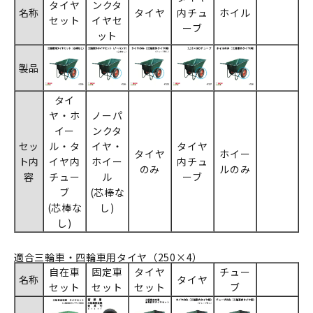
タイヤ
ンクタ
名称
タイヤ
内チュ
ホイル
セット
イヤセ
ーブ
ット
製品
タイ
ヤ・ホ
ノーパ
イー
ンクタ
セッ
ル・タ
イヤ・
タイヤ
タイヤ
ホイー
ト内
イヤ内
ホイー
内チュ
のみ
ルのみ
容
チュー
ル
ーブ
ブ
(芯棒な
(芯棒な
し)
し)
適合三輪車・四輪車用タイヤ（250×4）
自在車
固定車
タイヤ
チュー
名称
タイヤ
セット
セット
セット
ブ