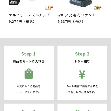
ケルヒャー ノズルチップ 15度 5.765-165.0 クリーナー用 350bar用 アクセサリ ノズル KAERCHER
マキタ 充電式 ファン CF101DZ
9,274円（税込）
9,137円（税込）
Step 1
Step 2
商品をカートに入れる
レジへ進む
¥
shopping_bag
お気に入りの商品を
カート画面で商品と金額を
カートに入れます。
確認しレジへ進みます。