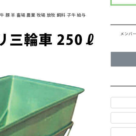
牛 豚 羊 畜場 農業 牧場 放牧 飼料 子牛 給与
メンバ