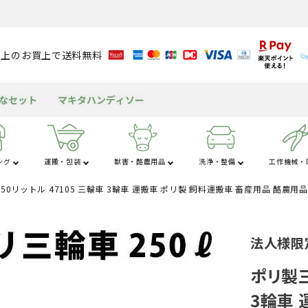
円以上のお買上で送料無料
得なセット
マキタハンディソー
ング
運搬・包装
獣害・酪農用品
洗浄・整備
工作機械・D
50リットル 47105 三輪車 3輪車 運搬車 ポリ製 飼料運搬車 畜産用品 酪農用品
さ行
た行
な
粉
アルミブリッジ
溝切り機
育苗資材
潅水資材
チェンソー
獣害用品
バッテリー
送風機
米保冷・保管
テント
包装資材
耕運機
園芸用資材
水タンク
ヘッジトリマ
酪農用品
グリース・潤滑剤
発電機
もちつき機
屋外キッチン
船舶
法人様限
工
杭打ち・杭抜き
作業用品
その他の機械
三脚・はしご
ポリ製三
3輪車 