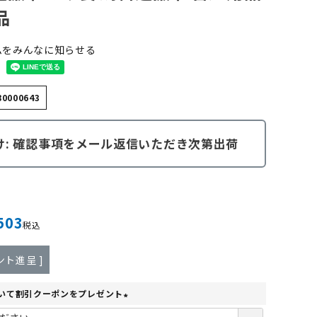
品
ムをみんなに知らせる
80000643
け: 確認事項をメール返信いただき次第出荷
503
税込
ント進呈 ]
いて割引クーポンをプレゼント
(