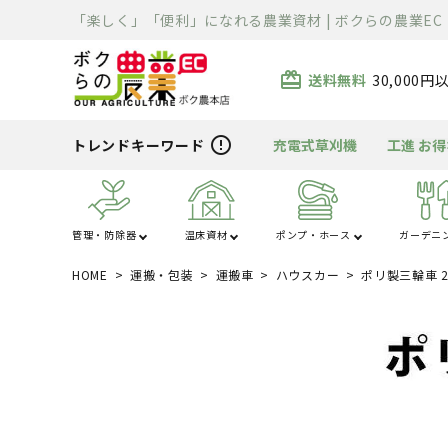
「楽しく」「便利」になれる農業資材 | ボクらの農業EC
card_giftcard
送料無料
30,000
error_outline
トレンドキーワード
充電式草刈機
工進 お
管理・防除器
温床資材
ポンプ・ホース
ガーデニ
HOME
運搬・包装
運搬車
ハウスカー
ポリ製三輪車 2
あ行
か行
ハウス・トンネル
噴霧器・防除
ポンプ
芝刈り
清掃用品
溶接機
除雪機
運搬車
散布機
被覆資材
ホース
刈払機
充電器・変圧器
切断機
精米・石抜・製
暖房機
資材
ま行
や行
電工ドラム・リー
車体整備工具・
農薬・消耗品
バーナー
クローラ・タイヤ
薪割り
ライト
ル
具箱