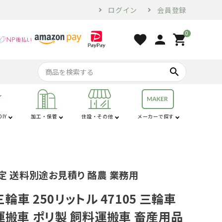
ログイン
会員登録
0
favorite
person
shopping_cart
search
IY
加工・保管
住設・その他
メーカーで探す
行
は行
コンプレッサー・
家電・ホームツー
オーガ
苗棚
配管用品
せん定ハサミ
燃料・オイル
換気・空調設備
電気乾燥庫
防犯
コンベア
土農器具
プラ敷板
解氷機
ブロア
トラクター用品
工具
ル
定 送料別途お見積り 酪農 業務用
砕土機
輪車 250リットル 47105 三輪車
運搬車 ポリ製 飼料運搬車 畜産用品