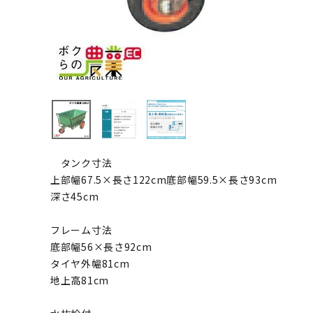
タンク寸法
上部幅67.5×長さ122cm底部幅59.5×長さ93cm
深さ45cm
フレーム寸法
底部幅56×長さ92cm
タイヤ外幅81cm
地上高81cm