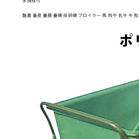
水抜栓付
酪農 畜産 養豚 養鶏 採卵鶏 ブロイラー 馬 肉牛 乳牛 牛 和