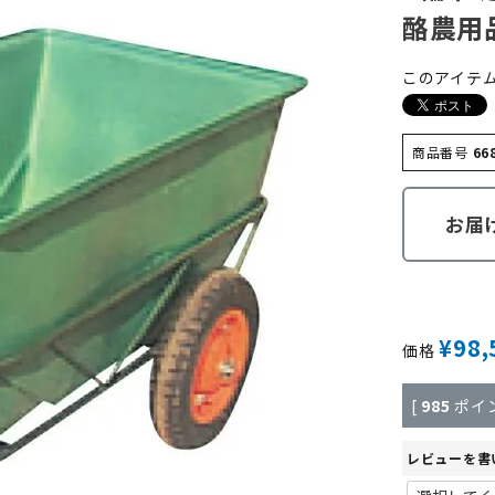
酪農用
このアイテ
商品番号
66
お届
¥
98,
価格
[
985
ポイ
レビューを書