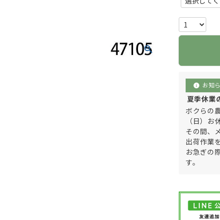
お知
info
夏季休業のご
ボクらの農
（日）お
その間、
出荷作業
お急ぎの
す。