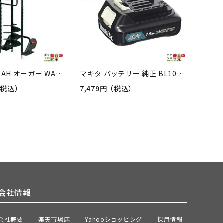
ゼノア ZENOAH オーガー WAGZ5010EZ 移動に便利な車輪つき 967253601ドリル 穴あけ オーガ
マキタ バッテリー 純正 BL1015 A-59841 10.8V 1.5Ah リチウムイオンバッテリ makita 【正規品】
円（税込）
7,479円（税込）
会社情報
会社概要
楽天市場店
Yahooショッピング
採用情報