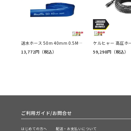
送水ホース 50m 40mm 0.5MPa マックスフローSD Maxflo SD 土木 水 送水 排水 建設 農業用 給水 灌漑 鉱工業用 ホース カクイチ
13,772円（税込）
59,298円（税込）
ご利用ガイド/お問合せ
はじめての方へ
配送・お支払いについて