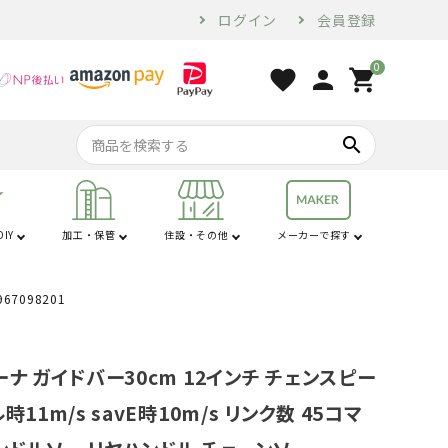
ログイン
会員登録
0
favorite
person
shopping_cart
search
IY
加工・保管
住設・その他
メーカーで探す
行
は行
コンプレッサー・
家電・ホームツー
オーガ
苗棚
配管用品
せん定ハサミ
燃料・オイル
換気・空調設備
電気乾燥庫
防犯
コンベア
土農器具
プラ敷板
解氷機
ブロア
トラクター用品
工具
ル
7098201
砕土機
ナ ガイドバー30cm 12インチ チェンスピー
11m/s savE時10m/s リンク数 45コマ