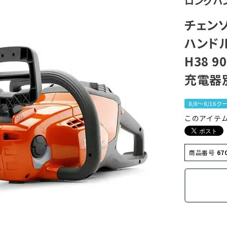
ロングハ
チェンソ
ハンドル
H38 
充電器別
8/8～8/16
このアイテ
商品番号
67