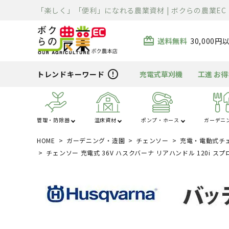
「楽しく」「便利」になれる農業資材 | ボクらの農業EC
card_giftcard
送料無料
30,000
error_outline
トレンドキーワード
充電式草刈機
工進 お
管理・防除器
温床資材
ポンプ・ホース
ガーデニ
HOME
ガーデニング・造園
チェンソー
充電・電動式チ
あ行
か行
ハウス・トンネル
噴霧器・防除
ポンプ
芝刈り
清掃用品
溶接機
除雪機
運搬車
散布機
被覆資材
ホース
刈払機
充電器・変圧器
切断機
精米・石抜・製
暖房機
資材
チェンソー 充電式 36V ハスクバーナ リアハンドル 120i スプ
ま行
や行
電工ドラム・リー
車体整備工具・
農薬・消耗品
バーナー
クローラ・タイヤ
薪割り
ライト
ル
具箱