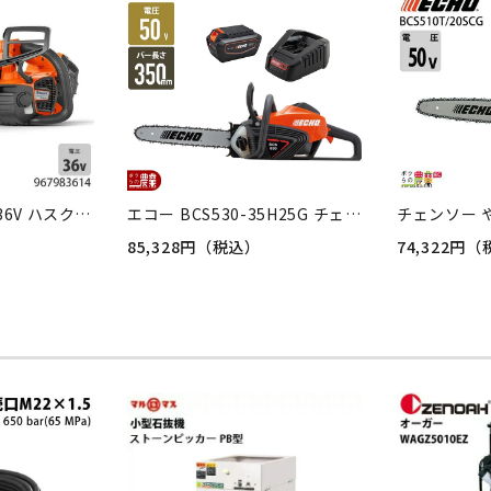
チェンソー 充電式 36V ハスクバーナ 排気量40cc エンジンクラスに相当 T540iXP 14RT SP21G 2.5kg 全天候型 本体のみ（バッテリ・充電器別売） 967983614
エコー BCS530-35H25G チェーンソー やまびこ エコー 充電式 バッテリー 50V ECHO リアハンドル ハードノーズバー 25AP 2.9kg バッテリー充電器付 ガイドバー350mm
85,328円（税込）
74,322円