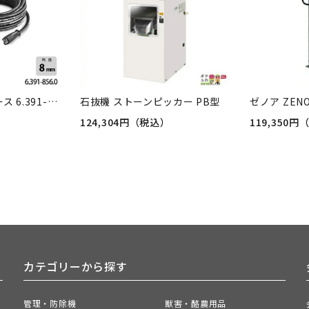
ケルヒャー 高圧ホース 6.391-856.0 超高圧洗浄機用 3m 高圧洗浄機 KAERCHER【EASY!Lock 非対応】
石抜機 ストーンピッカー PB型
124,304円（税込）
119,350
カテゴリーから探す
管理・防除機
獣害・酪農用品