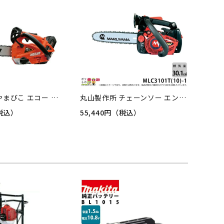
チェンソー やまびこ エコー 充電式 バッテリー 50V BCS510T/20SCH ECHO トップハンドル 先細スプロケットノーズバー 25AP 軽量 2.6kg バッテリー充電器付
丸山製作所 チェーンソー エンジン式 MLC3101T(10)-1 10インチ 排気量30.1cc トップハンドル スプロケットノーズバー 3.2kg 362946
（税込）
55,440円（税込）