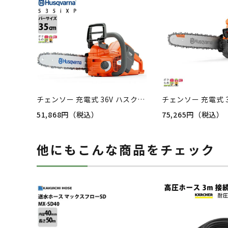
チェンソー 充電式 36V ハスクバーナ 排気量35cc エンジンクラスに相当 リアハンドル 535iXP SP21G 2.6kg 全天候型 本体のみ（バッテリ・充電器別売） 967893812
51,868円（税込）
75,265円（税込）
他にもこんな商品をチェック