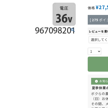
¥
27,
価格
[
275
ポイ
レビューを書
お知
info
夏季休業のご
ボクらの農
（日）お
その間、