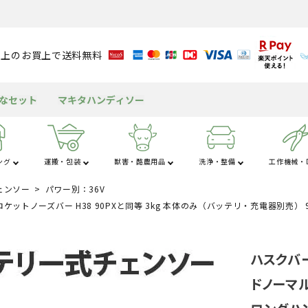
円以上のお買上で送料無料
得なセット
マキタハンディソー
ング
運搬・包装
獣害・酪農用品
洗浄・整備
工作機械・D
ェンソー
パワー別：36V
さ行
た行
な
粉
アルミブリッジ
溝切り機
育苗資材
潅水資材
チェンソー
獣害用品
バッテリー
送風機
米保冷・保管
テント
包装資材
耕運機
園芸用資材
水タンク
ヘッジトリマ
酪農用品
グリース・潤滑剤
発電機
もちつき機
屋外キッチン
船舶
ロケットノーズバー H38 90PXと同等 3kg 本体のみ（バッテリ・充電器別売） 96
工
杭打ち・杭抜き
作業用品
その他の機械
三脚・はしご
ハスクバー
ドノーマル時