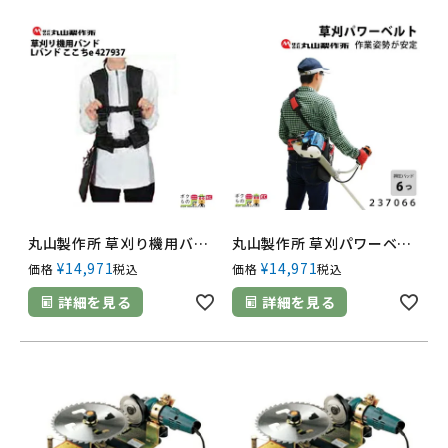
丸山製作所 草刈り機用バンド Lバンド ここちe 427937 刈払機 草刈り機
丸山製作所 草刈パワーベルト 237066 ガーデニング 造園 刈払機
¥
14,971
¥
14,971
価格
税込
価格
税込
詳細を見る
詳細を見る