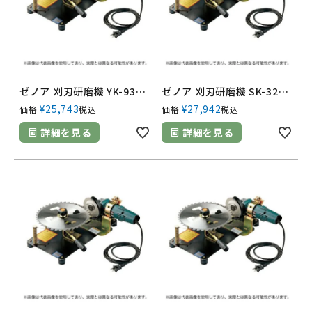
ゼノア 刈刃研磨機 YK-930N 369992236 チップソー用 グラインダなし
ゼノア 刈刃研磨機 SK-320N 629906089
¥
25,743
¥
27,942
価格
税込
価格
税込
詳細を見る
詳細を見る