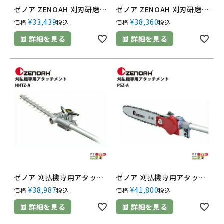
ゼノア ZENOAH 刈刃研磨機 YK-930 369992235
ゼノア ZENOAH 刈刃研磨機 SK-320 629906088
¥
33,439
¥
38,360
価格
税込
価格
税込
詳細を見る
詳細を見る
ゼノア 刈払機専用アタッチメント HHTZ-A[軽量タイプ 高枝剪定用 580720501]
ゼノア 刈払機専用アタッチメント PSZ-A [剪定向き ポールソー 967181301]
¥
38,987
¥
41,800
価格
税込
価格
税込
詳細を見る
詳細を見る