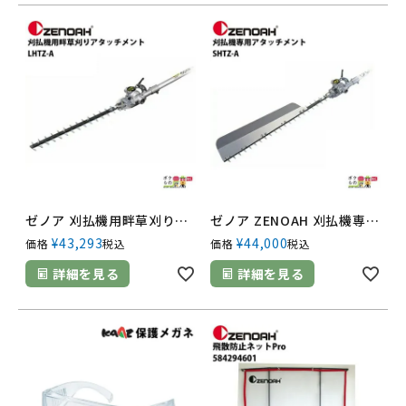
ゼノア 刈払機用畔草刈りアタッチメント LHTZ-A[畦草刈用 バリカン式 580720601]
ゼノア ZENOAH 刈払機専用アタッチメント SHTZ-A角度可変タイプ 剪定向き 580720401
¥
43,293
¥
44,000
価格
税込
価格
税込
詳細を見る
詳細を見る