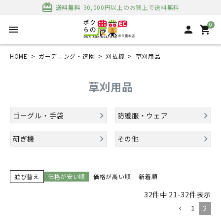
card_giftcard
送料無料
30,000円以上のお買上で送料無料
0
menu
person
shopping_cart
HOME
ガーデニング・造園
刈払機
草刈用品
草刈用品
ゴーグル・手袋
防護服・ウェア
研ぎ機
その他
並び替え
価格が安い順
価格が高い順
新着順
32
件中
21
-
32
件表示
1
2