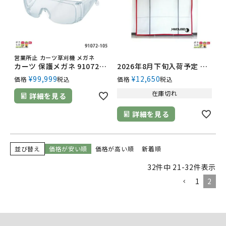
営業所止 カーツ草刈機 メガネ
カーツ 保護メガネ 91072-105 アクセサリー メガネ KAAZ ゴーグル 保護めがね 草刈り機 草刈
2026年8月下旬入荷予定 ゼノア 刈払機純正アクセサリー 飛散防止ネットPro 584294601
¥
99,999
¥
12,650
価格
税込
価格
税込
在庫切れ
詳細を見る
詳細を見る
並び替え
価格が安い順
価格が高い順
新着順
32
件中
21
-
32
件表示
1
2