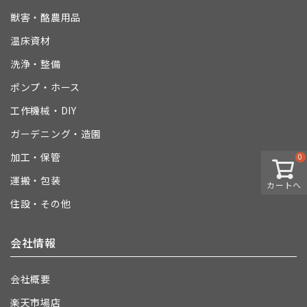
獣害・酪農用品
温床資材
洗浄・整備
ポンプ・ホース
工作機械・DIY
ガーデニング・造園
加工・保管
0
運搬・包装
カートへ
住設・その他
会社情報
会社概要
楽天市場店